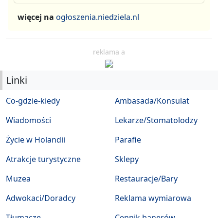
więcej na
ogłoszenia.niedziela.nl
reklama a
Linki
Co-gdzie-kiedy
Ambasada/Konsulat
Wiadomości
Lekarze/Stomatolodzy
Życie w Holandii
Parafie
Atrakcje turystyczne
Sklepy
Muzea
Restauracje/Bary
Adwokaci/Doradcy
Reklama wymiarowa
Tłumacze
Cennik banerów