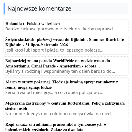
Najnowsze komentarze
Holandia (i Polska) w liczbach
Bardzo ciekawe porównanie. Niektóre liczby naprawd...
Święto siatkówki plażowej wraca do Kijkduin. Summer BeachLife -
Kijkduin - 31 lipca-9 sierpnia 2026
Jeśli ktoś lubi sport i plażę, to lepszego połącze...
Najbardziej znana parada WorldPride na wodzie wraca do
Amsterdamu. Canal Parade - Amsterdam - sobota...
Byliśmy z rodziną i wspominamy ten dzień bardzo do...
Alarm w straży pożarnej. Złodzieje kradną sprzęt ratunkowy z
remiz, mogą zginąć ludzie
Seria trwa od miesięcy... a co zrobiła policja w c...
Mężczyzna zastrzelony w centrum Rotterdamu. Policja zatrzymała
siedem osób
No ładnie, kiedyś moja ulubiona miejscówka na nied...
Rząd zakaże zatrudniania pracowników tymczasowych w
holenderskich rzeźniach. Zakaz za dwa lata