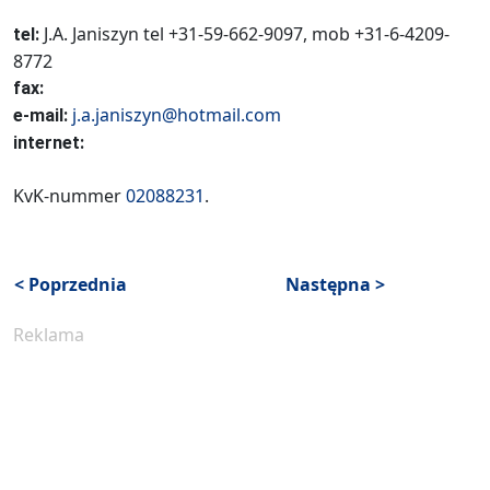
J.A. Janiszyn tel +31-59-662-9097, mob +31-6-4209-
tel:
8772
fax:
j.a.janiszyn@hotmail.com
e-mail:
internet:
KvK-nummer
02088231
.
< Poprzednia
Następna >
Reklama