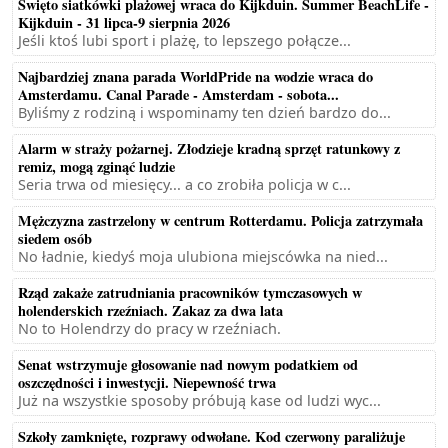
Święto siatkówki plażowej wraca do Kijkduin. Summer BeachLife -
Kijkduin - 31 lipca-9 sierpnia 2026
Jeśli ktoś lubi sport i plażę, to lepszego połącze...
Najbardziej znana parada WorldPride na wodzie wraca do
Amsterdamu. Canal Parade - Amsterdam - sobota...
Byliśmy z rodziną i wspominamy ten dzień bardzo do...
Alarm w straży pożarnej. Złodzieje kradną sprzęt ratunkowy z
remiz, mogą zginąć ludzie
Seria trwa od miesięcy... a co zrobiła policja w c...
Mężczyzna zastrzelony w centrum Rotterdamu. Policja zatrzymała
siedem osób
No ładnie, kiedyś moja ulubiona miejscówka na nied...
Rząd zakaże zatrudniania pracowników tymczasowych w
holenderskich rzeźniach. Zakaz za dwa lata
No to Holendrzy do pracy w rzeźniach.
Senat wstrzymuje głosowanie nad nowym podatkiem od
oszczędności i inwestycji. Niepewność trwa
Już na wszystkie sposoby próbują kase od ludzi wyc...
Szkoły zamknięte, rozprawy odwołane. Kod czerwony paraliżuje