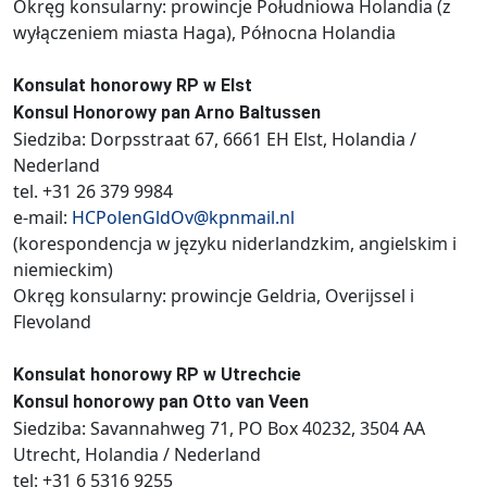
Okręg konsularny: prowincje Południowa Holandia (z
wyłączeniem miasta Haga), Północna Holandia
Konsulat honorowy RP w Elst
Konsul Honorowy pan Arno Baltussen
Siedziba: Dorpsstraat 67, 6661 EH Elst, Holandia /
Nederland
tel. +31 26 379 9984
e-mail:
HCPolenGldOv@kpnmail.nl
(korespondencja w języku niderlandzkim, angielskim i
niemieckim)
Okręg konsularny: prowincje Geldria, Overijssel i
Flevoland
Konsulat honorowy RP w Utrechcie
Konsul honorowy pan Otto van Veen
Siedziba: Savannahweg 71, PO Box 40232, 3504 AA
Utrecht, Holandia / Nederland
tel: +31 6 5316 9255