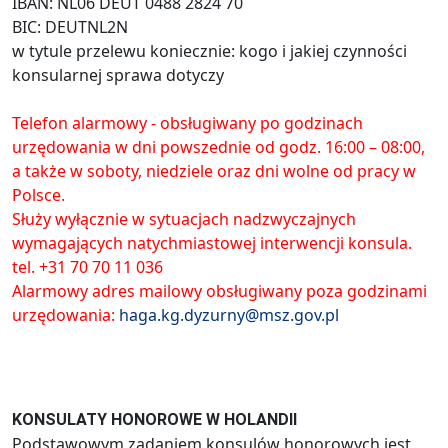
IBAN: NL06 DEUT 0488 2824 70
BIC: DEUTNL2N
w tytule przelewu koniecznie: kogo i jakiej czynności
konsularnej sprawa dotyczy
Telefon alarmowy - obsługiwany po godzinach
urzędowania w dni powszednie od godz. 16:00 – 08:00,
a także w soboty, niedziele oraz dni wolne od pracy w
Polsce.
Służy wyłącznie w sytuacjach nadzwyczajnych
wymagających natychmiastowej interwencji konsula.
tel. +31 70 70 11 036
Alarmowy adres mailowy obsługiwany poza godzinami
urzędowania:
haga.kg.dyzurny@msz.gov.pl
KONSULATY HONOROWE W HOLANDII
Podstawowym zadaniem konsulów honorowych jest