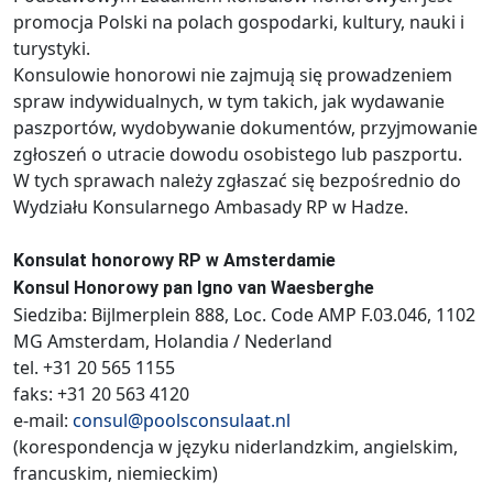
promocja Polski na polach gospodarki, kultury, nauki i
turystyki.
Konsulowie honorowi nie zajmują się prowadzeniem
spraw indywidualnych, w tym takich, jak wydawanie
paszportów, wydobywanie dokumentów, przyjmowanie
zgłoszeń o utracie dowodu osobistego lub paszportu.
W tych sprawach należy zgłaszać się bezpośrednio do
Wydziału Konsularnego Ambasady RP w Hadze.
Konsulat honorowy RP w Amsterdamie
Konsul Honorowy pan Igno van Waesberghe
Siedziba: Bijlmerplein 888, Loc. Code AMP F.03.046, 1102
MG Amsterdam, Holandia / Nederland
tel. +31 20 565 1155
faks: +31 20 563 4120
e-mail:
consul@poolsconsulaat.nl
(korespondencja w języku niderlandzkim, angielskim,
francuskim, niemieckim)