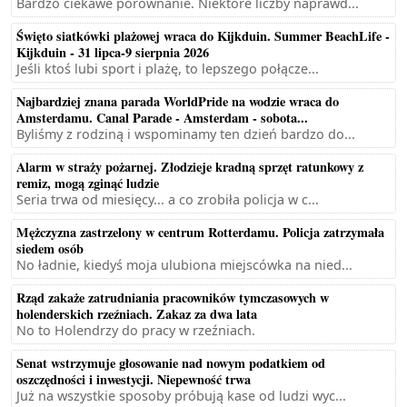
Bardzo ciekawe porównanie. Niektóre liczby naprawd...
Święto siatkówki plażowej wraca do Kijkduin. Summer BeachLife -
Kijkduin - 31 lipca-9 sierpnia 2026
Jeśli ktoś lubi sport i plażę, to lepszego połącze...
Najbardziej znana parada WorldPride na wodzie wraca do
Amsterdamu. Canal Parade - Amsterdam - sobota...
Byliśmy z rodziną i wspominamy ten dzień bardzo do...
Alarm w straży pożarnej. Złodzieje kradną sprzęt ratunkowy z
remiz, mogą zginąć ludzie
Seria trwa od miesięcy... a co zrobiła policja w c...
Mężczyzna zastrzelony w centrum Rotterdamu. Policja zatrzymała
siedem osób
No ładnie, kiedyś moja ulubiona miejscówka na nied...
Rząd zakaże zatrudniania pracowników tymczasowych w
holenderskich rzeźniach. Zakaz za dwa lata
No to Holendrzy do pracy w rzeźniach.
Senat wstrzymuje głosowanie nad nowym podatkiem od
oszczędności i inwestycji. Niepewność trwa
Już na wszystkie sposoby próbują kase od ludzi wyc...