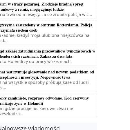
arm w straży pożarnej. Złodzieje kradną sprzęt
tunkowy z remiz, mogą zginąć ludzie
ria trwa od miesięcy... a co zrobiła policja w c...
żczyzna zastrzelony w centrum Rotterdamu. Policja
trzymała siedem osób
 ładnie, kiedyś moja ulubiona miejscówka na
ed...
ąd zakaże zatrudniania pracowników tymczasowych w
lenderskich rzeźniach. Zakaz za dwa lata
 to Holendrzy do pracy w rzeźniach.
nat wstrzymuje głosowanie nad nowym podatkiem od
zczędności i inwestycji. Niepewność trwa
ż na wszystkie sposoby próbują kase od ludzi
c...
koły zamknięte, rozprawy odwołane. Kod czerwony
raliżuje życie w Holandii
m gdzie pracuje nic kierownictwu nie
zeszkadza...
Najnowsze wiadomości