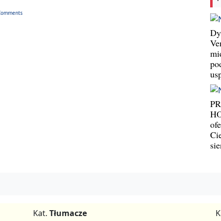
Comments
Dy
Ve
mi
po
us
P
HO
ofe
Ci
si
Kat.
Tłumacze
K