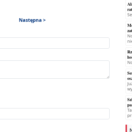
Al
ra
Se
Następna >
Mę
za
No
ni
Rz
ho
No
Se
os
Ju
wy
Sz
pa
Ta
pr