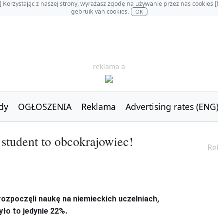
OL] Korzystając z naszej strony, wyrażasz zgodę na używanie przez nas cookie
gebruik van cookies.
OK
reklama a
dy
OGŁOSZENIA
Reklama
Advertising rates (ENG
student to obcokrajowiec!
Re
ozpoczęli naukę na niemieckich uczelniach,
ło to jedynie 22%.