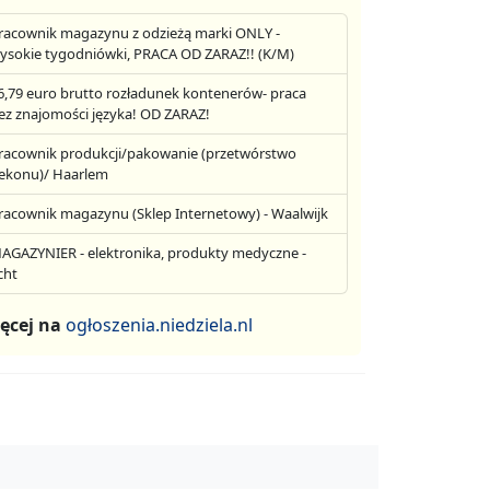
racownik magazynu z odzieżą marki ONLY -
ysokie tygodniówki, PRACA OD ZARAZ!! (K/M)
6,79 euro brutto rozładunek kontenerów- praca
ez znajomości języka! OD ZARAZ!
racownik produkcji/pakowanie (przetwórstwo
ekonu)/ Haarlem
racownik magazynu (Sklep Internetowy) - Waalwijk
AGAZYNIER - elektronika, produkty medyczne -
cht
ęcej na
ogłoszenia.niedziela.nl