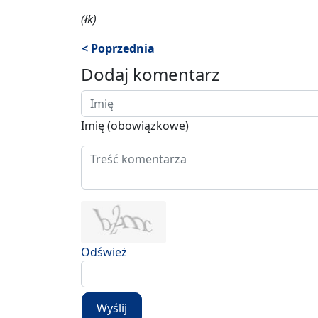
(łk)
< Poprzednia
Dodaj komentarz
Imię (obowiązkowe)
Odśwież
Wyślij