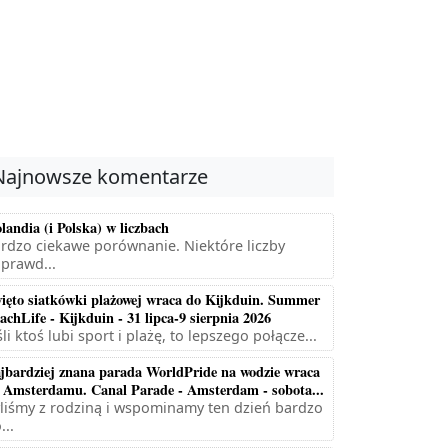
Najnowsze komentarze
landia (i Polska) w liczbach
rdzo ciekawe porównanie. Niektóre liczby
prawd...
ięto siatkówki plażowej wraca do Kijkduin. Summer
achLife - Kijkduin - 31 lipca-9 sierpnia 2026
śli ktoś lubi sport i plażę, to lepszego połącze...
jbardziej znana parada WorldPride na wodzie wraca
 Amsterdamu. Canal Parade - Amsterdam - sobota...
liśmy z rodziną i wspominamy ten dzień bardzo
...