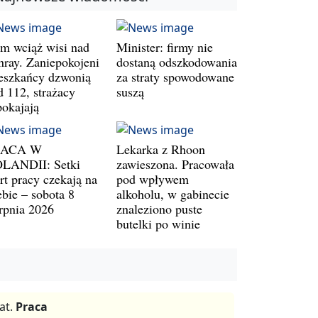
m wciąż wisi nad
Minister: firmy nie
nray. Zaniepokojeni
dostaną odszkodowania
eszkańcy dzwonią
za straty spowodowane
d 112, strażacy
suszą
pokajają
RACA W
Lekarka z Rhoon
LANDII: Setki
zawieszona. Pracowała
rt pracy czekają na
pod wpływem
ebie – sobota 8
alkoholu, w gabinecie
erpnia 2026
znaleziono puste
butelki po winie
at.
Praca