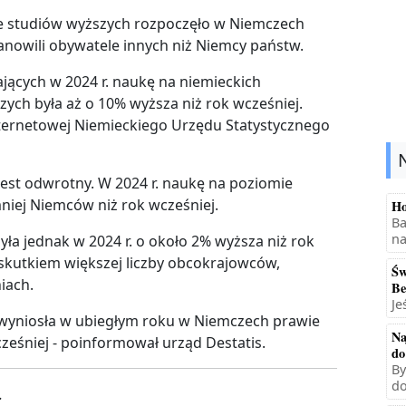
ie studiów wyższych rozpoczęło w Niemczech
stanowili obywatele innych niż Niemcy państw.
jących w 2024 r. naukę na niemieckich
zych była aż o 10% wyższa niż rok wcześniej.
nternetowej Niemieckiego Urzędu Statystycznego
est odwrotny. W 2024 r. naukę na poziomie
iej Niemców niż rok wcześniej.
Ho
Ba
na
ła jednak w 2024 r. o około 2% wyższa niż rok
 skutkiem większej liczby obcokrajowców,
Św
iach.
Be
Je
) wyniosła w ubiegłym roku w Niemczech prawie
Na
cześniej - poinformował urząd Destatis.
do
By
do
.