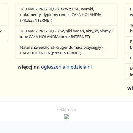
TŁUMACZ PRZYSIĘGŁY akty z USC, wyroki,
P
dokumenty, dyplomy i inne - CAŁA HOLANDIA
w
(PRZEZ INTERNET)
1
Z
TŁUMACZ PRZYSIĘGŁY wyniki badań, akty, dyplomy i
b
inne CAŁA HOLANDIA (przez INTERNET)
P
Natalia Zweekhorst-Krüger tłumacz przysięgły -
b
CAŁA HOLANDIA (przez INTERNET)
P
więcej na
ogłoszenia.niedziela.nl
M
E
wi
reklama a