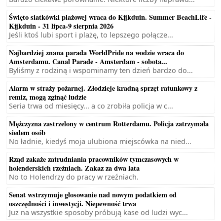
Święto siatkówki plażowej wraca do Kijkduin. Summer BeachLife -
Kijkduin - 31 lipca-9 sierpnia 2026
Jeśli ktoś lubi sport i plażę, to lepszego połącze...
Najbardziej znana parada WorldPride na wodzie wraca do
Amsterdamu. Canal Parade - Amsterdam - sobota...
Byliśmy z rodziną i wspominamy ten dzień bardzo do...
Alarm w straży pożarnej. Złodzieje kradną sprzęt ratunkowy z
remiz, mogą zginąć ludzie
Seria trwa od miesięcy... a co zrobiła policja w c...
Mężczyzna zastrzelony w centrum Rotterdamu. Policja zatrzymała
siedem osób
No ładnie, kiedyś moja ulubiona miejscówka na nied...
Rząd zakaże zatrudniania pracowników tymczasowych w
holenderskich rzeźniach. Zakaz za dwa lata
No to Holendrzy do pracy w rzeźniach.
Senat wstrzymuje głosowanie nad nowym podatkiem od
oszczędności i inwestycji. Niepewność trwa
Już na wszystkie sposoby próbują kase od ludzi wyc...