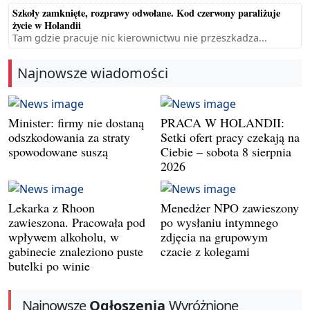
Szkoły zamknięte, rozprawy odwołane. Kod czerwony paraliżuje
życie w Holandii
Tam gdzie pracuje nic kierownictwu nie przeszkadza...
Najnowsze wiadomości
Minister: firmy nie dostaną
PRACA W HOLANDII:
odszkodowania za straty
Setki ofert pracy czekają na
spowodowane suszą
Ciebie – sobota 8 sierpnia
2026
Lekarka z Rhoon
Menedżer NPO zawieszony
zawieszona. Pracowała pod
po wysłaniu intymnego
wpływem alkoholu, w
zdjęcia na grupowym
gabinecie znaleziono puste
czacie z kolegami
butelki po winie
Najnowsze
Ogłoszenia
Wyróżnione