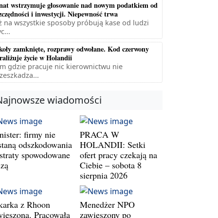
nat wstrzymuje głosowanie nad nowym podatkiem od
zczędności i inwestycji. Niepewność trwa
ż na wszystkie sposoby próbują kase od ludzi
c...
koły zamknięte, rozprawy odwołane. Kod czerwony
raliżuje życie w Holandii
m gdzie pracuje nic kierownictwu nie
zeszkadza...
Najnowsze wiadomości
ister: firmy nie
PRACA W
staną odszkodowania
HOLANDII: Setki
 straty spowodowane
ofert pracy czekają na
szą
Ciebie – sobota 8
sierpnia 2026
karka z Rhoon
Menedżer NPO
wieszona. Pracowała
zawieszony po