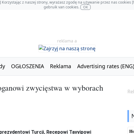
OL] Korzystając z naszej strony, wyrażasz zgodę na używanie przez nas cookie
gebruik van cookies.
OK
reklama a
dy
OGŁOSZENIA
Reklama
Advertising rates (ENG
doganowi zwycięstwa w wyborach
Re
Ho
 prezydentowi Turcji, Recepowi Tayyipowi