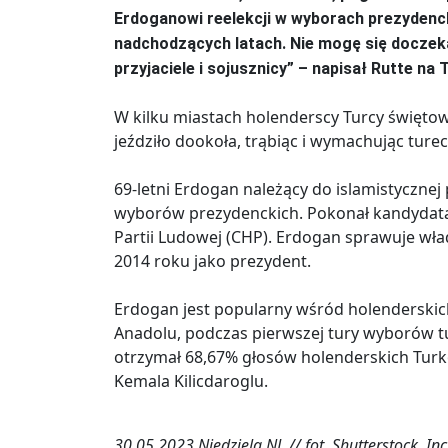
Erdoganowi reelekcji w wyborach prezyden
nadchodzących latach. Nie mogę się doczek
przyjaciele i sojusznicy” – napisał Rutte na 
W kilku miastach holenderscy Turcy święto
jeździło dookoła, trąbiąc i wymachując turec
69-letni Erdogan należący do islamistycznej 
wyborów prezydenckich. Pokonał kandydata o
Partii Ludowej (CHP). Erdogan sprawuje władz
2014 roku jako prezydent.
Erdogan jest popularny wśród holenderskich
Anadolu, podczas pierwszej tury wyborów t
otrzymał 68,67% głosów holenderskich Turkó
Kemala Kilicdaroglu.
30.05.2023 Niedziela.NL // fot. Shutterstock, Inc