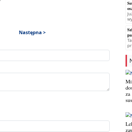
Se
os
Ju
wy
Sz
Następna >
pa
Ta
pr
Min
do
za
su
Le
za