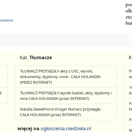
po
al
zn
Comments
bu
Kat.
Tłumacze
K
TŁUMACZ PRZYSIĘGŁY akty z USC, wyroki,
P
dokumenty, dyplomy i inne - CAŁA HOLANDIA
w
(PRZEZ INTERNET)
1
Z
TŁUMACZ PRZYSIĘGŁY wyniki badań, akty, dyplomy i
b
inne CAŁA HOLANDIA (przez INTERNET)
P
Natalia Zweekhorst-Krüger tłumacz przysięgły -
b
CAŁA HOLANDIA (przez INTERNET)
P
więcej na
ogłoszenia.niedziela.nl
M