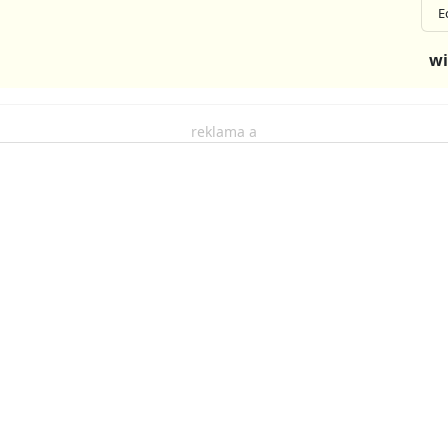
E
wi
reklama a