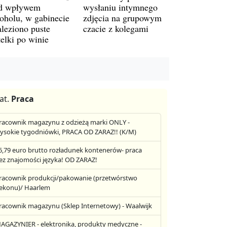
d wpływem
wysłaniu intymnego
koholu, w gabinecie
zdjęcia na grupowym
aleziono puste
czacie z kolegami
telki po winie
at.
Praca
racownik magazynu z odzieżą marki ONLY -
ysokie tygodniówki, PRACA OD ZARAZ!! (K/M)
6,79 euro brutto rozładunek kontenerów- praca
ez znajomości języka! OD ZARAZ!
racownik produkcji/pakowanie (przetwórstwo
ekonu)/ Haarlem
racownik magazynu (Sklep Internetowy) - Waalwijk
AGAZYNIER - elektronika, produkty medyczne -