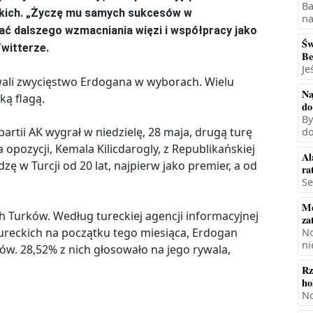
Ba
ckich. „Życzę mu samych sukcesów w
na
ać dalszego wzmacniania więzi i współpracy jako
Św
Twitterze.
Be
Je
wali zwycięstwo Erdogana w wyborach. Wielu
Na
ką flagą.
do
By
partii AK wygrał w niedzielę, 28 maja, drugą turę
do
pozycji, Kemala Kilicdarogly, z Republikańskiej
Al
ę w Turcji od 20 lat, najpierw jako premier, a od
ra
Se
Mę
 Turków. Według tureckiej agencji informacyjnej
za
ureckich na początku tego miesiąca, Erdogan
No
ni
w. 28,52% z nich głosowało na jego rywala,
Rz
ho
No
.