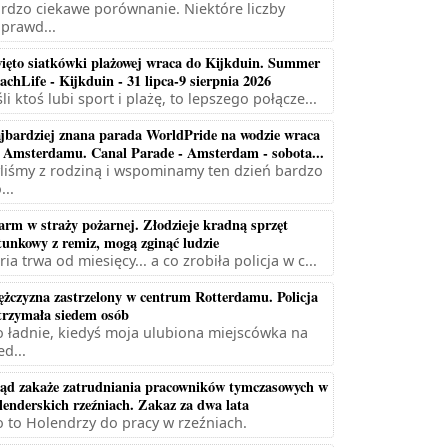
rdzo ciekawe porównanie. Niektóre liczby
prawd...
ięto siatkówki plażowej wraca do Kijkduin. Summer
achLife - Kijkduin - 31 lipca-9 sierpnia 2026
śli ktoś lubi sport i plażę, to lepszego połącze...
jbardziej znana parada WorldPride na wodzie wraca
 Amsterdamu. Canal Parade - Amsterdam - sobota...
liśmy z rodziną i wspominamy ten dzień bardzo
...
arm w straży pożarnej. Złodzieje kradną sprzęt
tunkowy z remiz, mogą zginąć ludzie
ria trwa od miesięcy... a co zrobiła policja w c...
żczyzna zastrzelony w centrum Rotterdamu. Policja
trzymała siedem osób
 ładnie, kiedyś moja ulubiona miejscówka na
ed...
ąd zakaże zatrudniania pracowników tymczasowych w
lenderskich rzeźniach. Zakaz za dwa lata
 to Holendrzy do pracy w rzeźniach.