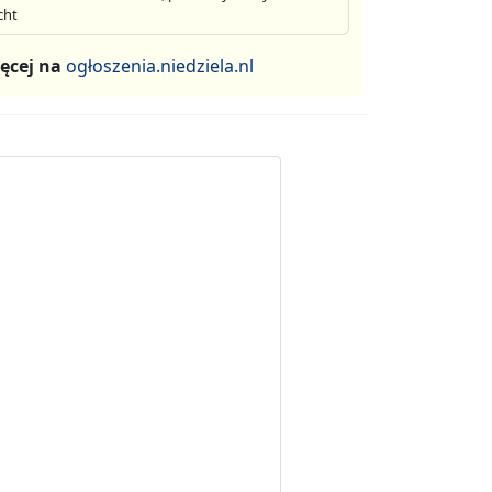
cht
ęcej na
ogłoszenia.niedziela.nl