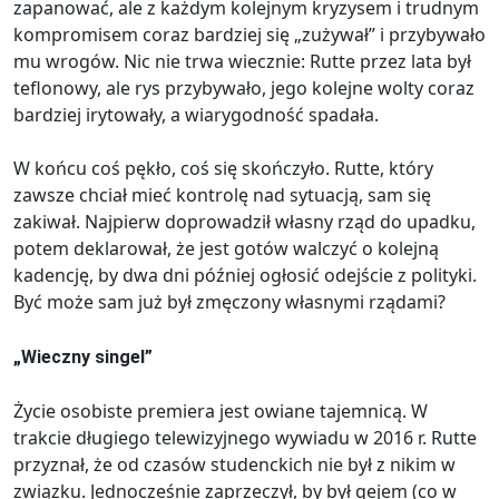
zapanować, ale z każdym kolejnym kryzysem i trudnym
kompromisem coraz bardziej się „zużywał” i przybywało
mu wrogów. Nic nie trwa wiecznie: Rutte przez lata był
teflonowy, ale rys przybywało, jego kolejne wolty coraz
bardziej irytowały, a wiarygodność spadała.
W końcu coś pękło, coś się skończyło. Rutte, który
zawsze chciał mieć kontrolę nad sytuacją, sam się
zakiwał. Najpierw doprowadził własny rząd do upadku,
potem deklarował, że jest gotów walczyć o kolejną
kadencję, by dwa dni później ogłosić odejście z polityki.
Być może sam już był zmęczony własnymi rządami?
„Wieczny singel”
Życie osobiste premiera jest owiane tajemnicą. W
trakcie długiego telewizyjnego wywiadu w 2016 r. Rutte
przyznał, że od czasów studenckich nie był z nikim w
związku. Jednocześnie zaprzeczył, by był gejem (co w