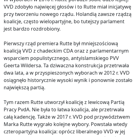
VVD zdobyło najwięcej głosów i to Rutte miał inicjatywę
przy tworzeniu nowego rządu. Holandią zawsze rządzą
koalicje, często wielopartyjne, bo tutejszy parlament
jest bardzo rozdrobiony.
Pierwszy rząd premiera Rutte był mniejszościową
koalicją VVD z chadeckim CDA oraz z parlamentarnym
wsparciem populistycznego, antyislamskiego PVV
Geerta Wildersa. Ta dziwaczna konstrukcja przetrwała
dwa lata, a w przyspieszonych wyborach w 2012 r. VVD
osiągnęło historycznie wysoki wynik i ponownie zostało
największą partią.
Tym razem Rutte utworzył koalicję z lewicową Partią
Pracy PvdA. Nie była to łatwa koalicja, ale przetrwała
całą kadencję. Także w 2017 r. VVD pod przywództwem
Marka Rutte wygrało kolejne wybory. Powstała wtedy
czteropartyjna koalicja: oprócz liberalnego VVD w jej