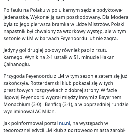
Po faulu na Polaku w polu karnym sędzia podyktował
jedenastkę. Wykonał ją sam poszkodowany. Dla Modera
była to jego pierwsza bramka w Lidze Mistrzów. Polski
napastnik był chwalony za wtorkowy występ, ale w tym
sezonie w LM w barwach Feyenoordu już nie zagra.
Jedyny gol drugiej połowy również padł z rzutu
karnego. Wynik na 2-1 ustalił w 51. minucie Hakan
Çalhanoglu.
Przygoda Feyenoordu z LM w tym sezonie zatem się już
zakończyła. Rotterdamski klub pokazał się w tych
prestiżowych rozgrywkach z dobrej strony. W fazie
ligowej Feyenoord wygrał między innymi z Bayernem
Monachium (3-0) i Benficą (3-1), a w poprzedniej rundzie
wyeliminował AC Milan.
Jak poinformował portal
nu.nl
, na występach w
tegorocznej edycji LM klub z portowego miasta zarobił