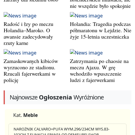
nie wszędzie było spokojnie
Radość i łzy po meczu
Holandia: Tragedia podczas
Holandia–Maroko. O
półmaratonu w Lejdzie. Nie
awansie zadecydowały
żyje 15-letnia uczestniczka
rzuty karne
Zamaskowanych kibiców
Zatrzymania po chaosie na
wyrzucono ze stadionu.
meczu Ajaxu. W grę
Rzucali fajerwerkami w
wchodziło wpuszczenie
policję
ludzi z fajerwerkami
Najnowsze
Ogłoszenia
Wyróżnione
Kat.
Meble
NAROŻNIK CALVARO+PUFA WYM.296/234CM WYS.83-
102CM Z FUNKCJA SPANIA OD DEMEUBELSHOP