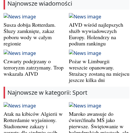
Najnowsze wiadomości
Susza dobija Rotterdam.
AIVD wśród najlepszych
Śluzy zamknięte, zakaz
służb wywiadowczych
poboru wody w całym
Europy. Holendrzy na
regionie
podium rankingu
Czwarty podejrzany o
Pożar w Limburgii
terroryzm zatrzymany. Trop
wreszcie opanowany.
wskazała AIVD
Strażacy zostaną na miejscu
jeszcze kilka dni
Najnowsze w kategorii: Sport
Atak na kibiców Algierii w
Maroko awansuje do
Rotterdamie wyjaśniony.
ćwierćfinału MŚ jako
Stadionowe zakazy i
pierwsze. Świętowanie w
zarzuty dla siedmiu osób
holenderskich miastach, ale