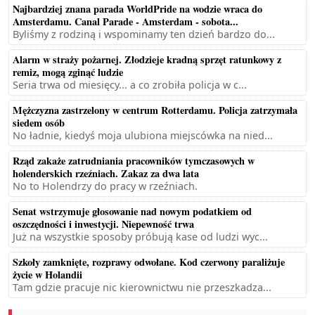
Najbardziej znana parada WorldPride na wodzie wraca do
Amsterdamu. Canal Parade - Amsterdam - sobota...
Byliśmy z rodziną i wspominamy ten dzień bardzo do...
Alarm w straży pożarnej. Złodzieje kradną sprzęt ratunkowy z
remiz, mogą zginąć ludzie
Seria trwa od miesięcy... a co zrobiła policja w c...
Mężczyzna zastrzelony w centrum Rotterdamu. Policja zatrzymała
siedem osób
No ładnie, kiedyś moja ulubiona miejscówka na nied...
Rząd zakaże zatrudniania pracowników tymczasowych w
holenderskich rzeźniach. Zakaz za dwa lata
No to Holendrzy do pracy w rzeźniach.
Senat wstrzymuje głosowanie nad nowym podatkiem od
oszczędności i inwestycji. Niepewność trwa
Już na wszystkie sposoby próbują kase od ludzi wyc...
Szkoły zamknięte, rozprawy odwołane. Kod czerwony paraliżuje
życie w Holandii
Tam gdzie pracuje nic kierownictwu nie przeszkadza...