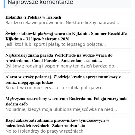
Najnowsze komentarze
Holandia (i Polska) w liczbach
Bardzo ciekawe porównanie. Niektóre liczby naprawd...
Święto siatkówki plażowej wraca do Kijkduin. Summer BeachLife -
Kijkduin - 31 lipca-9 sierpnia 2026
Jeśli ktoś lubi sport i plażę, to lepszego połącze...
Najbardziej znana parada WorldPride na wodzie wraca do
Amsterdamu. Canal Parade - Amsterdam - sobota...
Byliśmy z rodziną i wspominamy ten dzień bardzo do...
Alarm w straży pożarnej. Złodzieje kradną sprzęt ratunkowy z
remiz, mogą zginąć ludzie
Seria trwa od miesięcy... a co zrobiła policja w c...
Mężczyzna zastrzelony w centrum Rotterdamu. Policja zatrzymała
siedem osób
No ładnie, kiedyś moja ulubiona miejscówka na nied...
Rząd zakaże zatrudniania pracowników tymczasowych w
holenderskich rzeźniach. Zakaz za dwa lata
No to Holendrzy do pracy w rzeźniach.