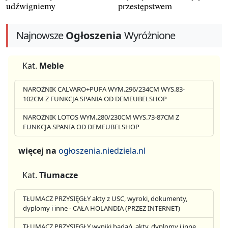
udźwigniemy
przestępstwem
Najnowsze
Ogłoszenia
Wyróżnione
Kat.
Meble
NAROŻNIK CALVARO+PUFA WYM.296/234CM WYS.83-
102CM Z FUNKCJA SPANIA OD DEMEUBELSHOP
NAROŻNIK LOTOS WYM.280/230CM WYS.73-87CM Z
FUNKCJA SPANIA OD DEMEUBELSHOP
więcej na
ogłoszenia.niedziela.nl
Kat.
Tłumacze
TŁUMACZ PRZYSIĘGŁY akty z USC, wyroki, dokumenty,
dyplomy i inne - CAŁA HOLANDIA (PRZEZ INTERNET)
TŁUMACZ PRZYSIĘGŁY wyniki badań, akty, dyplomy i inne