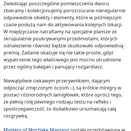
Zwiedzając poszczególne pomieszczenia dworu
zbieramy i kolekcjonujemy porozrzucane nieregularnie
odpowiednie obiekty i elementy, które w późniejszym
czasie posłużą nam do aktywowania kolejnych lokacji.
W międzyczasie natrafiamy na specjalne plansze ze
skrupulatnie poukrywanymi przedmiotami, których
odnalezienie również będzie skutkowało odpowiednią
premią. Zadanie okazuje się nie takie proste, gdyż
wypatrzenie tego właściwego jest mocno utrudnione
przez ogólny bałagan i panujący rozgardiasz.
Niewątpliwie ciekawym przerywnikiem, dającym
odpocząć zmęczonym oczom ;-), są krótkie minigry w
postaci różnorodnych łamigłówek, które oprócz tego,
że pełnią rolę pewnego rodzaju testu na refleks i
spostrzegawczość, to dodatkowo urozmaicają całą
rozgrywkę.
Mystery of Mortlake Mansion
została przedstawiona w