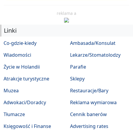
reklama a
Linki
Co-gdzie-kiedy
Ambasada/Konsulat
Wiadomości
Lekarze/Stomatolodzy
Życie w Holandii
Parafie
Atrakcje turystyczne
Sklepy
Muzea
Restauracje/Bary
Adwokaci/Doradcy
Reklama wymiarowa
Tłumacze
Cennik banerów
Księgowość i Finanse
Advertising rates