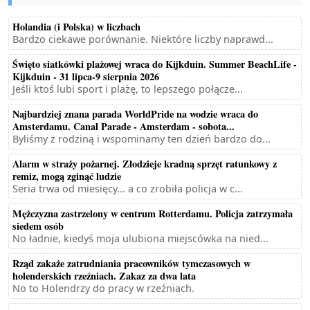
Holandia (i Polska) w liczbach
Bardzo ciekawe porównanie. Niektóre liczby naprawd...
Święto siatkówki plażowej wraca do Kijkduin. Summer BeachLife -
Kijkduin - 31 lipca-9 sierpnia 2026
Jeśli ktoś lubi sport i plażę, to lepszego połącze...
Najbardziej znana parada WorldPride na wodzie wraca do
Amsterdamu. Canal Parade - Amsterdam - sobota...
Byliśmy z rodziną i wspominamy ten dzień bardzo do...
Alarm w straży pożarnej. Złodzieje kradną sprzęt ratunkowy z
remiz, mogą zginąć ludzie
Seria trwa od miesięcy... a co zrobiła policja w c...
Mężczyzna zastrzelony w centrum Rotterdamu. Policja zatrzymała
siedem osób
No ładnie, kiedyś moja ulubiona miejscówka na nied...
Rząd zakaże zatrudniania pracowników tymczasowych w
holenderskich rzeźniach. Zakaz za dwa lata
No to Holendrzy do pracy w rzeźniach.