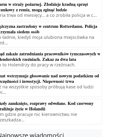
arm w straży pożarnej. Złodzieje kradną sprzęt
tunkowy z remiz, mogą zginąć ludzie
ria trwa od miesięcy... a co zrobiła policja w c...
żczyzna zastrzelony w centrum Rotterdamu. Policja
trzymała siedem osób
 ładnie, kiedyś moja ulubiona miejscówka na
ed...
ąd zakaże zatrudniania pracowników tymczasowych w
lenderskich rzeźniach. Zakaz za dwa lata
 to Holendrzy do pracy w rzeźniach.
nat wstrzymuje głosowanie nad nowym podatkiem od
zczędności i inwestycji. Niepewność trwa
ż na wszystkie sposoby próbują kase od ludzi
c...
koły zamknięte, rozprawy odwołane. Kod czerwony
raliżuje życie w Holandii
m gdzie pracuje nic kierownictwu nie
zeszkadza...
Najnowsze wiadomości