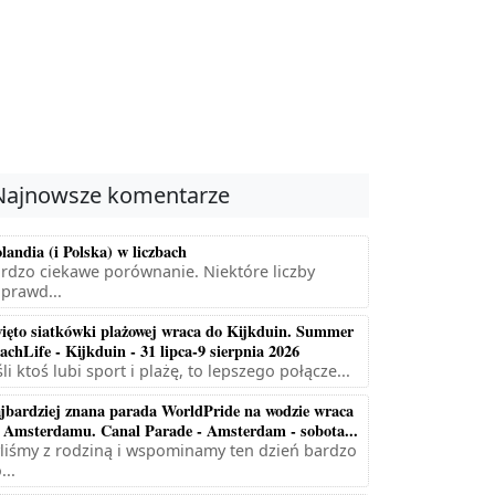
Najnowsze komentarze
landia (i Polska) w liczbach
rdzo ciekawe porównanie. Niektóre liczby
prawd...
ięto siatkówki plażowej wraca do Kijkduin. Summer
achLife - Kijkduin - 31 lipca-9 sierpnia 2026
śli ktoś lubi sport i plażę, to lepszego połącze...
jbardziej znana parada WorldPride na wodzie wraca
 Amsterdamu. Canal Parade - Amsterdam - sobota...
liśmy z rodziną i wspominamy ten dzień bardzo
...