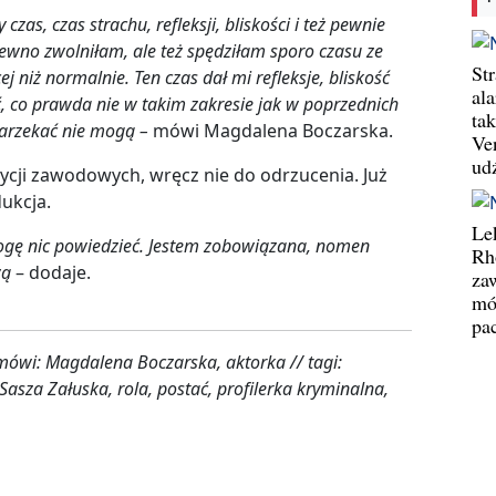
 czas, czas strachu, refleksji, bliskości i też pewnie
ewno zwolniłam, ale też spędziłam sporo czasu ze
St
ej niż normalnie. Ten czas dał mi refleksje, bliskość
al
ać, co prawda nie w takim zakresie jak w poprzednich
ta
 narzekać nie mogą –
mówi Magdalena Boczarska.
Ve
ud
zycji zawodowych, wręcz nie do odrzucenia. Już
ukcja.
Le
mogę nic powiedzieć. Jestem zobowiązana, nomen
Rh
wą
– dodaje.
za
mó
pa
 mówi: Magdalena Boczarska, aktorka // tagi:
asza Załuska, rola, postać, profilerka kryminalna,