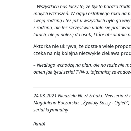
– Wszystkich nas łączy to, że był to bardzo trudny
małych wzruszeń. W ciągu ostatniego roku na p
swoją rodziną i też jak u wszystkich było go więc
z rodziną, ale też szczęśliwie udało się pracow
latach, ale ja należę do osób, które absolutnie
Aktorka nie ukrywa, że dostała wiele propo
czeka na nią kolejna niezwykle ciekawa prod
– Niedługo wchodzę na plan, ale na razie nie 
omen jak tytuł serial TVN-u, tajemnicą zawodo
24.03.2021 Niedziela.NL // źródło: Newseria //
Magdalena Boczarska, „Żywioły Saszy - Ogień”, S
serial kryminalny
(kmb)