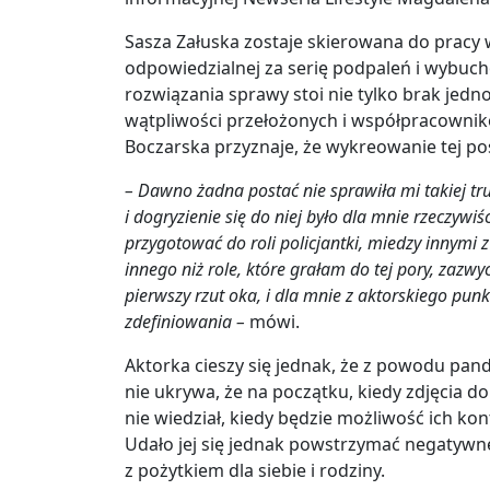
Sasza Załuska zostaje skierowana do pracy
odpowiedzialnej za serię podpaleń i wybuch
rozwiązania sprawy stoi nie tylko brak jed
wątpliwości przełożonych i współpracownik
Boczarska przyznaje, że wykreowanie tej pos
– Dawno żadna postać nie sprawiła mi takiej tru
i dogryzienie się do niej było dla mnie rzeczyw
przygotować do roli policjantki, miedzy innymi z
innego niż role, które grałam do tej pory, zazw
pierwszy rzut oka, i dla mnie z aktorskiego pun
zdefiniowania –
mówi.
Aktorka cieszy się jednak, że z powodu pand
nie ukrywa, że na początku, kiedy zdjęcia do
nie wiedział, kiedy będzie możliwość ich ko
Udało jej się jednak powstrzymać negatywne
z pożytkiem dla siebie i rodziny.