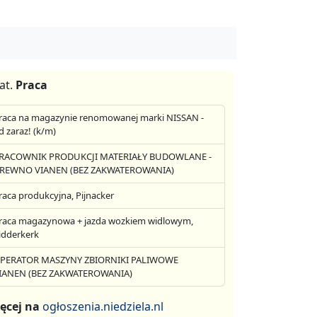
at.
Praca
raca na magazynie renomowanej marki NISSAN -
d zaraz! (k/m)
RACOWNIK PRODUKCJI MATERIAŁY BUDOWLANE -
REWNO VIANEN (BEZ ZAKWATEROWANIA)
raca produkcyjna, Pijnacker
raca magazynowa + jazda wozkiem widlowym,
idderkerk
PERATOR MASZYNY ZBIORNIKI PALIWOWE
IANEN (BEZ ZAKWATEROWANIA)
ęcej na
ogłoszenia.niedziela.nl