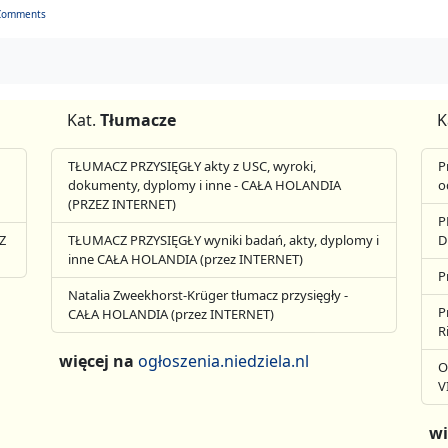
Comments
Kat.
Tłumacze
K
TŁUMACZ PRZYSIĘGŁY akty z USC, wyroki,
P
dokumenty, dyplomy i inne - CAŁA HOLANDIA
o
(PRZEZ INTERNET)
P
Z
TŁUMACZ PRZYSIĘGŁY wyniki badań, akty, dyplomy i
D
inne CAŁA HOLANDIA (przez INTERNET)
P
Natalia Zweekhorst-Krüger tłumacz przysięgły -
P
CAŁA HOLANDIA (przez INTERNET)
R
więcej na
ogłoszenia.niedziela.nl
O
V
wi