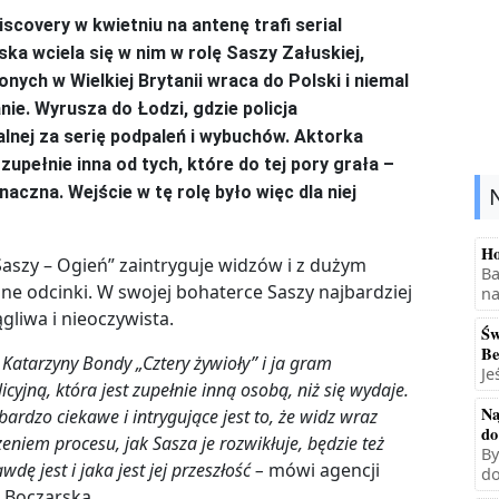
overy w kwietniu na antenę trafi serial
ka wciela się w nim w rolę Saszy Załuskiej,
onych w Wielkiej Brytanii wraca do Polski i niemal
ie. Wyrusza do Łodzi, gdzie policja
nej za serię podpaleń i wybuchów. Aktorka
zupełnie inna od tych, które do tej pory grała –
czna. Wejście w tę rolę było więc dla niej
Ho
 Saszy – Ogień” zaintryguje widzów i z dużym
Ba
ne odcinki. W swojej bohaterce Saszy najbardziej
na
ągliwa i nieoczywista.
Św
Be
 Katarzyny Bondy „Cztery żywioły” i ja gram
Je
cyjną, która jest zupełnie inną osobą, niż się wydaje.
Na
bardzo ciekawe i intrygujące jest to, że widz wraz
do
niem procesu, jak Sasza je rozwikłuje, będzie też
By
ę jest i jaka jest jej przeszłość –
mówi agencji
do
 Boczarska.