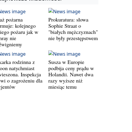
raż pożarna
Prokuratura: słowa
armuje: kolejnego
Sophie Straat o
kiego pożaru jak w
"białych mężczyznach"
nray nie
nie były przestępstwem
źwigniemy
karka rodzinna z
Susza w Europie
oon natychmiast
podbija ceny prądu w
wieszona. Inspekcja
Holandii. Nawet dwa
wi o zagrożeniu dla
razy wyższe niż
cjentów
miesiąc temu