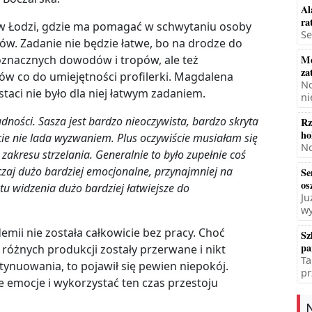
Al
ra
 w Łodzi, gdzie ma pomagać w schwytaniu osoby
Se
ów. Zadanie nie będzie łatwe, bo na drodze do
noznacznych dowodów i tropów, ale też
Mę
za
ów co do umiejętności profilerki. Magdalena
No
taci nie było dla niej łatwym zadaniem.
ni
dności. Sasza jest bardzo nieoczywista, bardzo skryta
Rz
ho
iście nie lada wyzwaniem. Plus oczywiście musiałam się
No
 zakresu strzelania. Generalnie to było zupełnie coś
yczaj dużo bardziej emocjonalne, przynajmniej na
Se
os
ktu widzenia dużo bardziej łatwiejsze do
Ju
wy
emii nie została całkowicie bez pracy. Choć
Sz
pa
 różnych produkcji zostały przerwane i nikt
Ta
ntynuowania, to pojawił się pewien niepokój.
pr
 emocje i wykorzystać ten czas przestoju