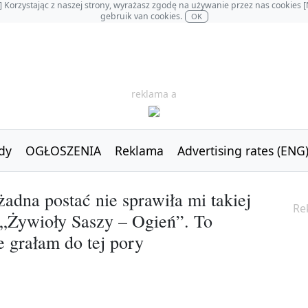
OL] Korzystając z naszej strony, wyrażasz zgodę na używanie przez nas cookie
gebruik van cookies.
OK
reklama a
dy
OGŁOSZENIA
Reklama
Advertising rates (ENG
dna postać nie sprawiła mi takiej
Re
u „Żywioły Saszy – Ogień”. To
re grałam do tej pory