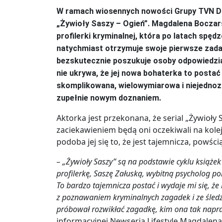
W ramach wiosennych nowości Grupy TVN Disc
„
Żywioły Saszy – Ogień”
. Magdalena Boczars
profilerki kryminalnej, która po latach spędz
natychmiast otrzymuje swoje pierwsze zadan
bezskutecznie poszukuje osoby odpowiedzial
nie ukrywa, że jej nowa bohaterka to postać 
skomplikowana, wielowymiarowa i niejednozna
zupełnie nowym doznaniem.
Aktorka jest przekonana, że serial „Żywioły
zaciekawieniem będą oni oczekiwali na kolej
podoba jej się to, że jest tajemnicza, powści
– „Żywioły Saszy” są na podstawie cyklu książek
profilerkę, Saszę Załuską, wybitną psycholog poli
To bardzo tajemnicza postać i wydaje mi się, że 
z poznawaniem kryminalnych zagadek i ze śledze
próbował rozwikłać zagadkę, kim ona tak naprawd
informacyjnej Newseria Lifestyle Magdalena