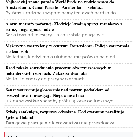
Najbardziej znana parada WorldPride na wodzie wraca do
Amsterdamu. Canal Parade - Amsterdam - sobota...
Byliśmy z rodziną i wspominamy ten dzień bardzo do...
Alarm w straży pożarnej. Złodzieje kradną sprzęt ratunkowy z
remiz, mogą zginąć ludzie
Seria trwa od miesięcy... a co zrobiła policja w c...
Mężczyzna zastrzelony w centrum Rotterdamu. Policja zatrzymała
siedem osób
No ładnie, kiedyś moja ulubiona miejscówka na nied...
Rząd zakaże zatrudniania pracowników tymczasowych w
holenderskich rzeźniach. Zakaz za dwa lata
No to Holendrzy do pracy w rzeźniach.
Senat wstrzymuje głosowanie nad nowym podatkiem od
oszczędności i inwestycji. Niepewność trwa
Już na wszystkie sposoby próbują kase od ludzi wyc...
Szkoły zamknięte, rozprawy odwołane. Kod czerwony paraliżuje
życie w Holandii
Tam gdzie pracuje nic kierownictwu nie przeszkadza...