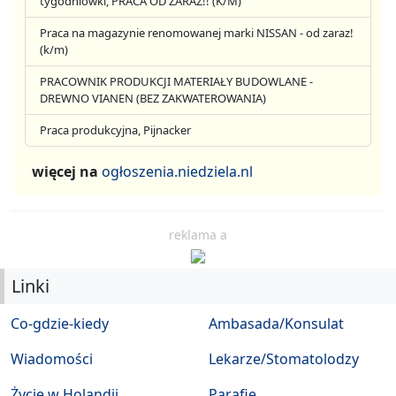
tygodniówki, PRACA OD ZARAZ!! (K/M)
Praca na magazynie renomowanej marki NISSAN - od zaraz!
(k/m)
PRACOWNIK PRODUKCJI MATERIAŁY BUDOWLANE -
DREWNO VIANEN (BEZ ZAKWATEROWANIA)
Praca produkcyjna, Pijnacker
więcej na
ogłoszenia.niedziela.nl
reklama a
Linki
Co-gdzie-kiedy
Ambasada/Konsulat
Wiadomości
Lekarze/Stomatolodzy
Życie w Holandii
Parafie