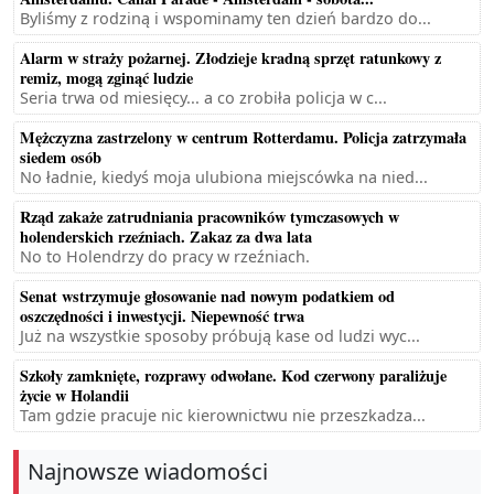
Byliśmy z rodziną i wspominamy ten dzień bardzo do...
Alarm w straży pożarnej. Złodzieje kradną sprzęt ratunkowy z
remiz, mogą zginąć ludzie
Seria trwa od miesięcy... a co zrobiła policja w c...
Mężczyzna zastrzelony w centrum Rotterdamu. Policja zatrzymała
siedem osób
No ładnie, kiedyś moja ulubiona miejscówka na nied...
Rząd zakaże zatrudniania pracowników tymczasowych w
holenderskich rzeźniach. Zakaz za dwa lata
No to Holendrzy do pracy w rzeźniach.
Senat wstrzymuje głosowanie nad nowym podatkiem od
oszczędności i inwestycji. Niepewność trwa
Już na wszystkie sposoby próbują kase od ludzi wyc...
Szkoły zamknięte, rozprawy odwołane. Kod czerwony paraliżuje
życie w Holandii
Tam gdzie pracuje nic kierownictwu nie przeszkadza...
Najnowsze wiadomości