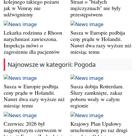
kolejnego takiego pożaru
Straat o "białych
jak w Venray nie
mężczyznach" nie były
udźwigniemy
przestępstwem
Lekarka rodzinna z Rhoon
Susza w Europie podbija
natychmiast zawieszona.
ceny prądu w Holandii.
Inspekcja mówi o
Nawet dwa razy wyższe niż
zagrożeniu dla pacjentów
miesiąc temu
Najnowsze w kategorii: Pogoda
Susza w Europie podbija
Susza dobija Rotterdam.
ceny prądu w Holandii.
Śluzy zamknięte, zakaz
Nawet dwa razy wyższe niż
poboru wody w całym
miesiąc temu
regionie
Czerwiec 2026 był
Krajowy Plan Upałowy
najgorętszym czerwcem w
uruchomiony po raz drugi