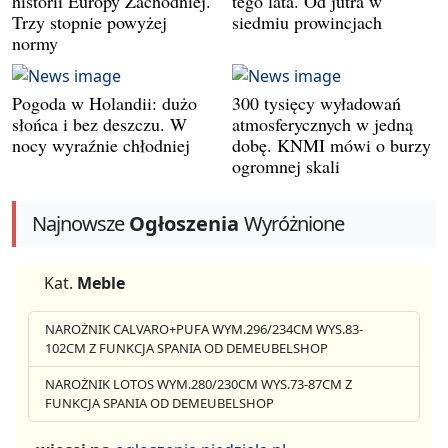
historii Europy Zachodniej.
tego lata. Od jutra w
Trzy stopnie powyżej
siedmiu prowincjach
normy
Pogoda w Holandii: dużo
300 tysięcy wyładowań
słońca i bez deszczu. W
atmosferycznych w jedną
nocy wyraźnie chłodniej
dobę. KNMI mówi o burzy
ogromnej skali
Najnowsze
Ogłoszenia
Wyróżnione
Kat.
Meble
NAROŻNIK CALVARO+PUFA WYM.296/234CM WYS.83-
102CM Z FUNKCJA SPANIA OD DEMEUBELSHOP
NAROŻNIK LOTOS WYM.280/230CM WYS.73-87CM Z
FUNKCJA SPANIA OD DEMEUBELSHOP