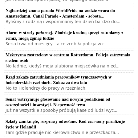
Najbardziej znana parada WorldPride na wodzie wraca do
Amsterdamu. Canal Parade - Amsterdam - sobota...
Byliśmy z rodziną i wspominamy ten dzień bardzo do...
Alarm w straży pożarnej. Złodzieje kradną sprzęt ratunkowy z
remiz, mogą zginąć ludzie
Seria trwa od miesięcy... a co zrobiła policja w c...
Mężczyzna zastrzelony w centrum Rotterdamu. Policja zatrzymała
siedem osób
No ładnie, kiedyś moja ulubiona miejscówka na nied...
Rząd zakaże zatrudniania pracowników tymczasowych w
holenderskich rzeźniach. Zakaz za dwa lata
No to Holendrzy do pracy w rzeźniach.
Senat wstrzymuje głosowanie nad nowym podatkiem od
oszczędności i inwestycji. Niepewność trwa
Już na wszystkie sposoby próbują kase od ludzi wyc...
Szkoły zamknięte, rozprawy odwołane. Kod czerwony paraliżuje
życie w Holandii
Tam gdzie pracuje nic kierownictwu nie przeszkadza...