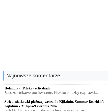
Najnowsze komentarze
Holandia (i Polska) w liczbach
Bardzo ciekawe porównanie. Niektóre liczby naprawd...
Święto siatkówki plażowej wraca do Kijkduin. Summer BeachLife -
Kijkduin - 31 lipca-9 sierpnia 2026
Jeśli ktoś lubi sport i plażę, to lepszego połącze...