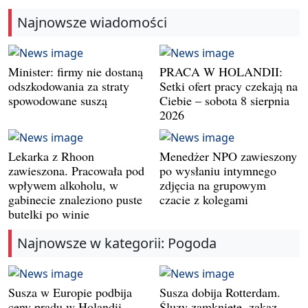
Najnowsze wiadomości
Minister: firmy nie dostaną
PRACA W HOLANDII:
odszkodowania za straty
Setki ofert pracy czekają na
spowodowane suszą
Ciebie – sobota 8 sierpnia
2026
Lekarka z Rhoon
Menedżer NPO zawieszony
zawieszona. Pracowała pod
po wysłaniu intymnego
wpływem alkoholu, w
zdjęcia na grupowym
gabinecie znaleziono puste
czacie z kolegami
butelki po winie
Najnowsze w kategorii: Pogoda
Susza w Europie podbija
Susza dobija Rotterdam.
ceny prądu w Holandii.
Śluzy zamknięte, zakaz