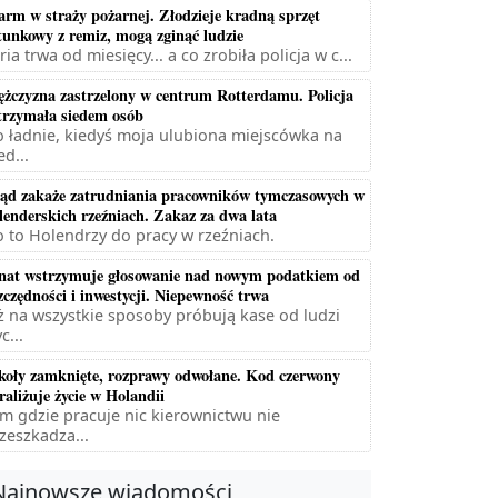
arm w straży pożarnej. Złodzieje kradną sprzęt
tunkowy z remiz, mogą zginąć ludzie
ria trwa od miesięcy... a co zrobiła policja w c...
żczyzna zastrzelony w centrum Rotterdamu. Policja
trzymała siedem osób
 ładnie, kiedyś moja ulubiona miejscówka na
ed...
ąd zakaże zatrudniania pracowników tymczasowych w
lenderskich rzeźniach. Zakaz za dwa lata
 to Holendrzy do pracy w rzeźniach.
nat wstrzymuje głosowanie nad nowym podatkiem od
zczędności i inwestycji. Niepewność trwa
ż na wszystkie sposoby próbują kase od ludzi
c...
koły zamknięte, rozprawy odwołane. Kod czerwony
raliżuje życie w Holandii
m gdzie pracuje nic kierownictwu nie
zeszkadza...
Najnowsze wiadomości