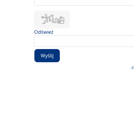
Odśwież
Wyślij
J