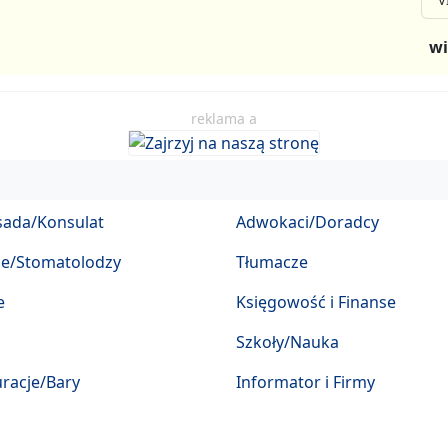
V
wi
reklama a
ada/Konsulat
Adwokaci/Doradcy
ze/Stomatolodzy
Tłumacze
e
Księgowość i Finanse
Szkoły/Nauka
racje/Bary
Informator i Firmy