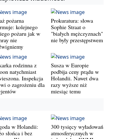
raż pożarna
Prokuratura: słowa
armuje: kolejnego
Sophie Straat o
kiego pożaru jak w
"białych mężczyznach"
nray nie
nie były przestępstwem
źwigniemy
karka rodzinna z
Susza w Europie
oon natychmiast
podbija ceny prądu w
wieszona. Inspekcja
Holandii. Nawet dwa
wi o zagrożeniu dla
razy wyższe niż
cjentów
miesiąc temu
goda w Holandii:
300 tysięcy wyładowań
żo słońca i bez
atmosferycznych w