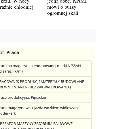
szczu. W nocy
jedną dobę. KNMI
raźnie chłodniej
mówi o burzy
ogromnej skali
at.
Praca
raca na magazynie renomowanej marki NISSAN -
d zaraz! (k/m)
RACOWNIK PRODUKCJI MATERIAŁY BUDOWLANE -
REWNO VIANEN (BEZ ZAKWATEROWANIA)
raca produkcyjna, Pijnacker
raca magazynowa + jazda wozkiem widlowym,
idderkerk
PERATOR MASZYNY ZBIORNIKI PALIWOWE