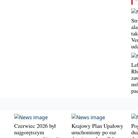
St
al
ta
Ve
ud
Le
Rh
za
mó
pa
Czerwiec 2026 był
Krajowy Plan Upałowy
Po
najgorętszym
uruchomiony po raz
du