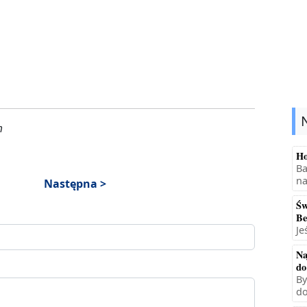
m
Ho
Ba
na
Następna >
Św
Be
Je
Na
do
By
do