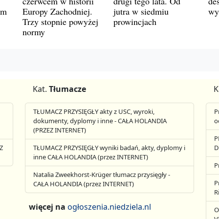
czerwcem w historii
drugi tego lata. Od
de
ym
Europy Zachodniej.
jutra w siedmiu
wy
Trzy stopnie powyżej
prowincjach
normy
Kat.
Tłumacze
K
TŁUMACZ PRZYSIĘGŁY akty z USC, wyroki,
P
dokumenty, dyplomy i inne - CAŁA HOLANDIA
o
(PRZEZ INTERNET)
P
Z
TŁUMACZ PRZYSIĘGŁY wyniki badań, akty, dyplomy i
D
inne CAŁA HOLANDIA (przez INTERNET)
P
Natalia Zweekhorst-Krüger tłumacz przysięgły -
P
CAŁA HOLANDIA (przez INTERNET)
R
więcej na
ogłoszenia.niedziela.nl
O