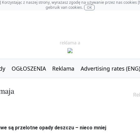
OL] Korzystając z naszej strony, wyrażasz zgodę na używanie przez nas cookie
gebruik van cookies.
OK
reklama a
dy
OGŁOSZENIA
Reklama
Advertising rates (ENG
 maja
Re
iwe są przelotne opady deszczu – nieco mniej