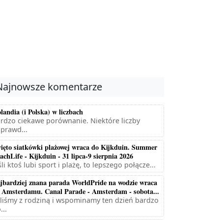
Najnowsze komentarze
landia (i Polska) w liczbach
rdzo ciekawe porównanie. Niektóre liczby
prawd...
ięto siatkówki plażowej wraca do Kijkduin. Summer
achLife - Kijkduin - 31 lipca-9 sierpnia 2026
śli ktoś lubi sport i plażę, to lepszego połącze...
jbardziej znana parada WorldPride na wodzie wraca
 Amsterdamu. Canal Parade - Amsterdam - sobota...
liśmy z rodziną i wspominamy ten dzień bardzo
...