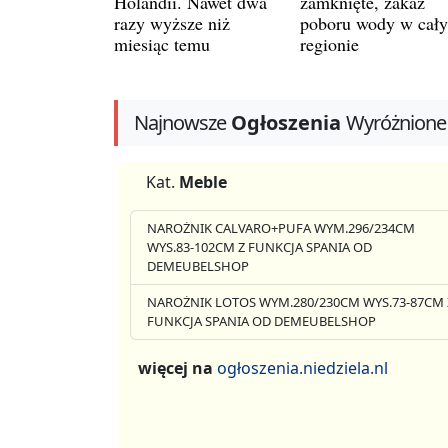
Holandii. Nawet dwa
zamknięte, zakaz
razy wyższe niż
poboru wody w cał
miesiąc temu
regionie
Najnowsze
Ogłoszenia
Wyróżnione
Kat.
Meble
NAROŻNIK CALVARO+PUFA WYM.296/234CM
WYS.83-102CM Z FUNKCJA SPANIA OD
DEMEUBELSHOP
NAROŻNIK LOTOS WYM.280/230CM WYS.73-87CM 
FUNKCJA SPANIA OD DEMEUBELSHOP
więcej na
ogłoszenia.niedziela.nl