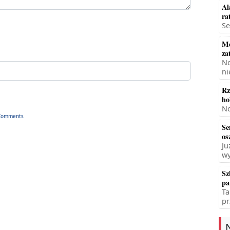
Al
ra
Se
Mę
za
No
ni
Rz
ho
No
Comments
Se
os
Ju
wy
Sz
pa
Ta
pr