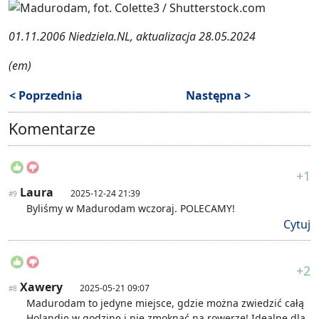
01.11.2006 Niedziela.NL, aktualizacja 28.05.2024
(em)
< Poprzednia
Następna >
Komentarze
+1
Laura
2025-12-24 21:39
#9
Byliśmy w Madurodam wczoraj. POLECAMY!
Cytuj
+2
Xawery
2025-05-21 09:07
#8
Madurodam to jedyne miejsce, gdzie można zwiedzić całą
Holandię w godzinę i nie zmoknąć na rowerze! Idealne dla