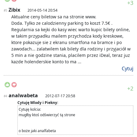
+3
Zibix
2014-05-14 20:54
#5
Aktualne ceny biletow sa na stronie www.
Doda. Tylko ze calodzienny parking to koszt 7.5€ .
Regularnia sa kejki do kasy wiec warto kupic bilety online,
w takim przypadku mailem przychodza kody kreskowe,
ktore pokazuje sie z ekranu smartfona na bramce i po
zawodach... zalatwilem tak bilety dla rodziny i przyjaciół w
5 min a nie godzine stania, placilem przez iDeal, teraz juz
kazde holenderskie konto to ma ...
Cytuj
+2
analwabeta
2012-07-17 20:58
#4
Cytuję Mlody i Piekny:
Cytuję kolcia:
mugłby ktoś odświerzyć tą strone
o boże jaki analfabeta