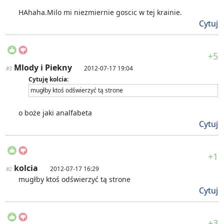
HAhaha.Milo mi niezmiernie goscic w tej krainie.
Cytuj
+5
Mlody i Piekny
2012-07-17 19:04
#3
Cytuję kolcia:
mugłby ktoś odświerzyć tą strone
o boże jaki analfabeta
Cytuj
+1
kolcia
2012-07-17 16:29
#2
mugłby ktoś odświerzyć tą strone
Cytuj
+3