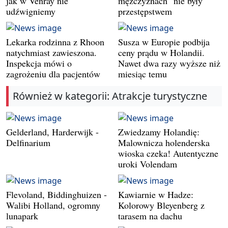
jak w Venray nie
mężczyznach" nie były
udźwigniemy
przestępstwem
Lekarka rodzinna z Rhoon
Susza w Europie podbija
natychmiast zawieszona.
ceny prądu w Holandii.
Inspekcja mówi o
Nawet dwa razy wyższe niż
zagrożeniu dla pacjentów
miesiąc temu
Również w kategorii: Atrakcje turystyczne
Gelderland, Harderwijk -
Zwiedzamy Holandię:
Delfinarium
Malownicza holenderska
wioska czeka! Autentyczne
uroki Volendam
Flevoland, Biddinghuizen -
Kawiarnie w Hadze:
Walibi Holland, ogromny
Kolorowy Bleyenberg z
lunapark
tarasem na dachu