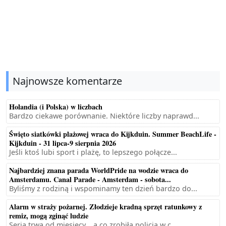
Najnowsze komentarze
Holandia (i Polska) w liczbach
Bardzo ciekawe porównanie. Niektóre liczby naprawd...
Święto siatkówki plażowej wraca do Kijkduin. Summer BeachLife -
Kijkduin - 31 lipca-9 sierpnia 2026
Jeśli ktoś lubi sport i plażę, to lepszego połącze...
Najbardziej znana parada WorldPride na wodzie wraca do
Amsterdamu. Canal Parade - Amsterdam - sobota...
Byliśmy z rodziną i wspominamy ten dzień bardzo do...
Alarm w straży pożarnej. Złodzieje kradną sprzęt ratunkowy z
remiz, mogą zginąć ludzie
Seria trwa od miesięcy... a co zrobiła policja w c...