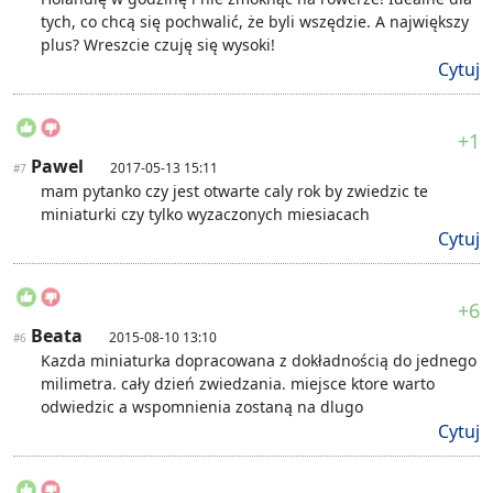
tych, co chcą się pochwalić, że byli wszędzie. A największy
plus? Wreszcie czuję się wysoki!
Cytuj
+1
Pawel
2017-05-13 15:11
#7
mam pytanko czy jest otwarte caly rok by zwiedzic te
miniaturki czy tylko wyzaczonych miesiacach
Cytuj
+6
Beata
2015-08-10 13:10
#6
Kazda miniaturka dopracowana z dokładnością do jednego
milimetra. cały dzień zwiedzania. miejsce ktore warto
odwiedzic a wspomnienia zostaną na dlugo
Cytuj