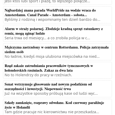
Jeśli ktoś lubi sport i plażę, to lepszego połącze...
Najbardziej znana parada WorldPride na wodzie wraca do
Amsterdamu. Canal Parade - Amsterdam - sobota...
Byliśmy z rodziną i wspominamy ten dzień bardzo do...
Alarm w straży pożarnej. Złodzieje kradną sprzęt ratunkowy z
remiz, mogą zginąć ludzie
Seria trwa od miesięcy... a co zrobiła policja w c...
Mężczyzna zastrzelony w centrum Rotterdamu. Policja zatrzymała
siedem osób
No ładnie, kiedyś moja ulubiona miejscówka na nied...
Rząd zakaże zatrudniania pracowników tymczasowych w
holenderskich rzeźniach. Zakaz za dwa lata
No to Holendrzy do pracy w rzeźniach.
Senat wstrzymuje głosowanie nad nowym podatkiem od
oszczędności i inwestycji. Niepewność trwa
Już na wszystkie sposoby próbują kase od ludzi wyc...
Szkoły zamknięte, rozprawy odwołane. Kod czerwony paraliżuje
życie w Holandii
Tam gdzie pracuje nic kierownictwu nie przeszkadza...