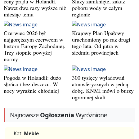
ceny prądu w Holandii.
Śluzy zamknięte, zakaz
Nawet dwa razy wyższe niż
poboru wody w całym
miesiąc temu
regionie
Czerwiec 2026 był
Krajowy Plan Upałowy
najgorętszym czerwcem w
uruchomiony po raz drugi
historii Europy Zachodniej.
tego lata. Od jutra w
Trzy stopnie powyżej
siedmiu prowincjach
normy
Pogoda w Holandii: dużo
300 tysięcy wyładowań
słońca i bez deszczu. W
atmosferycznych w jedną
nocy wyraźnie chłodniej
dobę. KNMI mówi o burzy
ogromnej skali
Najnowsze
Ogłoszenia
Wyróżnione
Kat.
Meble