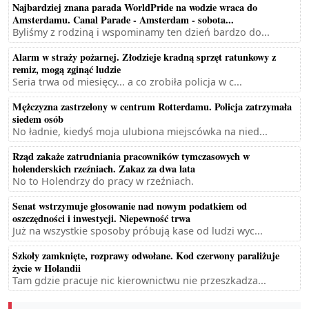
Najbardziej znana parada WorldPride na wodzie wraca do
Amsterdamu. Canal Parade - Amsterdam - sobota...
Byliśmy z rodziną i wspominamy ten dzień bardzo do...
Alarm w straży pożarnej. Złodzieje kradną sprzęt ratunkowy z
remiz, mogą zginąć ludzie
Seria trwa od miesięcy... a co zrobiła policja w c...
Mężczyzna zastrzelony w centrum Rotterdamu. Policja zatrzymała
siedem osób
No ładnie, kiedyś moja ulubiona miejscówka na nied...
Rząd zakaże zatrudniania pracowników tymczasowych w
holenderskich rzeźniach. Zakaz za dwa lata
No to Holendrzy do pracy w rzeźniach.
Senat wstrzymuje głosowanie nad nowym podatkiem od
oszczędności i inwestycji. Niepewność trwa
Już na wszystkie sposoby próbują kase od ludzi wyc...
Szkoły zamknięte, rozprawy odwołane. Kod czerwony paraliżuje
życie w Holandii
Tam gdzie pracuje nic kierownictwu nie przeszkadza...