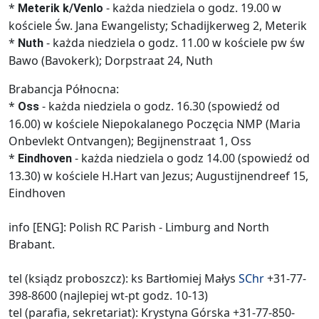
*
- każda niedziela o godz. 19.00 w
Meterik k/Venlo
kościele Św. Jana Ewangelisty; Schadijkerweg 2, Meterik
*
- każda niedziela o godz. 11.00 w kościele pw św
Nuth
Bawo (Bavokerk); Dorpstraat 24, Nuth
Brabancja Północna:
*
- każda niedziela o godz. 16.30 (spowiedź od
Oss
16.00) w kościele Niepokalanego Poczęcia NMP (Maria
Onbevlekt Ontvangen); Begijnenstraat 1, Oss
*
- każda niedziela o godz 14.00 (spowiedź od
Eindhoven
13.30) w kościele H.Hart van Jezus; Augustijnendreef 15,
Eindhoven
info [ENG]: Polish RC Parish - Limburg and North
Brabant.
tel (ksiądz proboszcz): ks Bartłomiej Małys
SChr
+31-77-
398-8600 (najlepiej wt-pt godz. 10-13)
tel (parafia, sekretariat): Krystyna Górska +31-77-850-