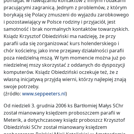
pomagać w nawiązaniu kontaktów z innymi rodakami
pracującymi zagranicą. Jednym z problemów, z którym
borykają się Polacy zmuszeni do wyjazdu zarobkowego
i pozostawiający w Polsce rodziny i przyjaciół, jest
samotność i brak normalnych kontaktów towarzyskich.
Ksiądz Krzysztof Obiedziński ma nadzieję, że przy
parafii uda się zorganizować kurs holenderskiego i
chór kościelny, jako inne przejawy działalności parafii
poza niedzielną mszą. W tym momencie można już po
niedzielnej mszy skorzystać z oddanych do dyspozycji
komputerów. Ksiądz Obiedziński oczekuje też, że z
własną inicjatywą przyjdą wierni, którzy najlepiej znają
swoje potrzeby.
(źródło:
www.seppeeters.nl
)
Od niedzieli 3. grudnia 2006 ks Bartłomiej Małys SChr
został mianowany księdzem proboszczem parafii w
Meterik, a dotychczasowy ksiądz proboszcz Krzysztof
Obiedziński SChr został mianowany księdzem