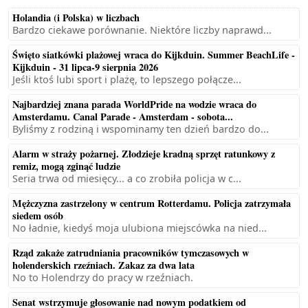
Holandia (i Polska) w liczbach
Bardzo ciekawe porównanie. Niektóre liczby naprawd...
Święto siatkówki plażowej wraca do Kijkduin. Summer BeachLife -
Kijkduin - 31 lipca-9 sierpnia 2026
Jeśli ktoś lubi sport i plażę, to lepszego połącze...
Najbardziej znana parada WorldPride na wodzie wraca do
Amsterdamu. Canal Parade - Amsterdam - sobota...
Byliśmy z rodziną i wspominamy ten dzień bardzo do...
Alarm w straży pożarnej. Złodzieje kradną sprzęt ratunkowy z
remiz, mogą zginąć ludzie
Seria trwa od miesięcy... a co zrobiła policja w c...
Mężczyzna zastrzelony w centrum Rotterdamu. Policja zatrzymała
siedem osób
No ładnie, kiedyś moja ulubiona miejscówka na nied...
Rząd zakaże zatrudniania pracowników tymczasowych w
holenderskich rzeźniach. Zakaz za dwa lata
No to Holendrzy do pracy w rzeźniach.
Senat wstrzymuje głosowanie nad nowym podatkiem od