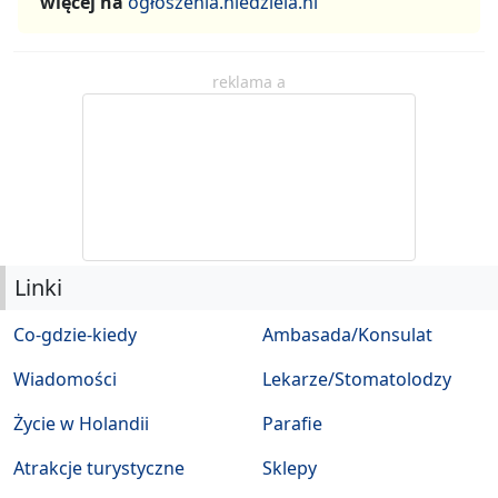
więcej na
ogłoszenia.niedziela.nl
reklama a
Linki
Co-gdzie-kiedy
Ambasada/Konsulat
Wiadomości
Lekarze/Stomatolodzy
Życie w Holandii
Parafie
Atrakcje turystyczne
Sklepy