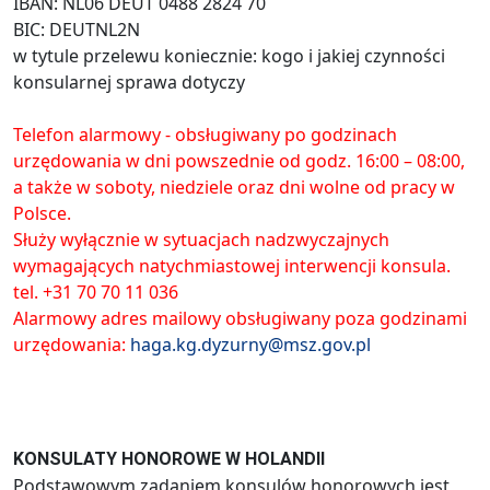
IBAN: NL06 DEUT 0488 2824 70
BIC: DEUTNL2N
w tytule przelewu koniecznie: kogo i jakiej czynności
konsularnej sprawa dotyczy
Telefon alarmowy - obsługiwany po godzinach
urzędowania w dni powszednie od godz. 16:00 – 08:00,
a także w soboty, niedziele oraz dni wolne od pracy w
Polsce.
Służy wyłącznie w sytuacjach nadzwyczajnych
wymagających natychmiastowej interwencji konsula.
tel. +31 70 70 11 036
Alarmowy adres mailowy obsługiwany poza godzinami
urzędowania:
haga.kg.dyzurny@msz.gov.pl
KONSULATY HONOROWE W HOLANDII
Podstawowym zadaniem konsulów honorowych jest