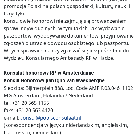
promocja Polski na polach gospodarki, kultury, nauki i
turystyki.
Konsulowie honorowi nie zajmują się prowadzeniem
spraw indywidualnych, w tym takich, jak wydawanie
paszportów, wydobywanie dokumentów, przyjmowanie
zgłoszeń o utracie dowodu osobistego lub paszportu.
W tych sprawach należy zgłaszać się bezpośrednio do
Wydziału Konsularnego Ambasady RP w Hadze.
Konsulat honorowy RP w Amsterdamie
Konsul Honorowy pan Igno van Waesberghe
Siedziba: Bijlmerplein 888, Loc. Code AMP F.03.046, 1102
MG Amsterdam, Holandia / Nederland
tel. +31 20 565 1155
faks: +31 20 563 4120
e-mail:
consul@poolsconsulaat.nl
(korespondencja w języku niderlandzkim, angielskim,
francuskim, niemieckim)