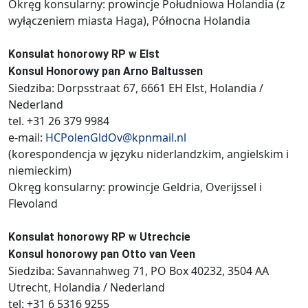
Okręg konsularny: prowincje Południowa Holandia (z
wyłączeniem miasta Haga), Północna Holandia
Konsulat honorowy RP w Elst
Konsul Honorowy pan Arno Baltussen
Siedziba: Dorpsstraat 67, 6661 EH Elst, Holandia /
Nederland
tel. +31 26 379 9984
e-mail:
HCPolenGldOv@kpnmail.nl
(korespondencja w języku niderlandzkim, angielskim i
niemieckim)
Okręg konsularny: prowincje Geldria, Overijssel i
Flevoland
Konsulat honorowy RP w Utrechcie
Konsul honorowy pan Otto van Veen
Siedziba: Savannahweg 71, PO Box 40232, 3504 AA
Utrecht, Holandia / Nederland
tel: +31 6 5316 9255