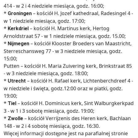
414 - w 2 i 4 niedziele miesiąca, godz. 16:00;
*
– kościół H. Jozef kathedraal, Radesingel 4 -
Groningen
w 1 niedziele miesiąca, godz. 17:00;
*
– kościół H. Martinus kerk, Hertog
Kerkdriel
Arnoldstraat 57 - w 1 niedziele miesiąca, godz. 15.00;
*
– kościół Klooster Broeders van Maastricht,
Nijmegen
Sterreschansweg 77 - w 3 niedziele miesiąca, godz.
15:00;
Putten – kościół H. Maria Zuivering kerk, Brinkstraat 85
- w 3 niedziele miesiąca, godz. 18:00;
*
– kościół H. Rafael kerk, Lichtenberchdreef 4 -
Utrecht
w niedziele i święta, godz.12:00 oraz w piatki, godz.
19:00;
*
– kościół H. Dominicus kerk, Sint Walburgkerkpad
Tiel
3 - w 1 i 3 sobotę miesiąca, godz. 19:00;
*
– kościół Verrijzenis des Heren kerk, Bachlaan
Zwolle
148 - w 2 i 4 sobotę miesiąca, godz. 16:30.
Więcej informacji dostępne jest na parafialnej stronie