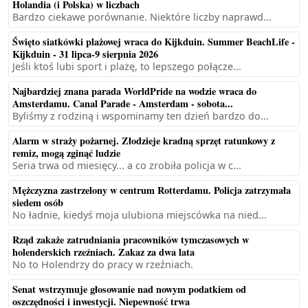
Holandia (i Polska) w liczbach
Bardzo ciekawe porównanie. Niektóre liczby naprawd...
Święto siatkówki plażowej wraca do Kijkduin. Summer BeachLife -
Kijkduin - 31 lipca-9 sierpnia 2026
Jeśli ktoś lubi sport i plażę, to lepszego połącze...
Najbardziej znana parada WorldPride na wodzie wraca do
Amsterdamu. Canal Parade - Amsterdam - sobota...
Byliśmy z rodziną i wspominamy ten dzień bardzo do...
Alarm w straży pożarnej. Złodzieje kradną sprzęt ratunkowy z
remiz, mogą zginąć ludzie
Seria trwa od miesięcy... a co zrobiła policja w c...
Mężczyzna zastrzelony w centrum Rotterdamu. Policja zatrzymała
siedem osób
No ładnie, kiedyś moja ulubiona miejscówka na nied...
Rząd zakaże zatrudniania pracowników tymczasowych w
holenderskich rzeźniach. Zakaz za dwa lata
No to Holendrzy do pracy w rzeźniach.
Senat wstrzymuje głosowanie nad nowym podatkiem od
oszczędności i inwestycji. Niepewność trwa