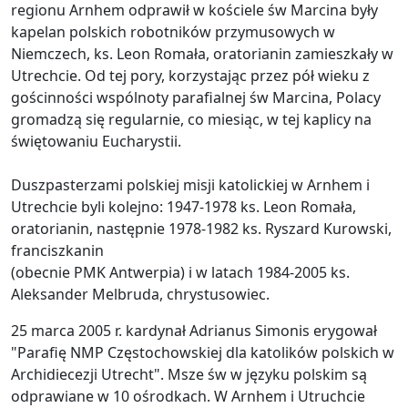
regionu Arnhem odprawił w kościele św Marcina były
kapelan polskich robotników przymusowych w
Niemczech, ks. Leon Romała, oratorianin zamieszkały w
Utrechcie. Od tej pory, korzystając przez pół wieku z
gościnności wspólnoty parafialnej św Marcina, Polacy
gromadzą się regularnie, co miesiąc, w tej kaplicy na
świętowaniu Eucharystii.
Duszpasterzami polskiej misji katolickiej w Arnhem i
Utrechcie byli kolejno: 1947-1978 ks. Leon Romała,
oratorianin, następnie 1978-1982 ks. Ryszard Kurowski,
franciszkanin
(obecnie PMK Antwerpia) i w latach 1984-2005 ks.
Aleksander Melbruda, chrystusowiec.
25 marca 2005 r. kardynał Adrianus Simonis erygował
"Parafię NMP Częstochowskiej dla katolików polskich w
Archidiecezji Utrecht". Msze św w języku polskim są
odprawiane w 10 ośrodkach. W Arnhem i Utruchcie