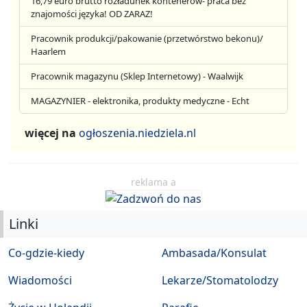
16,79 euro brutto rozładunek kontenerów- praca bez
znajomości języka! OD ZARAZ!
Pracownik produkcji/pakowanie (przetwórstwo bekonu)/
Haarlem
Pracownik magazynu (Sklep Internetowy) - Waalwijk
MAGAZYNIER - elektronika, produkty medyczne - Echt
więcej na
ogłoszenia.niedziela.nl
reklama a
Linki
Co-gdzie-kiedy
Ambasada/Konsulat
Wiadomości
Lekarze/Stomatolodzy