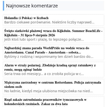
Najnowsze komentarze
Holandia (i Polska) w liczbach
Bardzo ciekawe porównanie. Niektóre liczby naprawd...
Święto siatkówki plażowej wraca do Kijkduin. Summer BeachLife -
Kijkduin - 31 lipca-9 sierpnia 2026
Jeśli ktoś lubi sport i plażę, to lepszego połącze...
Najbardziej znana parada WorldPride na wodzie wraca do
Amsterdamu. Canal Parade - Amsterdam - sobota...
Byliśmy z rodziną i wspominamy ten dzień bardzo do...
Alarm w straży pożarnej. Złodzieje kradną sprzęt ratunkowy z
remiz, mogą zginąć ludzie
Seria trwa od miesięcy... a co zrobiła policja w c...
Mężczyzna zastrzelony w centrum Rotterdamu. Policja zatrzymała
siedem osób
No ładnie, kiedyś moja ulubiona miejscówka na nied...
Rząd zakaże zatrudniania pracowników tymczasowych w
holenderskich rzeźniach. Zakaz za dwa lata