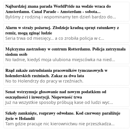
Najbardziej znana parada WorldPride na wodzie wraca do
Amsterdamu. Canal Parade - Amsterdam - sobota...
Byliśmy z rodziną i wspominamy ten dzień bardzo do...
Alarm w straży pożarnej. Złodzieje kradną sprzęt ratunkowy z
remiz, mogą zginąć ludzie
Seria trwa od miesięcy... a co zrobiła policja w c...
Mężczyzna zastrzelony w centrum Rotterdamu. Policja zatrzymała
siedem osób
No ładnie, kiedyś moja ulubiona miejscówka na nied...
Rząd zakaże zatrudniania pracowników tymczasowych w
holenderskich rzeźniach. Zakaz za dwa lata
No to Holendrzy do pracy w rzeźniach.
Senat wstrzymuje głosowanie nad nowym podatkiem od
oszczędności i inwestycji. Niepewność trwa
Już na wszystkie sposoby próbują kase od ludzi wyc...
Szkoły zamknięte, rozprawy odwołane. Kod czerwony paraliżuje
życie w Holandii
Tam gdzie pracuje nic kierownictwu nie przeszkadza...