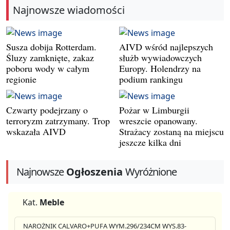
Najnowsze wiadomości
Susza dobija Rotterdam.
AIVD wśród najlepszych
Śluzy zamknięte, zakaz
służb wywiadowczych
poboru wody w całym
Europy. Holendrzy na
regionie
podium rankingu
Czwarty podejrzany o
Pożar w Limburgii
terroryzm zatrzymany. Trop
wreszcie opanowany.
wskazała AIVD
Strażacy zostaną na miejscu
jeszcze kilka dni
Najnowsze
Ogłoszenia
Wyróżnione
Kat.
Meble
NAROŻNIK CALVARO+PUFA WYM.296/234CM WYS.83-