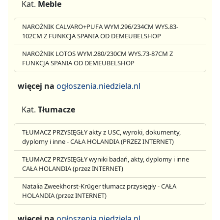
Kat.
Meble
NAROŻNIK CALVARO+PUFA WYM.296/234CM WYS.83-
102CM Z FUNKCJA SPANIA OD DEMEUBELSHOP
NAROŻNIK LOTOS WYM.280/230CM WYS.73-87CM Z
FUNKCJA SPANIA OD DEMEUBELSHOP
więcej na
ogłoszenia.niedziela.nl
Kat.
Tłumacze
TŁUMACZ PRZYSIĘGŁY akty z USC, wyroki, dokumenty,
dyplomy i inne - CAŁA HOLANDIA (PRZEZ INTERNET)
TŁUMACZ PRZYSIĘGŁY wyniki badań, akty, dyplomy i inne
CAŁA HOLANDIA (przez INTERNET)
Natalia Zweekhorst-Krüger tłumacz przysięgły - CAŁA
HOLANDIA (przez INTERNET)
więcej na
ogłoszenia.niedziela.nl