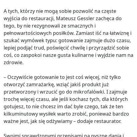
A tych, którzy nie mogą sobie pozwolić na częste
wyjścia do restauracji, Mateusz Gessler zachęca do
tego, by nie rezygnowali ze smacznych i
pełnowartościowych posiłków. Zamiast iść na łatwiznę i
szukać wymówek typu: gotowanie zajmuje dużo czasu,
lepiej podjąć trud, poświęcić chwilę i przyrządzić sobie
coś, co zaspokoi nasze gusta kulinarne i wyjdzie nam na
zdrowie.
– Oczywiście gotowanie to jest coś więcej, niż tylko
otworzyć zamrażarkę, wziąć jakiś produkt już
przetworzony i wrzucić go do mikrofalówki. I zajmuje
trochę więcej czasu, ale jeśli kochasz tych, dla których
gotujesz, to nie chcesz im dać byle czego, tak że ten
kilkuminutowy wysiłek warto zrobić, ponieważ bardzo
ważne jest, jak się odżywiamy – dodaje restaurator.
Swoimi sprawdzonymi przepisami na pyszne dania i