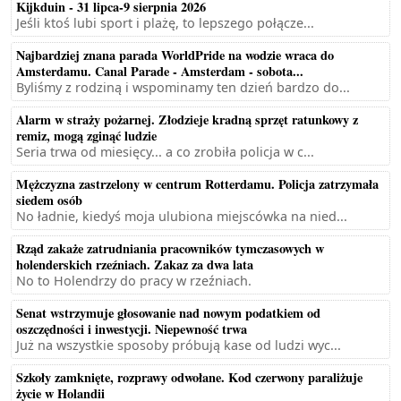
Kijkduin - 31 lipca-9 sierpnia 2026
Jeśli ktoś lubi sport i plażę, to lepszego połącze...
Najbardziej znana parada WorldPride na wodzie wraca do
Amsterdamu. Canal Parade - Amsterdam - sobota...
Byliśmy z rodziną i wspominamy ten dzień bardzo do...
Alarm w straży pożarnej. Złodzieje kradną sprzęt ratunkowy z
remiz, mogą zginąć ludzie
Seria trwa od miesięcy... a co zrobiła policja w c...
Mężczyzna zastrzelony w centrum Rotterdamu. Policja zatrzymała
siedem osób
No ładnie, kiedyś moja ulubiona miejscówka na nied...
Rząd zakaże zatrudniania pracowników tymczasowych w
holenderskich rzeźniach. Zakaz za dwa lata
No to Holendrzy do pracy w rzeźniach.
Senat wstrzymuje głosowanie nad nowym podatkiem od
oszczędności i inwestycji. Niepewność trwa
Już na wszystkie sposoby próbują kase od ludzi wyc...
Szkoły zamknięte, rozprawy odwołane. Kod czerwony paraliżuje
życie w Holandii