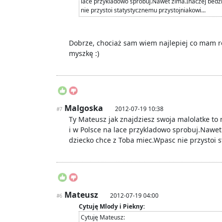
lace przykladowo sprobuj.Nawet zima.Inaczej bedzi
nie przystoi statystycznemu przystojniakowi...
Dobrze, chociaż sam wiem najlepiej co mam r
myszkę :)
Malgoska
2012-07-19 10:38
#7
Ty Mateusz jak znajdziesz swoja malolatke to n
i w Polsce na lace przykladowo sprobuj.Nawet 
dziecko chce z Toba miec.Wpasc nie przystoi s
Mateusz
2012-07-19 04:00
#6
Cytuję Mlody i Piekny:
Cytuję Mateusz: