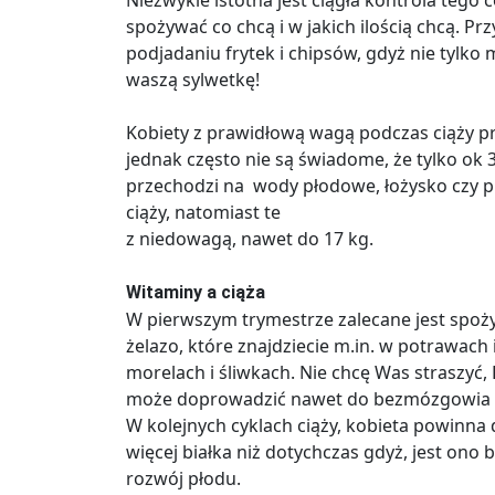
Niezwykle istotna jest ciągła kontrola tego 
spożywać co chcą i w jakich ilością chcą. 
podjadaniu frytek i chipsów, gdyż nie tylko 
waszą sylwetkę!
Kobiety z prawidłową wagą podczas ciąży p
jednak często nie są świadome, że tylko ok 
przechodzi na wody płodowe, łożysko czy pi
ciąży, natomiast te
z niedowagą, nawet do 17 kg.
Witaminy a ciąża
W pierwszym trymestrze zalecane jest spoż
żelazo, które znajdziecie m.in. w potrawach
morelach i śliwkach. Nie chcę Was straszyć
może doprowadzić nawet do bezmózgowia i
W kolejnych cyklach ciąży, kobieta powinn
więcej białka niż dotychczas gdyż, jest on
rozwój płodu.