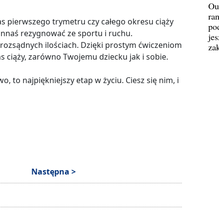
Ou
ran
zas pierwszego trymetru czy całego okresu ciąży
pod
innaś rezygnować ze sportu i ruchu.
jes
 rozsądnych ilościach. Dzięki prostym ćwiczeniom
za
as ciąży, zarówno Twojemu dziecku jak i sobie.
o, to najpiękniejszy etap w życiu. Ciesz się nim, i
Następna >