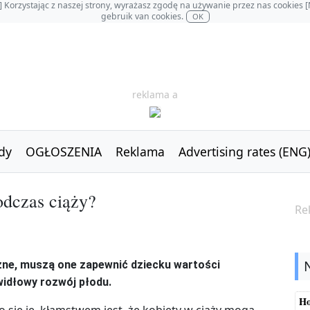
OL] Korzystając z naszej strony, wyrażasz zgodę na używanie przez nas cookie
gebruik van cookies.
OK
reklama a
dy
OGŁOSZENIA
Reklama
Advertising rates (ENG
dczas ciąży?
Re
żne, muszą one zapewnić dziecku wartości
widłowy rozwój płodu.
Ho