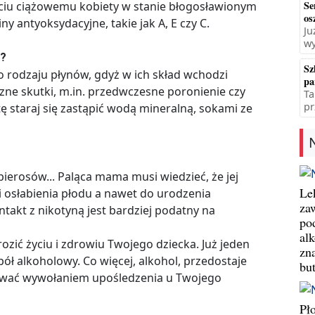
Se
ciu ciążowemu kobiety w stanie błogosławionym
os
 antyoksydacyjne, takie jak A, E czy C.
Ju
wy
y?
Sz
 rodzaju płynów, gdyż w ich skład wchodzi
pa
zne skutki, m.in. przedwczesne poronienie czy
Ta
pr
ę staraj się zastąpić wodą mineralną, sokami ze
erosów... Paląca mama musi wiedzieć, że jej
Le
 osłabienia płodu a nawet do urodzenia
za
akt z nikotyną jest bardziej podatny na
po
al
ozić życiu i zdrowiu Twojego dziecka. Już jeden
zn
ł alkoholowy. Co więcej, alkohol, przedostaje
bu
kować wywołaniem upośledzenia u Twojego
Pł