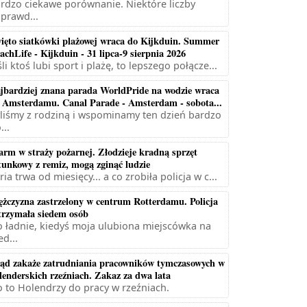
rdzo ciekawe porównanie. Niektóre liczby
prawd...
ięto siatkówki plażowej wraca do Kijkduin. Summer
achLife - Kijkduin - 31 lipca-9 sierpnia 2026
śli ktoś lubi sport i plażę, to lepszego połącze...
jbardziej znana parada WorldPride na wodzie wraca
 Amsterdamu. Canal Parade - Amsterdam - sobota...
liśmy z rodziną i wspominamy ten dzień bardzo
...
arm w straży pożarnej. Złodzieje kradną sprzęt
tunkowy z remiz, mogą zginąć ludzie
ria trwa od miesięcy... a co zrobiła policja w c...
żczyzna zastrzelony w centrum Rotterdamu. Policja
trzymała siedem osób
 ładnie, kiedyś moja ulubiona miejscówka na
ed...
ąd zakaże zatrudniania pracowników tymczasowych w
lenderskich rzeźniach. Zakaz za dwa lata
 to Holendrzy do pracy w rzeźniach.