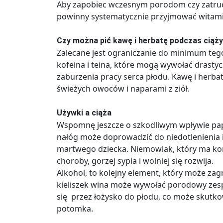
Aby zapobiec wczesnym porodom czy zatru
powinny systematycznie przyjmować witaminy
Czy można pić kawę i herbatę podczas ciąż
Zalecane jest ograniczanie do minimum tego
kofeina i teina, które mogą wywołać drastyc
zaburzenia pracy serca płodu. Kawę i herbat
świeżych owoców i naparami z ziół.
Używki a ciąża
Wspomnę jeszcze o szkodliwym wpływie papi
nałóg może doprowadzić do niedotlenienia i
martwego dziecka. Niemowlak, który ma kont
choroby, gorzej sypia i wolniej się rozwija.
Alkohol, to kolejny element, który może zagr
kieliszek wina może wywołać porodowy zespó
się przez łożysko do płodu, co może skut
potomka.