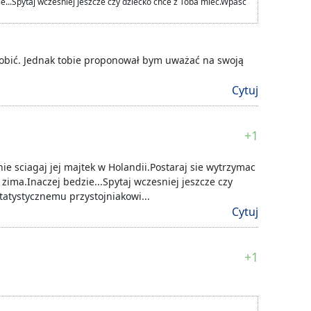
e...Spytaj wczesniej jeszcze czy dziecko chce z Toba miec.Wpasc
obić. Jednak tobie proponował bym uważać na swoją
Cytuj
+1
ie sciagaj jej majtek w Holandii.Postaraj sie wytrzymac
zima.Inaczej bedzie...Spytaj wczesniej jeszcze czy
tatystycznemu przystojniakowi...
Cytuj
+1