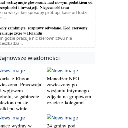
nat wstrzymuje głosowanie nad nowym podatkiem od
zczędności i inwestycji. Niepewność trwa
ż na wszystkie sposoby próbują kase od ludzi
c...
koły zamknięte, rozprawy odwołane. Kod czerwony
raliżuje życie w Holandii
m gdzie pracuje nic kierownictwu nie
zeszkadza...
Najnowsze wiadomości
karka z Rhoon
Menedżer NPO
wieszona. Pracowała
zawieszony po
d wpływem
wysłaniu intymnego
koholu, w gabinecie
zdjęcia na grupowym
aleziono puste
czacie z kolegami
telki po winie
onące wydmy w
24 gminy pod