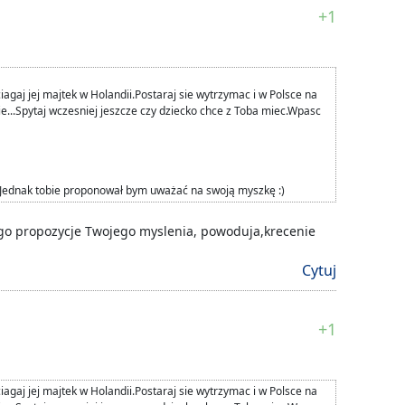
+1
iagaj jej majtek w Holandii.Postaraj sie wytrzymac i w Polsce na
e...Spytaj wczesniej jeszcze czy dziecko chce z Toba miec.Wpasc
 Jednak tobie proponował bym uważać na swoją myszkę :)
go propozycje Twojego myslenia, powoduja,krecenie
Cytuj
+1
iagaj jej majtek w Holandii.Postaraj sie wytrzymac i w Polsce na