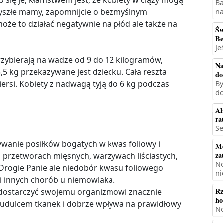
co się je, kłamstwem jest, że kobiety w ciąży mogą
Ba
Przyszłe mamy, zapomnijcie o bezmyślnym
na
może to działać negatywnie na płód ale także na
Św
Be
Je
rzybierają na wadze od 9 do 12 kilogramów,
Na
3,5 kg przekazywane jest dziecku. Cała reszta
do
ersi. Kobiety z nadwagą tyją do 6 kg podczas
By
do
Al
ra
Se
ywanie posiłków bogatych w kwas foliowy i
Mę
za
 i przetworach mięsnych, warzywach liściastych,
No
, Drogie Panie ale niedobór kwasu foliowego
ni
 innych chorób u niemowlaka.
Rz
a dostarczyć swojemu organizmowi znacznie
ho
o budulcem tkanek i dobrze wpływa na prawidłowy
No