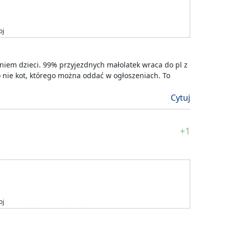
oj
eniem dzieci. 99% przyjezdnych małolatek wraca do pl z
to nie kot, którego można oddać w ogłoszeniach. To
Cytuj
+1
oj