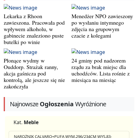
Lekarka z Rhoon
Menedżer NPO zawieszony
zawieszona. Pracowała pod
po wysłaniu intymnego
wpływem alkoholu, w
zdjęcia na grupowym
gabinecie znaleziono puste
czacie z kolegami
butelki po winie
Płonące wydmy w
24 gminy pod nadzorem
Ouddorp. Strażak ranny,
rządu za brak miejsc dla
akcja gaśnicza pod
uchodźców. Lista rośnie z
kontrolą, ale jeszcze się nie
miesiąca na miesiąc
zakończyła
Najnowsze
Ogłoszenia
Wyróżnione
Kat.
Meble
NAROŻNIK CALVARO+PUFA WYM.296/234CM WYS.83-