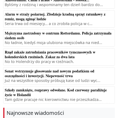
Byliśmy z rodziną i wspominamy ten dzień bardzo do...
Alarm w straży pożarnej. Złodzieje kradną sprzęt ratunkowy z
remiz, mogą zginąć ludzie
Seria trwa od miesięcy... a co zrobiła policja w c...
Mężczyzna zastrzelony w centrum Rotterdamu. Policja zatrzymała
siedem osób
No ładnie, kiedyś moja ulubiona miejscówka na nied...
Rząd zakaże zatrudniania pracowników tymczasowych w
holenderskich rzeźniach. Zakaz za dwa lata
No to Holendrzy do pracy w rzeźniach.
Senat wstrzymuje głosowanie nad nowym podatkiem od
oszczędności i inwestycji. Niepewność trwa
Już na wszystkie sposoby próbują kase od ludzi wyc...
Szkoły zamknięte, rozprawy odwołane. Kod czerwony paraliżuje
życie w Holandii
Tam gdzie pracuje nic kierownictwu nie przeszkadza...
Najnowsze wiadomości