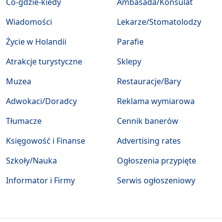
Co-gdzie-kiedy
Ambasada/Konsulat
Wiadomości
Lekarze/Stomatolodzy
Życie w Holandii
Parafie
Atrakcje turystyczne
Sklepy
Muzea
Restauracje/Bary
Adwokaci/Doradcy
Reklama wymiarowa
Tłumacze
Cennik banerów
Księgowość i Finanse
Advertising rates
Szkoły/Nauka
Ogłoszenia przypięte
Informator i Firmy
Serwis ogłoszeniowy