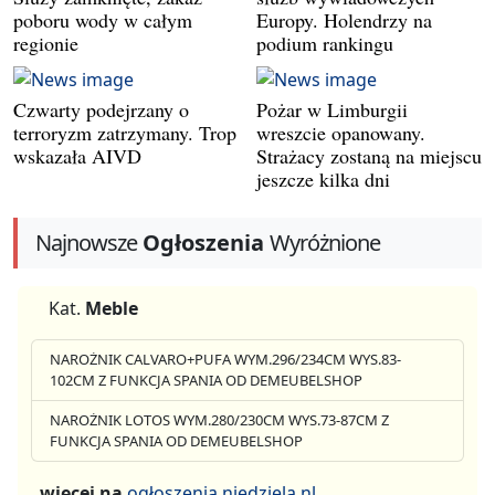
poboru wody w całym
Europy. Holendrzy na
regionie
podium rankingu
Czwarty podejrzany o
Pożar w Limburgii
terroryzm zatrzymany. Trop
wreszcie opanowany.
wskazała AIVD
Strażacy zostaną na miejscu
jeszcze kilka dni
Najnowsze
Ogłoszenia
Wyróżnione
Kat.
Meble
NAROŻNIK CALVARO+PUFA WYM.296/234CM WYS.83-
102CM Z FUNKCJA SPANIA OD DEMEUBELSHOP
NAROŻNIK LOTOS WYM.280/230CM WYS.73-87CM Z
FUNKCJA SPANIA OD DEMEUBELSHOP
więcej na
ogłoszenia.niedziela.nl