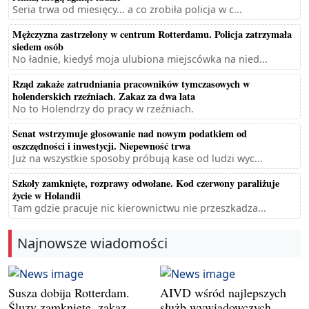
Seria trwa od miesięcy... a co zrobiła policja w c...
Mężczyzna zastrzelony w centrum Rotterdamu. Policja zatrzymała
siedem osób
No ładnie, kiedyś moja ulubiona miejscówka na nied...
Rząd zakaże zatrudniania pracowników tymczasowych w
holenderskich rzeźniach. Zakaz za dwa lata
No to Holendrzy do pracy w rzeźniach.
Senat wstrzymuje głosowanie nad nowym podatkiem od
oszczędności i inwestycji. Niepewność trwa
Już na wszystkie sposoby próbują kase od ludzi wyc...
Szkoły zamknięte, rozprawy odwołane. Kod czerwony paraliżuje
życie w Holandii
Tam gdzie pracuje nic kierownictwu nie przeszkadza...
Najnowsze wiadomości
Susza dobija Rotterdam.
AIVD wśród najlepszych
Śluzy zamknięte, zakaz
służb wywiadowczych