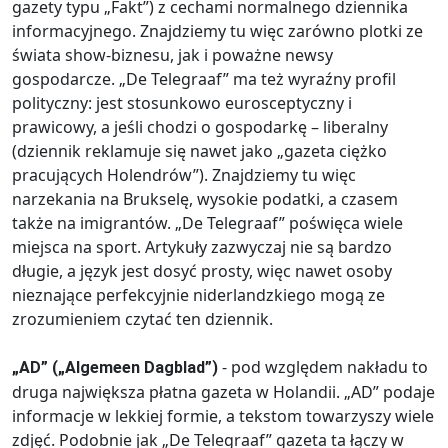
gazety typu „Fakt”) z cechami normalnego dziennika
informacyjnego. Znajdziemy tu więc zarówno plotki ze
świata show-biznesu, jak i poważne newsy
gospodarcze. „De Telegraaf” ma też wyraźny profil
polityczny: jest stosunkowo eurosceptyczny i
prawicowy, a jeśli chodzi o gospodarkę – liberalny
(dziennik reklamuje się nawet jako „gazeta ciężko
pracujących Holendrów”). Znajdziemy tu więc
narzekania na Brukselę, wysokie podatki, a czasem
także na imigrantów. „De Telegraaf” poświęca wiele
miejsca na sport. Artykuły zazwyczaj nie są bardzo
długie, a język jest dosyć prosty, więc nawet osoby
nieznające perfekcyjnie niderlandzkiego mogą ze
zrozumieniem czytać ten dziennik.
- pod względem nakładu to
„AD” („Algemeen Dagblad”)
druga największa płatna gazeta w Holandii. „AD” podaje
informacje w lekkiej formie, a tekstom towarzyszy wiele
zdjęć. Podobnie jak „De Telegraaf” gazeta ta łączy w