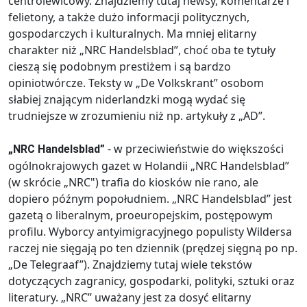
centrolewicowy. Znajdziemy tutaj newsy, komentarze i
felietony, a także dużo informacji politycznych,
gospodarczych i kulturalnych. Ma mniej elitarny
charakter niż „NRC Handelsblad”, choć oba te tytuły
cieszą się podobnym prestiżem i są bardzo
opiniotwórcze. Teksty w „De Volkskrant” osobom
słabiej znającym niderlandzki mogą wydać się
trudniejsze w zrozumieniu niż np. artykuły z „AD”.
- w przeciwieństwie do większości
„NRC Handelsblad”
ogólnokrajowych gazet w Holandii „NRC Handelsblad”
(w skrócie „NRC") trafia do kiosków nie rano, ale
dopiero późnym popołudniem. „NRC Handelsblad” jest
gazetą o liberalnym, proeuropejskim, postępowym
profilu. Wyborcy antyimigracyjnego populisty Wildersa
raczej nie sięgają po ten dziennik (prędzej sięgną po np.
„De Telegraaf”). Znajdziemy tutaj wiele tekstów
dotyczących zagranicy, gospodarki, polityki, sztuki oraz
literatury. „NRC” uważany jest za dosyć elitarny