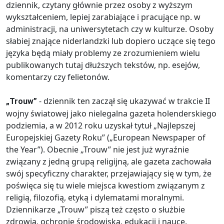
dziennik, czytany głównie przez osoby z wyższym
wykształceniem, lepiej zarabiające i pracujące np. w
administracji, na uniwersytetach czy w kulturze. Osoby
słabiej znające niderlandzki lub dopiero uczące się tego
języka będą miały problemy ze zrozumieniem wielu
publikowanych tutaj dłuższych tekstów, np. esejów,
komentarzy czy felietonów.
- dziennik ten zaczął się ukazywać w trakcie II
„Trouw”
wojny światowej jako nielegalna gazeta holenderskiego
podziemia, a w 2012 roku uzyskał tytuł „Najlepszej
Europejskiej Gazety Roku” („European Newspaper of
the Year”). Obecnie „Trouw” nie jest już wyraźnie
związany z jedną grupą religijną, ale gazeta zachowała
swój specyficzny charakter, przejawiający się w tym, że
poświęca się tu wiele miejsca kwestiom związanym z
religią, filozofią, etyką i dylematami moralnymi.
Dziennikarze „Trouw” piszą też często o służbie
zdrowia, ochronie środowiska, edukacji i nauce.