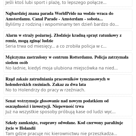
Jeśli ktoś lubi sport i plażę, to lepszego połącze...
Najbardziej znana parada WorldPride na wodzie wraca do
Amsterdamu. Canal Parade - Amsterdam - sobota...
Byliśmy z rodziną i wspominamy ten dzień bardzo do...
Alarm w straży pożarnej. Złodzieje kradną sprzęt ratunkowy z
remiz, mogą zginąć ludzie
Seria trwa od miesięcy... a co zrobiła policja w c...
Mężczyzna zastrzelony w centrum Rotterdamu. Policja zatrzymała
siedem osób
No ładnie, kiedyś moja ulubiona miejscówka na nied...
Rząd zakaże zatrudniania pracowników tymczasowych w
holenderskich rzeźniach. Zakaz za dwa lata
No to Holendrzy do pracy w rzeźniach.
Senat wstrzymuje głosowanie nad nowym podatkiem od
oszczędności i inwestycji. Niepewność trwa
Już na wszystkie sposoby próbują kase od ludzi wyc...
Szkoły zamknięte, rozprawy odwołane. Kod czerwony paraliżuje
życie w Holandii
Tam gdzie pracuje nic kierownictwu nie przeszkadza...