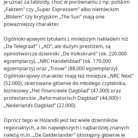
je uznać za tabloidy, choć w porównaniu z np. polskim
„Faktem” czy „Super Expressem” albo niemieckim
„Bildem” czy brytyjskim „The Sun” mają one
poważniejszy charakter.
Ogólnokrajowymi tytułami z mniejszym nakładem niż
„De Telegraaf” i „AD”, ale dużym prestiżem, są
opiniotwórcze dzienniki „De Volkskrant” (ok. 220.000
egzemplarzy), „NRC Handelsblad” (ok. 170.000
egzemplarzy) oraz „Trouw” (88.000 egzemplarzy).
Ogólnokrajowy charakter mają też mniejsze „NRC Next”
(52.000), skierowane głównie do młodego czytelnika,
biznesowy „Het Financieele Dagblad” (47.000) oraz
protestanckie „Reformatorisch Dagblad” (44.000) i
„Nederlands Dagblad” (22.000).
Oprócz tego w Holandii jest też wiele dzienników
regionalnych, a do największych i najbardziej znanych
należą m.in. „De Gelderlander” (dostępny głównie w