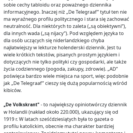
sobie cechy tabloidu oraz poważnego dziennika
informacyjnego. Inaczej niż „De Telegraaf” tytuł ten nie
ma wyraźnego profilu politycznego i stara się zachować
neutralność. Dla niektórych to zaleta („są obiektywni”),
dla innych wada („są nijacy”). Pod względem języka to
dla osób uczących się niderlandzkiego chyba
najłatwiejszy w lekturze holenderski dziennik. Jest tu
wiele krótkich tekstów, pisanych prostym językiem i
dotyczących nie tylko polityki czy gospodarki, ale także
życia codziennego (pogoda, zakupy, zdrowie). „AD”
poświęca bardzo wiele miejsca na sport, więc podobnie
jak „De Telegraaf” cieszy się dużą popularnością wśród
kibiców.
- to największy opiniotwórczy dziennik
„De Volkskrant”
w Holandii (nakład około 220.000), ukazujący się od
1919 r. W latach sześćdziesiątych była to gazeta o
profilu katolickim, obecnie ma charakter bardziej