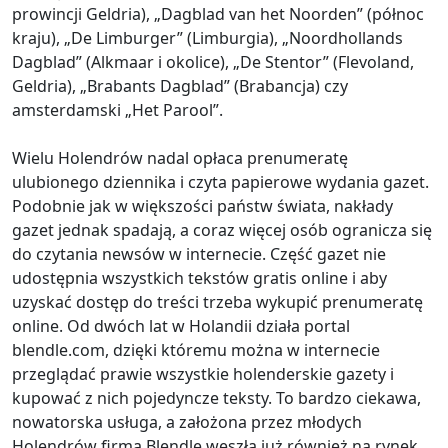
prowincji Geldria), „Dagblad van het Noorden” (północ
kraju), „De Limburger” (Limburgia), „Noordhollands
Dagblad” (Alkmaar i okolice), „De Stentor” (Flevoland,
Geldria), „Brabants Dagblad” (Brabancja) czy
amsterdamski „Het Parool”.
Wielu Holendrów nadal opłaca prenumeratę
ulubionego dziennika i czyta papierowe wydania gazet.
Podobnie jak w większości państw świata, nakłady
gazet jednak spadają, a coraz więcej osób ogranicza się
do czytania newsów w internecie. Część gazet nie
udostępnia wszystkich tekstów gratis online i aby
uzyskać dostęp do treści trzeba wykupić prenumeratę
online. Od dwóch lat w Holandii działa portal
blendle.com, dzięki któremu można w internecie
przeglądać prawie wszystkie holenderskie gazety i
kupować z nich pojedyncze teksty. To bardzo ciekawa,
nowatorska usługa, a założona przez młodych
Holendrów firma Blendle weszła już również na rynek