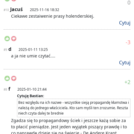
0
Jacuś
2025-11-16 18:32
#10
Ciekawe zestaiwenie prasy holenderskiej.
Cytuj
-3
d
2025-01-11 13:25
#9
a ja nie umie czytać....
Cytuj
+2
f
2025-01-10 21:44
#8
Cytuję Bastian:
Bez względu na ich nazwe - wszystkie sieją propagandę kłamstwa i
należą do jednego właściciela. Kto sam myśli ten zrozumie. Reszta
niech czyta dalej te brednie
Zgadza się to propagandowy ściek i jeszcze każą sobie za
to płacić pieniądze. Jest jeden wyjątek piszący prawdę i to
co naprawdę dzieje się na świecie - De Andere Krant