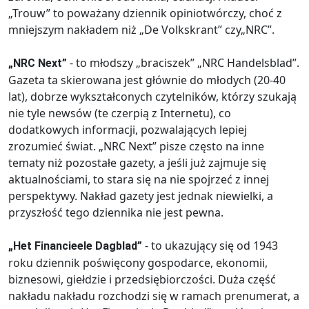
„Trouw” to poważany dziennik opiniotwórczy, choć z
mniejszym nakładem niż „De Volkskrant” czy„NRC”.
- to młodszy „braciszek” „NRC Handelsblad”.
„NRC Next”
Gazeta ta skierowana jest głównie do młodych (20-40
lat), dobrze wykształconych czytelników, którzy szukają
nie tyle newsów (te czerpią z Internetu), co
dodatkowych informacji, pozwalających lepiej
zrozumieć świat. „NRC Next” pisze często na inne
tematy niż pozostałe gazety, a jeśli już zajmuje się
aktualnościami, to stara się na nie spojrzeć z innej
perspektywy. Nakład gazety jest jednak niewielki, a
przyszłość tego dziennika nie jest pewna.
- to ukazujący się od 1943
„Het Financieele Dagblad”
roku dziennik poświęcony gospodarce, ekonomii,
biznesowi, giełdzie i przedsiębiorczości. Duża część
nakładu nakładu rozchodzi się w ramach prenumerat, a