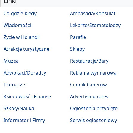
Linki
Co-gdzie-kiedy
Ambasada/Konsulat
Wiadomości
Lekarze/Stomatolodzy
Życie w Holandii
Parafie
Atrakcje turystyczne
Sklepy
Muzea
Restauracje/Bary
Adwokaci/Doradcy
Reklama wymiarowa
Tłumacze
Cennik banerów
Księgowość i Finanse
Advertising rates
Szkoły/Nauka
Ogłoszenia przypięte
Informator i Firmy
Serwis ogłoszeniowy