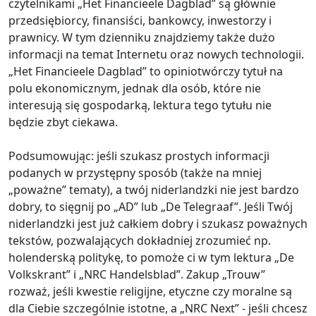
czytelnikami „Het Financieele Dagblad” są głównie
przedsiębiorcy, finansiści, bankowcy, inwestorzy i
prawnicy. W tym dzienniku znajdziemy także dużo
informacji na temat Internetu oraz nowych technologii.
„Het Financieele Dagblad” to opiniotwórczy tytuł na
polu ekonomicznym, jednak dla osób, które nie
interesują się gospodarką, lektura tego tytułu nie
będzie zbyt ciekawa.
Podsumowując: jeśli szukasz prostych informacji
podanych w przystępny sposób (także na mniej
„poważne” tematy), a twój niderlandzki nie jest bardzo
dobry, to sięgnij po „AD” lub „De Telegraaf”. Jeśli Twój
niderlandzki jest już całkiem dobry i szukasz poważnych
tekstów, pozwalających dokładniej zrozumieć np.
holenderską politykę, to pomoże ci w tym lektura „De
Volkskrant” i „NRC Handelsblad”. Zakup „Trouw”
rozważ, jeśli kwestie religijne, etyczne czy moralne są
dla Ciebie szczególnie istotne, a „NRC Next” - jeśli chcesz