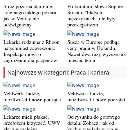
Straż pożarna alarmuje:
Prokuratura: słowa Sophie
kolejnego takiego pożaru
Straat o "białych
jak w Venray nie
mężczyznach" nie były
udźwigniemy
przestępstwem
Lekarka rodzinna z Rhoon
Susza w Europie podbija
natychmiast zawieszona.
ceny prądu w Holandii.
Inspekcja mówi o
Nawet dwa razy wyższe niż
zagrożeniu dla pacjentów
miesiąc temu
Najnowsze w kategorii: Praca i kariera
Veldwerk: ludzie,
Veldwerk: ludzie,
możliwości i nowe początki
możliwości i nowe początki
Lekarze mieli płakać,
Od rysunku do gotowego
przełożeni krzyczeć. UWV
detalu. Zobacz, jak od
zleca niezależne
kuchni wygląda praca w