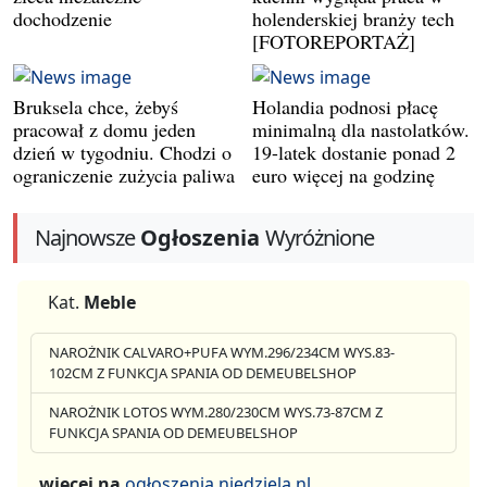
dochodzenie
holenderskiej branży tech
[FOTOREPORTAŻ]
Bruksela chce, żebyś
Holandia podnosi płacę
pracował z domu jeden
minimalną dla nastolatków.
dzień w tygodniu. Chodzi o
19-latek dostanie ponad 2
ograniczenie zużycia paliwa
euro więcej na godzinę
Najnowsze
Ogłoszenia
Wyróżnione
Kat.
Meble
NAROŻNIK CALVARO+PUFA WYM.296/234CM WYS.83-
102CM Z FUNKCJA SPANIA OD DEMEUBELSHOP
NAROŻNIK LOTOS WYM.280/230CM WYS.73-87CM Z
FUNKCJA SPANIA OD DEMEUBELSHOP
więcej na
ogłoszenia.niedziela.nl