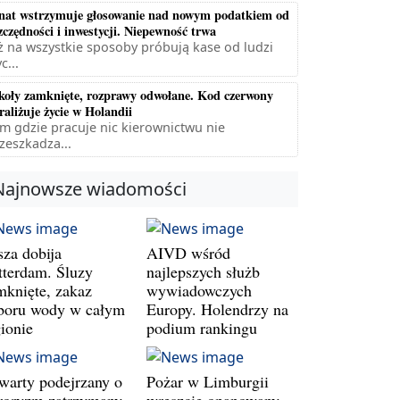
nat wstrzymuje głosowanie nad nowym podatkiem od
zczędności i inwestycji. Niepewność trwa
ż na wszystkie sposoby próbują kase od ludzi
c...
koły zamknięte, rozprawy odwołane. Kod czerwony
raliżuje życie w Holandii
m gdzie pracuje nic kierownictwu nie
zeszkadza...
Najnowsze wiadomości
sza dobija
AIVD wśród
tterdam. Śluzy
najlepszych służb
mknięte, zakaz
wywiadowczych
boru wody w całym
Europy. Holendrzy na
gionie
podium rankingu
warty podejrzany o
Pożar w Limburgii
rroryzm zatrzymany.
wreszcie opanowany.