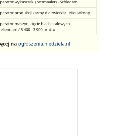
perator wykaszarki (bosmaaier) - Schiedam
perator produkcji karmy dla zwierząt - Nieuwkoop
perator maszyn, cięcie blach stalowych -
tellendam / 3 400 - 3 900 brutto
ęcej na
ogłoszenia.niedziela.nl