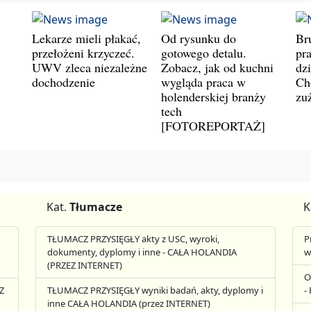
Lekarze mieli płakać,
Od rysunku do
Br
przełożeni krzyczeć.
gotowego detalu.
pr
UWV zleca niezależne
Zobacz, jak od kuchni
dz
dochodzenie
wygląda praca w
Ch
holenderskiej branży
zu
tech
[FOTOREPORTAŻ]
Kat.
Tłumacze
K
TŁUMACZ PRZYSIĘGŁY akty z USC, wyroki,
P
dokumenty, dyplomy i inne - CAŁA HOLANDIA
w
(PRZEZ INTERNET)
O
Z
TŁUMACZ PRZYSIĘGŁY wyniki badań, akty, dyplomy i
-
inne CAŁA HOLANDIA (przez INTERNET)