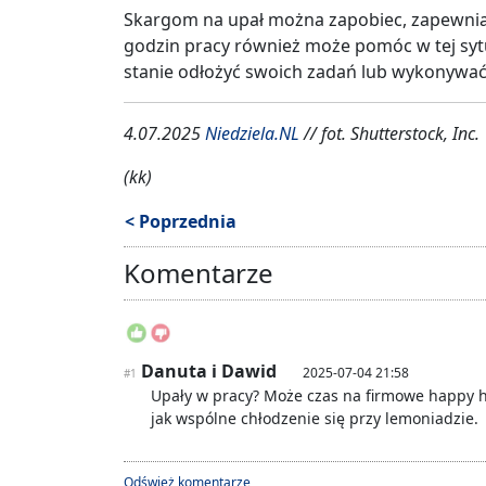
Skargom na upał można zapobiec, zapewniają
godzin pracy również może pomóc w tej sytu
stanie odłożyć swoich zadań lub wykonywać 
4.07.2025
Niedziela.NL
// fot. Shutterstock, Inc.
(kk)
< Poprzednia
Komentarze
Danuta i Dawid
2025-07-04 21:58
#1
Upały w pracy? Może czas na firmowe happy ho
jak wspólne chłodzenie się przy lemoniadzie.
Odśwież komentarze