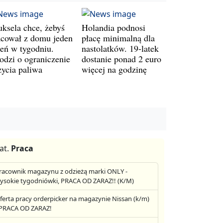
uksela chce, żebyś
Holandia podnosi
acował z domu jeden
płacę minimalną dla
ień w tygodniu.
nastolatków. 19-latek
odzi o ograniczenie
dostanie ponad 2 euro
życia paliwa
więcej na godzinę
at.
Praca
racownik magazynu z odzieżą marki ONLY -
ysokie tygodniówki, PRACA OD ZARAZ!! (K/M)
ferta pracy orderpicker na magazynie Nissan (k/m)
 PRACA OD ZARAZ!