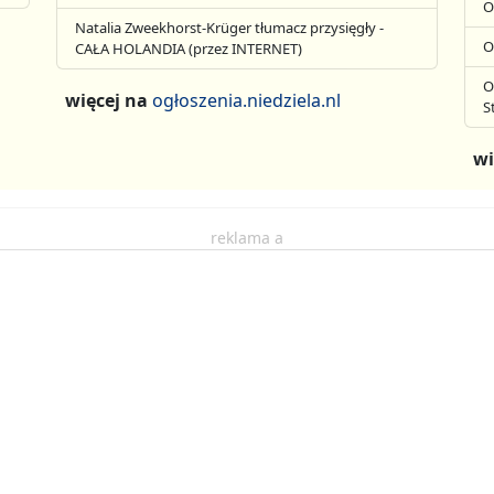
O
Natalia Zweekhorst-Krüger tłumacz przysięgły -
O
CAŁA HOLANDIA (przez INTERNET)
O
więcej na
ogłoszenia.niedziela.nl
S
wi
reklama a