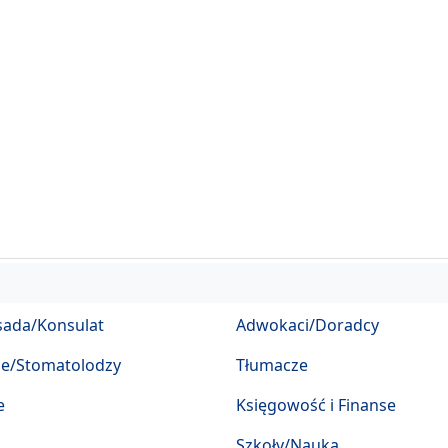
ada/Konsulat
Adwokaci/Doradcy
ze/Stomatolodzy
Tłumacze
e
Księgowość i Finanse
Szkoły/Nauka