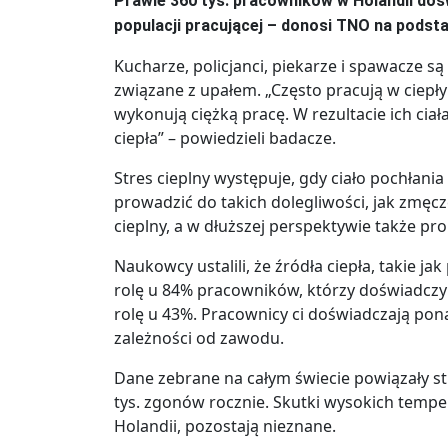
Prawie 360 tys. pracowników w Holandii doś
populacji pracującej – donosi TNO na podst
Kucharze, policjanci, piekarze i spawacze s
związane z upałem. „Często pracują w ciepł
wykonują ciężką pracę. W rezultacie ich ci
ciepła” – powiedzieli badacze.
Stres cieplny występuje, gdy ciało pochłani
prowadzić do takich dolegliwości, jak zmęc
cieplny, a w dłuższej perspektywie także pr
Naukowcy ustalili, że źródła ciepła, takie j
rolę u 84% pracowników, którzy doświadczy
rolę u 43%. Pracownicy ci doświadczają pon
zależności od zawodu.
Dane zebrane na całym świecie powiązały s
tys. zgonów rocznie. Skutki wysokich tempe
Holandii, pozostają nieznane.