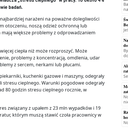
wiadcza „stresu cieplnego” w pracy. To około 4%
Ba
awie badań.
na
ą najbardziej narażeni na poważne dolegliwości
Św
Be
ym otoczeniu, noszą odzież ochronną lub
Je
ała mają większe problemy z odprowadzaniem
Na
do
a więcej ciepła niż może rozproszyć. Może
By
do
zenie, problemy z koncentracją, omdlenia, udar
oblemy z sercem, nerkami lub płucami.
Al
ra
ak piekarniki, kuchenki gazowe i maszyny, odegrały
Se
li stresu cieplnego. Warunki pogodowe odegrały
Mę
ad 80 godzin stresu cieplnego rocznie, w
za
No
ni
tres związany z upałem z 23 mln wypadków i 19
Rz
ratur, którym muszą stawić czoła pracownicy w
ho
No