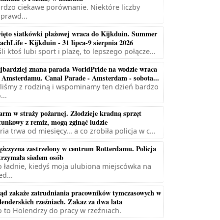
rdzo ciekawe porównanie. Niektóre liczby
prawd...
ięto siatkówki plażowej wraca do Kijkduin. Summer
achLife - Kijkduin - 31 lipca-9 sierpnia 2026
śli ktoś lubi sport i plażę, to lepszego połącze...
jbardziej znana parada WorldPride na wodzie wraca
 Amsterdamu. Canal Parade - Amsterdam - sobota...
liśmy z rodziną i wspominamy ten dzień bardzo
...
arm w straży pożarnej. Złodzieje kradną sprzęt
tunkowy z remiz, mogą zginąć ludzie
ria trwa od miesięcy... a co zrobiła policja w c...
żczyzna zastrzelony w centrum Rotterdamu. Policja
trzymała siedem osób
 ładnie, kiedyś moja ulubiona miejscówka na
ed...
ąd zakaże zatrudniania pracowników tymczasowych w
lenderskich rzeźniach. Zakaz za dwa lata
 to Holendrzy do pracy w rzeźniach.