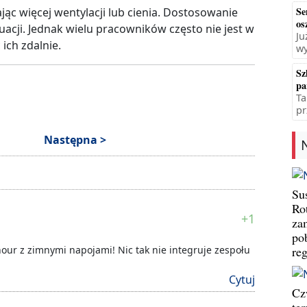
Se
c więcej wentylacji lub cienia. Dostosowanie
os
acji. Jednak wielu pracowników często nie jest w
Ju
ich zdalnie.
wy
Sz
pa
Ta
pr
Następna >
Su
Ro
+1
za
po
ur z zimnymi napojami! Nic tak nie integruje zespołu
re
Cytuj
Cz
te