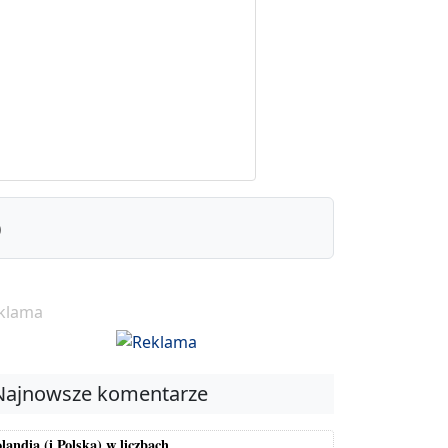
)
klama
Najnowsze komentarze
landia (i Polska) w liczbach