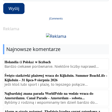
Wyślij
JComments
Reklama
Najnowsze komentarze
Holandia (i Polska) w liczbach
Bardzo ciekawe porównanie. Niektóre liczby naprawd...
Święto siatkówki plażowej wraca do Kijkduin. Summer BeachLife -
Kijkduin - 31 lipca-9 sierpnia 2026
Jeśli ktoś lubi sport i plażę, to lepszego połącze...
Najbardziej znana parada WorldPride na wodzie wraca do
Amsterdamu. Canal Parade - Amsterdam - sobota...
Byliśmy z rodziną i wspominamy ten dzień bardzo do...
Alarm w straży pożarnej. Złodzieje kradną sprzęt ratunkowy z