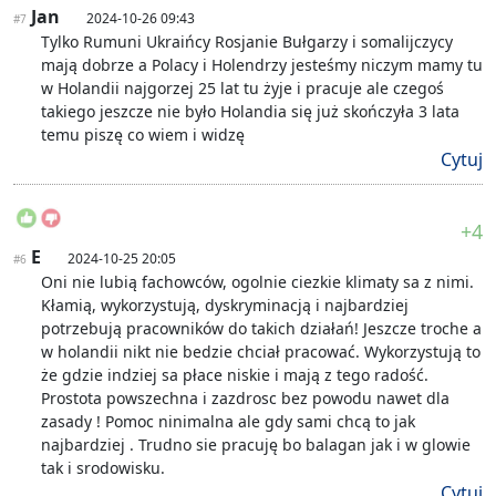
Jan
2024-10-26 09:43
#7
Tylko Rumuni Ukraińcy Rosjanie Bułgarzy i somalijczycy
mają dobrze a Polacy i Holendrzy jesteśmy niczym mamy tu
w Holandii najgorzej 25 lat tu żyje i pracuje ale czegoś
takiego jeszcze nie było Holandia się już skończyła 3 lata
temu piszę co wiem i widzę
Cytuj
+4
E
2024-10-25 20:05
#6
Oni nie lubią fachowców, ogolnie ciezkie klimaty sa z nimi.
Kłamią, wykorzystują, dyskryminacją i najbardziej
potrzebują pracowników do takich działań! Jeszcze troche a
w holandii nikt nie bedzie chciał pracować. Wykorzystują to
że gdzie indziej sa płace niskie i mają z tego radość.
Prostota powszechna i zazdrosc bez powodu nawet dla
zasady ! Pomoc ninimalna ale gdy sami chcą to jak
najbardziej . Trudno sie pracuję bo balagan jak i w glowie
tak i srodowisku.
Cytuj