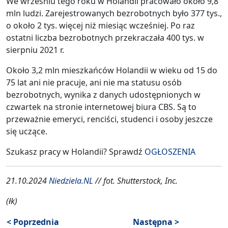
We wrześniu tego roku w Holandii pracowało około 9,8
mln ludzi. Zarejestrowanych bezrobotnych było 377 tys.,
o około 2 tys. więcej niż miesiąc wcześniej. Po raz
ostatni liczba bezrobotnych przekraczała 400 tys. w
sierpniu 2021 r.
Około 3,2 mln mieszkańców Holandii w wieku od 15 do
75 lat ani nie pracuje, ani nie ma statusu osób
bezrobotnych, wynika z danych udostępnionych w
czwartek na stronie internetowej biura CBS. Są to
przeważnie emeryci, renciści, studenci i osoby jeszcze
się uczące.
Szukasz pracy w Holandii? Sprawdź
OGŁOSZENIA
21.10.2024
Niedziela.NL
// fot. Shutterstock, Inc.
(łk)
< Poprzednia
Następna >