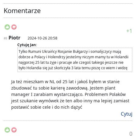
Komentarze
+1
Piotr
2024-10-26 20:58
#8
Cytuję Jan:
Tylko Rumuni Ukraińcy Rosjanie Bułgarzy i somalijczycy mają
dobrze a Polacy i Holendrzy jesteśmy niczym mamy tu w Holandii
najgorzej 25 lat tu żyje i pracuje ale czegoś takiego jeszcze nie
było Holandia się już skończyła 3 lata temu piszę co wiem i widzę
Ja też mieszkam w NL od 25 lat i jakoś byłem w stanie
zbudować tu sobie karierę zawodową. Jestem plant
manager I zarabiam wystarczająco. Problemem Polaków
jest szukanie wymówek że ten albo inny ma lepiej zamiast
postawić sobie cele i do nich dążyć
Cytuj
0