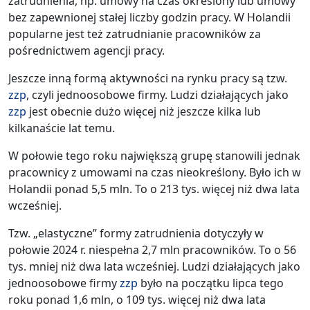
zatrudnienia, np. umowy na czas określony lub umowy
bez zapewnionej stałej liczby godzin pracy. W Holandii
popularne jest też zatrudnianie pracowników za
pośrednictwem agencji pracy.
Jeszcze inną formą aktywności na rynku pracy są tzw.
zzp
, czyli jednoosobowe firmy. Ludzi działających jako
zzp
jest obecnie dużo więcej niż jeszcze kilka lub
kilkanaście lat temu.
W połowie tego roku największą grupę stanowili jednak
pracownicy z umowami na czas nieokreślony. Było ich w
Holandii ponad 5,5 mln. To o 213 tys. więcej niż dwa lata
wcześniej.
Tzw. „elastyczne” formy zatrudnienia dotyczyły w
połowie 2024 r. niespełna 2,7 mln pracowników. To o 56
tys. mniej niż dwa lata wcześniej. Ludzi działających jako
jednoosobowe firmy
zzp
było na początku lipca tego
roku ponad 1,6 mln, o 109 tys. więcej niż dwa lata