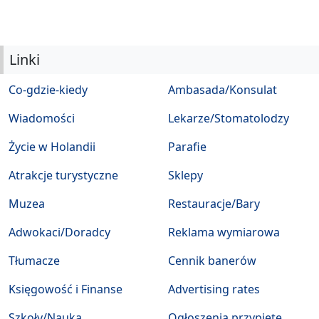
Linki
Co-gdzie-kiedy
Ambasada/Konsulat
Wiadomości
Lekarze/Stomatolodzy
Życie w Holandii
Parafie
Atrakcje turystyczne
Sklepy
Muzea
Restauracje/Bary
Adwokaci/Doradcy
Reklama wymiarowa
Tłumacze
Cennik banerów
Księgowość i Finanse
Advertising rates
Szkoły/Nauka
Ogłoszenia przypięte