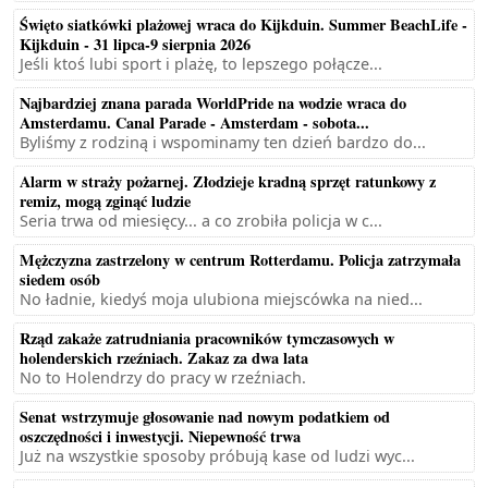
Święto siatkówki plażowej wraca do Kijkduin. Summer BeachLife -
Kijkduin - 31 lipca-9 sierpnia 2026
Jeśli ktoś lubi sport i plażę, to lepszego połącze...
Najbardziej znana parada WorldPride na wodzie wraca do
Amsterdamu. Canal Parade - Amsterdam - sobota...
Byliśmy z rodziną i wspominamy ten dzień bardzo do...
Alarm w straży pożarnej. Złodzieje kradną sprzęt ratunkowy z
remiz, mogą zginąć ludzie
Seria trwa od miesięcy... a co zrobiła policja w c...
Mężczyzna zastrzelony w centrum Rotterdamu. Policja zatrzymała
siedem osób
No ładnie, kiedyś moja ulubiona miejscówka na nied...
Rząd zakaże zatrudniania pracowników tymczasowych w
holenderskich rzeźniach. Zakaz za dwa lata
No to Holendrzy do pracy w rzeźniach.
Senat wstrzymuje głosowanie nad nowym podatkiem od
oszczędności i inwestycji. Niepewność trwa
Już na wszystkie sposoby próbują kase od ludzi wyc...