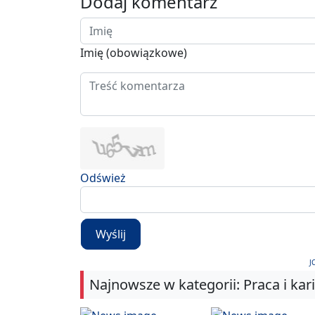
Dodaj komentarz
Imię (obowiązkowe)
Odśwież
Wyślij
J
Najnowsze w kategorii: Praca i kar