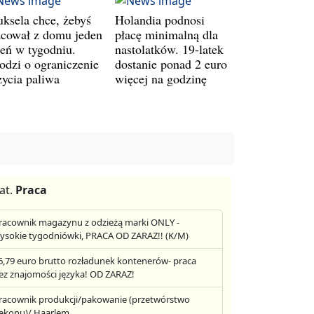
uksela chce, żebyś
Holandia podnosi
acował z domu jeden
płacę minimalną dla
ień w tygodniu.
nastolatków. 19-latek
odzi o ograniczenie
dostanie ponad 2 euro
życia paliwa
więcej na godzinę
at.
Praca
racownik magazynu z odzieżą marki ONLY -
ysokie tygodniówki, PRACA OD ZARAZ!! (K/M)
6,79 euro brutto rozładunek kontenerów- praca
ez znajomości języka! OD ZARAZ!
racownik produkcji/pakowanie (przetwórstwo
ekonu)/ Haarlem