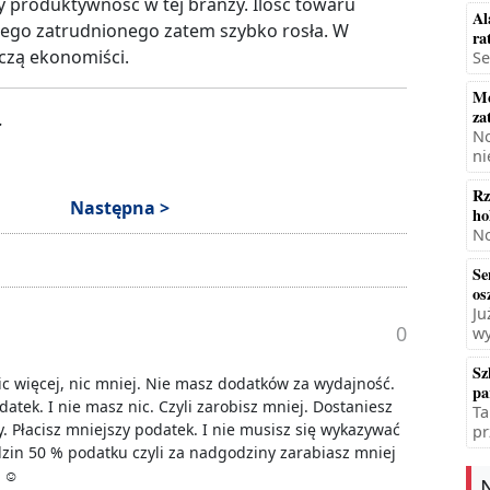
 produktywność w tej branży. Ilość towaru
Al
nego zatrudnionego zatem szybko rosła. W
ra
aczą ekonomiści.
Se
Mę
za
.
No
ni
Rz
Następna >
ho
No
Se
os
Ju
0
wy
Sz
Nic więcej, nic mniej. Nie masz dodatków za wydajność.
pa
datek. I nie masz nic. Czyli zarobisz mniej. Dostaniesz
Ta
. Płacisz mniejszy podatek. I nie musisz się wykazywać
pr
dzin 50 % podatku czyli za nadgodziny zarabiasz mniej
 ☺️