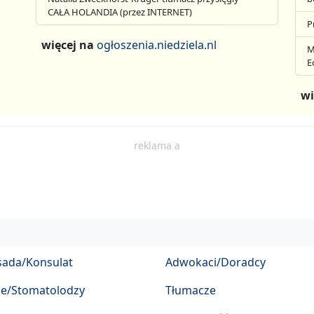
CAŁA HOLANDIA (przez INTERNET)
P
więcej na
ogłoszenia.niedziela.nl
M
E
wi
reklama a
ada/Konsulat
Adwokaci/Doradcy
ze/Stomatolodzy
Tłumacze