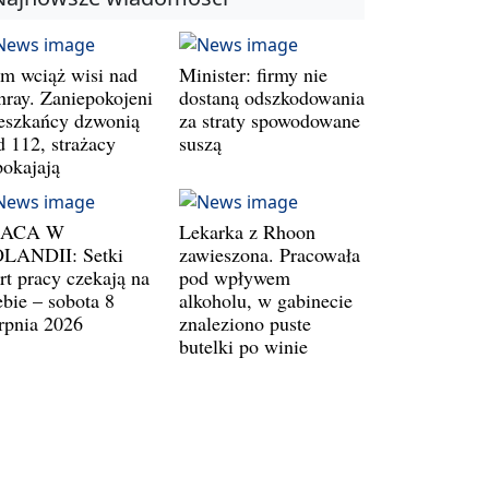
m wciąż wisi nad
Minister: firmy nie
nray. Zaniepokojeni
dostaną odszkodowania
eszkańcy dzwonią
za straty spowodowane
d 112, strażacy
suszą
pokajają
RACA W
Lekarka z Rhoon
LANDII: Setki
zawieszona. Pracowała
rt pracy czekają na
pod wpływem
ebie – sobota 8
alkoholu, w gabinecie
erpnia 2026
znaleziono puste
butelki po winie