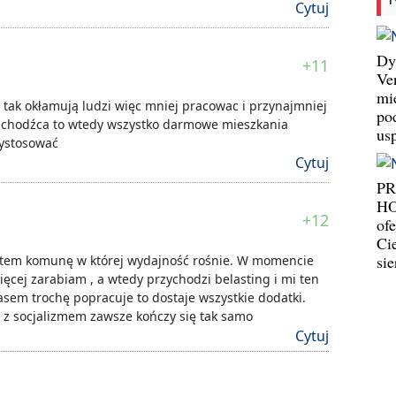
Cytuj
Dy
+11
Ve
mi
 tak okłamują ludzi więc mniej pracowac i przynajmniej
po
ć uchodźca to wtedy wszystko darmowe mieszkania
us
zystosować
Cytuj
P
HO
+12
ofe
Ci
si
 zatem komunę w której wydajność rośnie. W momencie
ięcej zarabiam , a wtedy przychodzi belasting i mi ten
zasem trochę popracuje to dostaje wszystkie dodatki.
z socjalizmem zawsze kończy się tak samo
Cytuj