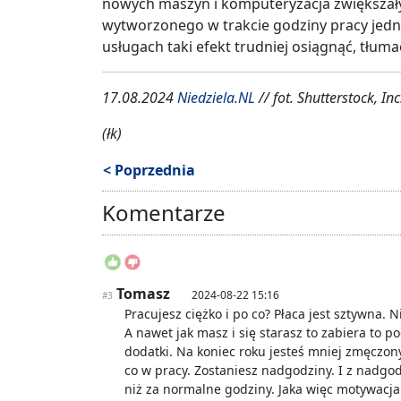
nowych maszyn i komputeryzacja zwiększały
wytworzonego w trakcie godziny pracy jed
usługach taki efekt trudniej osiągnąć, tłum
17.08.2024
Niedziela.NL
// fot. Shutterstock, Inc
(łk)
< Poprzednia
Komentarze
Tomasz
2024-08-22 15:16
#3
Pracujesz ciężko i po co? Płaca jest sztywna. 
A nawet jak masz i się starasz to zabiera to po
dodatki. Na koniec roku jesteś mniej zmęczony
co w pracy. Zostaniesz nadgodziny. I z nadgo
niż za normalne godziny. Jaka więc motywacja