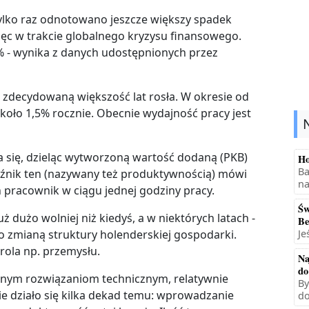
ylko raz odnotowano jeszcze większy spadek
 więc w trakcie globalnego kryzysu finansowego.
% - wynika z danych udostępnionych przez
 zdecydowaną większość lat rosła. W okresie od
około 1,5% rocznie. Obecnie wydajność pracy jest
a się, dzieląc wytworzoną wartość dodaną (PKB)
Ho
Ba
źnik ten (nazywany też produktywnością) mówi
na
 pracownik w ciągu jednej godziny pracy.
Św
 dużo wolniej niż kiedyś, a w niektórych latach -
Be
Je
 to zmianą struktury holenderskiej gospodarki.
 rola np. przemysłu.
Na
do
snym rozwiązaniom technicznym, relatywnie
By
ie działo się kilka dekad temu: wprowadzanie
do