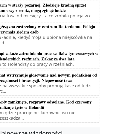
arm w straży pożarnej. Złodzieje kradną sprzęt
tunkowy z remiz, mogą zginąć ludzie
ria trwa od miesięcy... a co zrobiła policja w c...
żczyzna zastrzelony w centrum Rotterdamu. Policja
trzymała siedem osób
 ładnie, kiedyś moja ulubiona miejscówka na
ed...
ąd zakaże zatrudniania pracowników tymczasowych w
lenderskich rzeźniach. Zakaz za dwa lata
 to Holendrzy do pracy w rzeźniach.
nat wstrzymuje głosowanie nad nowym podatkiem od
zczędności i inwestycji. Niepewność trwa
ż na wszystkie sposoby próbują kase od ludzi
c...
koły zamknięte, rozprawy odwołane. Kod czerwony
raliżuje życie w Holandii
m gdzie pracuje nic kierownictwu nie
zeszkadza...
Najnowsze wiadomości