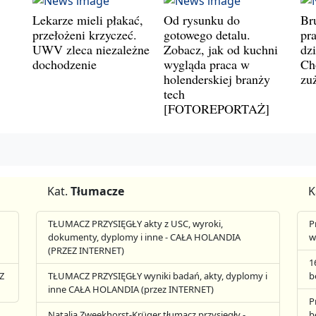
Lekarze mieli płakać,
Od rysunku do
Br
przełożeni krzyczeć.
gotowego detalu.
pr
UWV zleca niezależne
Zobacz, jak od kuchni
dz
dochodzenie
wygląda praca w
Ch
holenderskiej branży
zu
tech
[FOTOREPORTAŻ]
Kat.
Tłumacze
K
TŁUMACZ PRZYSIĘGŁY akty z USC, wyroki,
P
dokumenty, dyplomy i inne - CAŁA HOLANDIA
w
(PRZEZ INTERNET)
1
Z
TŁUMACZ PRZYSIĘGŁY wyniki badań, akty, dyplomy i
b
inne CAŁA HOLANDIA (przez INTERNET)
P
Natalia Zweekhorst-Krüger tłumacz przysięgły -
b