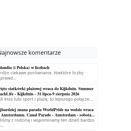
Najnowsze komentarze
landia (i Polska) w liczbach
rdzo ciekawe porównanie. Niektóre liczby
prawd...
ięto siatkówki plażowej wraca do Kijkduin. Summer
achLife - Kijkduin - 31 lipca-9 sierpnia 2026
śli ktoś lubi sport i plażę, to lepszego połącze...
jbardziej znana parada WorldPride na wodzie wraca
 Amsterdamu. Canal Parade - Amsterdam - sobota...
liśmy z rodziną i wspominamy ten dzień bardzo
...