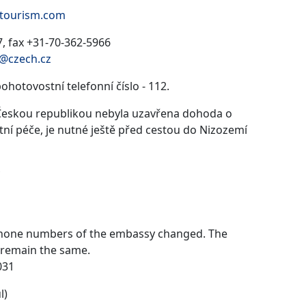
htourism.com
, fax +31-70-362-5966
@czech.cz
ohotovostní telefonní číslo - 112.
eskou republikou nebyla uzavřena dohoda o
í péče, je nutné ještě před cestou do Nizozemí
hone numbers of the embassy changed. The
 remain the same.
031
l)