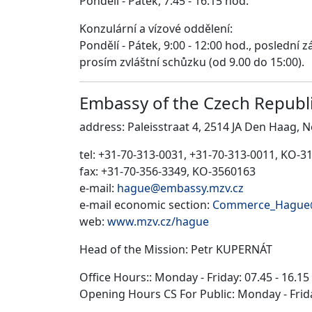
Pondělí - Pátek, 7:45 - 16:15 hod.
Konzulární a vízové oddělení:
Pondělí - Pátek, 9:00 - 12:00 hod., poslední 
prosím zvláštní schůzku (od 9.00 do 15:00).
Embassy of the Czech Repub
address: Paleisstraat 4, 2514 JA Den Haag, 
tel: +31-70-313-0031, +31-70-313-0011, KO-3
fax: +31-70-356-3349, KO-3560163
e-mail:
hague@embassy.mzv.cz
e-mail economic section:
Commerce_Hague
web:
www.mzv.cz/hague
Head of the Mission: Petr KUPERNÁT
Office Hours:: Monday - Friday: 07.45 - 16.15
Opening Hours CS For Public: Monday - Frida