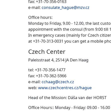
fax: +31-70-356-0163
e-mail:
consulate_hague@mzv.cz
Office hours:
Monday to Friday, 9.00 - 12.00, the last cust
appointment with the consul (from 9:00 till 1
In emergency cases (mainly for Czech citize
at +31-70-313-0031 you can get a mobile pho
Czech Center
Paleisstraat 4, 2514 JA Den Haag
tel: +31-70-356-1477
fax: +31-70-362-5966
e-mail:
cchaag@czech.cz
web:
www.czechcentres.cz/hague
Head of the Mission: Dáša van der HORST
Office Hours:: Monday - Friday: 09.00 - 16.00