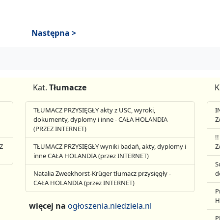
Następna >
Kat.
Tłumacze
K
TŁUMACZ PRZYSIĘGŁY akty z USC, wyroki,
I
dokumenty, dyplomy i inne - CAŁA HOLANDIA
Z
(PRZEZ INTERNET)
!
Z
TŁUMACZ PRZYSIĘGŁY wyniki badań, akty, dyplomy i
Z
inne CAŁA HOLANDIA (przez INTERNET)
S
Natalia Zweekhorst-Krüger tłumacz przysięgły -
d
CAŁA HOLANDIA (przez INTERNET)
P
H
więcej na
ogłoszenia.niedziela.nl
P