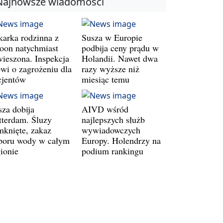
Najnowsze wiadomości
karka rodzinna z
Susza w Europie
oon natychmiast
podbija ceny prądu w
wieszona. Inspekcja
Holandii. Nawet dwa
wi o zagrożeniu dla
razy wyższe niż
cjentów
miesiąc temu
sza dobija
AIVD wśród
tterdam. Śluzy
najlepszych służb
mknięte, zakaz
wywiadowczych
boru wody w całym
Europy. Holendrzy na
gionie
podium rankingu