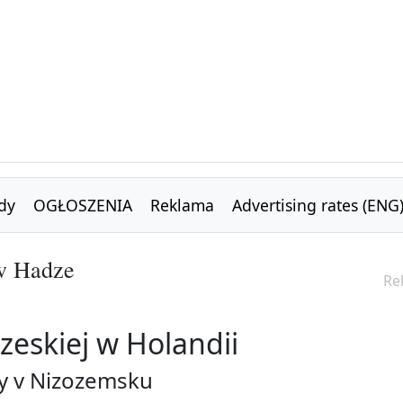
dy
OGŁOSZENIA
Reklama
Advertising rates (ENG
w Hadze
Re
eskiej w Holandii
ky v Nizozemsku