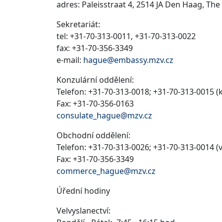
adres: Paleisstraat 4, 2514 JA Den Haag, Th
Sekretariát:
tel: +31-70-313-0011, +31-70-313-0022
fax: +31-70-356-3349
e-mail:
hague@embassy.mzv.cz
Konzulární oddělení:
Telefon: +31-70-313-0018; +31-70-313-0015 (
Fax: +31-70-356-0163
consulate_hague@mzv.cz
Obchodní oddělení:
Telefon: +31-70-313-0026; +31-70-313-0014 
Fax: +31-70-356-3349
commerce_hague@mzv.cz
Úřední hodiny
Velvyslanectví: