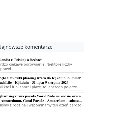
Najnowsze komentarze
landia (i Polska) w liczbach
rdzo ciekawe porównanie. Niektóre liczby
prawd...
ięto siatkówki plażowej wraca do Kijkduin. Summer
achLife - Kijkduin - 31 lipca-9 sierpnia 2026
śli ktoś lubi sport i plażę, to lepszego połącze...
jbardziej znana parada WorldPride na wodzie wraca
 Amsterdamu. Canal Parade - Amsterdam - sobota...
liśmy z rodziną i wspominamy ten dzień bardzo
...