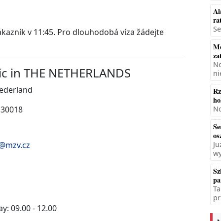
Al
ra
Se
zákazník v 11:45. Pro dlouhodobá víza žádejte
Mę
za
No
lic in THE NETHERLANDS
ni
Nederland
Rz
ho
130018
No
Se
os
@mzv.cz
Ju
wy
Sz
pa
Ta
pr
y: 09.00 - 12.00