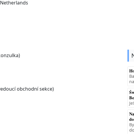
e Netherlands
konzulka)
Ho
Ba
na
(vedoucí obchodní sekce)
Św
Be
Je
Na
do
By
do