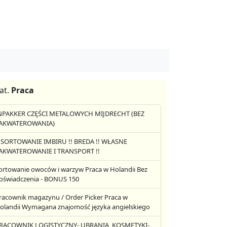
at.
Praca
NPAKKER CZĘŚCI METALOWYCH MIJDRECHT (BEZ
AKWATEROWANIA)
! SORTOWANIE IMBIRU !! BREDA !! WŁASNE
AKWATEROWANIE I TRANSPORT !!
ortowanie owoców i warzyw Praca w Holandii Bez
oświadczenia - BONUS 150
racownik magazynu / Order Picker Praca w
olandii Wymagana znajomość języka angielskiego
RACOWNIK LOGISTYCZNY- UBRANIA, KOSMETYKI-