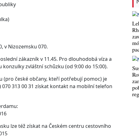
publiky
lka)
Le
Rh
za
mó
0, v Nizozemsku 070.
pa
 poslední zákazník v 11.45. Pro dlouhodobá víza a
u konzulky zvláštní schůzku (od 9:00 do 15:00).
Su
Ro
(pro české občany, kteří potřebují pomoc) je
za
 070 313 00 31 získat kontakt na mobilní telefon
po
re
terdamu:
016
msku lze též získat na Českém centru cestovního
3015