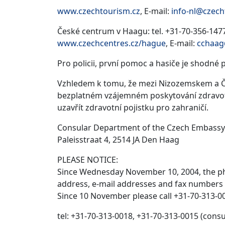
www.czechtourism.cz
, E-mail:
info-nl@czec
České centrum v Haagu: tel. +31-70-356-1477
www.czechcentres.cz/hague
, E-mail:
cchaag
Pro policii, první pomoc a hasiče je shodné p
Vzhledem k tomu, že mezi Nizozemskem a Č
bezplatném vzájemném poskytování zdravotn
uzavřít zdravotní pojistku pro zahraničí.
Consular Department of the Czech Embassy
Paleisstraat 4, 2514 JA Den Haag
PLEASE NOTICE:
Since Wednesday November 10, 2004, the p
address, e-mail addresses and fax numbers
Since 10 November please call +31-70-313-0
tel: +31-70-313-0018, +31-70-313-0015 (consu