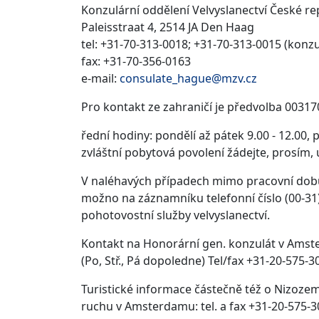
Konzulární oddělení Velvyslanectví České re
Paleisstraat 4, 2514 JA Den Haag
tel: +31-70-313-0018; +31-70-313-0015 (konzu
fax: +31-70-356-0163
e-mail:
consulate_hague@mzv.cz
Pro kontakt ze zahraničí je předvolba 00317
řední hodiny: pondělí až pátek 9.00 - 12.00,
zvláštní pobytová povolení žádejte, prosím, 
V naléhavých případech mimo pracovní dobu 
možno na záznamníku telefonní číslo (00-31)
pohotovostní služby velvyslanectví.
Kontakt na Honorární gen. konzulát v Ams
(Po, Stř., Pá dopoledne) Tel/fax +31-20-575-3
Turistické informace částečně též o Nizoze
ruchu v Amsterdamu: tel. a fax +31-20-575-