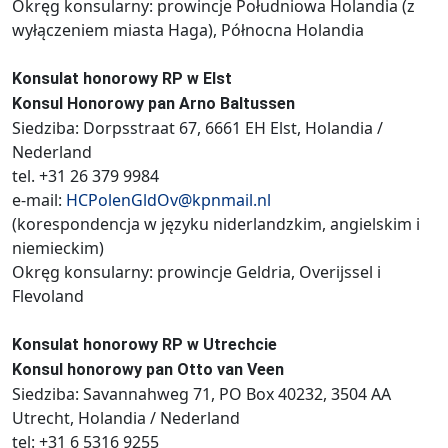
Okręg konsularny: prowincje Południowa Holandia (z
wyłączeniem miasta Haga), Północna Holandia
Konsulat honorowy RP w Elst
Konsul Honorowy pan Arno Baltussen
Siedziba: Dorpsstraat 67, 6661 EH Elst, Holandia /
Nederland
tel. +31 26 379 9984
e-mail:
HCPolenGldOv@kpnmail.nl
(korespondencja w języku niderlandzkim, angielskim i
niemieckim)
Okręg konsularny: prowincje Geldria, Overijssel i
Flevoland
Konsulat honorowy RP w Utrechcie
Konsul honorowy pan Otto van Veen
Siedziba: Savannahweg 71, PO Box 40232, 3504 AA
Utrecht, Holandia / Nederland
tel: +31 6 5316 9255