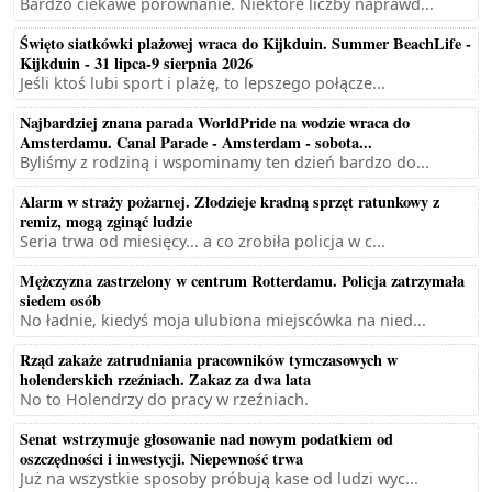
Bardzo ciekawe porównanie. Niektóre liczby naprawd...
Święto siatkówki plażowej wraca do Kijkduin. Summer BeachLife -
Kijkduin - 31 lipca-9 sierpnia 2026
Jeśli ktoś lubi sport i plażę, to lepszego połącze...
Najbardziej znana parada WorldPride na wodzie wraca do
Amsterdamu. Canal Parade - Amsterdam - sobota...
Byliśmy z rodziną i wspominamy ten dzień bardzo do...
Alarm w straży pożarnej. Złodzieje kradną sprzęt ratunkowy z
remiz, mogą zginąć ludzie
Seria trwa od miesięcy... a co zrobiła policja w c...
Mężczyzna zastrzelony w centrum Rotterdamu. Policja zatrzymała
siedem osób
No ładnie, kiedyś moja ulubiona miejscówka na nied...
Rząd zakaże zatrudniania pracowników tymczasowych w
holenderskich rzeźniach. Zakaz za dwa lata
No to Holendrzy do pracy w rzeźniach.
Senat wstrzymuje głosowanie nad nowym podatkiem od
oszczędności i inwestycji. Niepewność trwa
Już na wszystkie sposoby próbują kase od ludzi wyc...