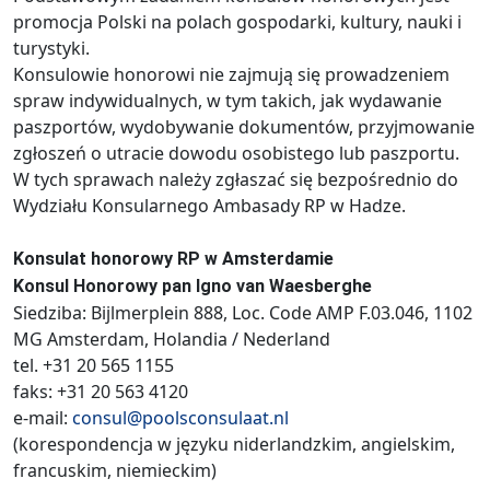
promocja Polski na polach gospodarki, kultury, nauki i
turystyki.
Konsulowie honorowi nie zajmują się prowadzeniem
spraw indywidualnych, w tym takich, jak wydawanie
paszportów, wydobywanie dokumentów, przyjmowanie
zgłoszeń o utracie dowodu osobistego lub paszportu.
W tych sprawach należy zgłaszać się bezpośrednio do
Wydziału Konsularnego Ambasady RP w Hadze.
Konsulat honorowy RP w Amsterdamie
Konsul Honorowy pan Igno van Waesberghe
Siedziba: Bijlmerplein 888, Loc. Code AMP F.03.046, 1102
MG Amsterdam, Holandia / Nederland
tel. +31 20 565 1155
faks: +31 20 563 4120
e-mail:
consul@poolsconsulaat.nl
(korespondencja w języku niderlandzkim, angielskim,
francuskim, niemieckim)