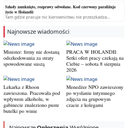
Szkoły zamknięte, rozprawy odwołane. Kod czerwony paraliżuje
życie w Holandii
Tam gdzie pracuje nic kierownictwu nie przeszkadza...
Najnowsze wiadomości
Minister: firmy nie dostaną
PRACA W HOLANDII:
odszkodowania za straty
Setki ofert pracy czekają na
spowodowane suszą
Ciebie – sobota 8 sierpnia
2026
Lekarka z Rhoon
Menedżer NPO zawieszony
zawieszona. Pracowała pod
po wysłaniu intymnego
wpływem alkoholu, w
zdjęcia na grupowym
gabinecie znaleziono puste
czacie z kolegami
butelki po winie
Najnowsze
Ogłoszenia
Wyróżnione