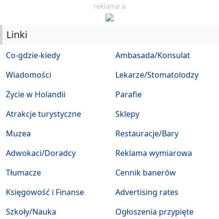
reklama a
Linki
Co-gdzie-kiedy
Ambasada/Konsulat
Wiadomości
Lekarze/Stomatolodzy
Życie w Holandii
Parafie
Atrakcje turystyczne
Sklepy
Muzea
Restauracje/Bary
Adwokaci/Doradcy
Reklama wymiarowa
Tłumacze
Cennik banerów
Księgowość i Finanse
Advertising rates
Szkoły/Nauka
Ogłoszenia przypięte