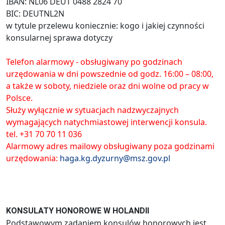
IBAN: NL06 DEUT 0488 2824 70
BIC: DEUTNL2N
w tytule przelewu koniecznie: kogo i jakiej czynności
konsularnej sprawa dotyczy
Telefon alarmowy - obsługiwany po godzinach
urzędowania w dni powszednie od godz. 16:00 – 08:00,
a także w soboty, niedziele oraz dni wolne od pracy w
Polsce.
Służy wyłącznie w sytuacjach nadzwyczajnych
wymagających natychmiastowej interwencji konsula.
tel. +31 70 70 11 036
Alarmowy adres mailowy obsługiwany poza godzinami
urzędowania:
haga.kg.dyzurny@msz.gov.pl
KONSULATY HONOROWE W HOLANDII
Podstawowym zadaniem konsulów honorowych jest