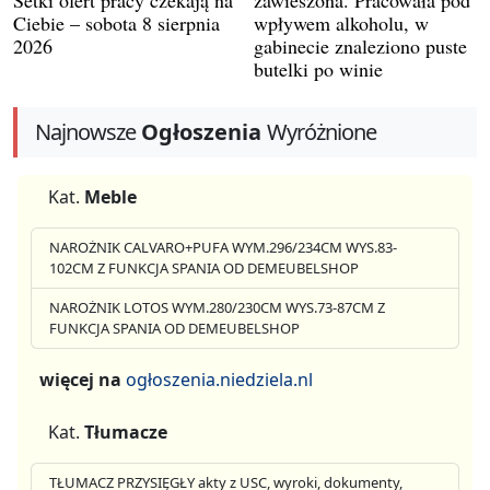
Setki ofert pracy czekają na
zawieszona. Pracowała pod
Ciebie – sobota 8 sierpnia
wpływem alkoholu, w
2026
gabinecie znaleziono puste
butelki po winie
Najnowsze
Ogłoszenia
Wyróżnione
Kat.
Meble
NAROŻNIK CALVARO+PUFA WYM.296/234CM WYS.83-
102CM Z FUNKCJA SPANIA OD DEMEUBELSHOP
NAROŻNIK LOTOS WYM.280/230CM WYS.73-87CM Z
FUNKCJA SPANIA OD DEMEUBELSHOP
więcej na
ogłoszenia.niedziela.nl
Kat.
Tłumacze
TŁUMACZ PRZYSIĘGŁY akty z USC, wyroki, dokumenty,