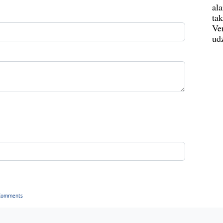
al
ta
Ve
ud
Comments