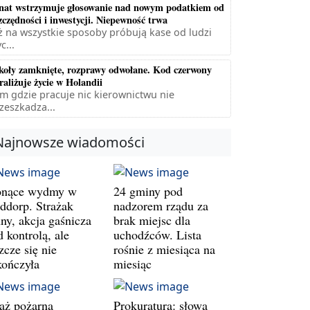
nat wstrzymuje głosowanie nad nowym podatkiem od
zczędności i inwestycji. Niepewność trwa
ż na wszystkie sposoby próbują kase od ludzi
c...
koły zamknięte, rozprawy odwołane. Kod czerwony
raliżuje życie w Holandii
m gdzie pracuje nic kierownictwu nie
zeszkadza...
Najnowsze wiadomości
onące wydmy w
24 gminy pod
ddorp. Strażak
nadzorem rządu za
ny, akcja gaśnicza
brak miejsc dla
 kontrolą, ale
uchodźców. Lista
zcze się nie
rośnie z miesiąca na
kończyła
miesiąc
raż pożarna
Prokuratura: słowa