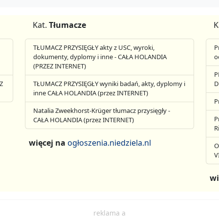
Kat.
Tłumacze
K
TŁUMACZ PRZYSIĘGŁY akty z USC, wyroki,
P
dokumenty, dyplomy i inne - CAŁA HOLANDIA
o
(PRZEZ INTERNET)
P
Z
TŁUMACZ PRZYSIĘGŁY wyniki badań, akty, dyplomy i
D
inne CAŁA HOLANDIA (przez INTERNET)
P
Natalia Zweekhorst-Krüger tłumacz przysięgły -
P
CAŁA HOLANDIA (przez INTERNET)
R
więcej na
ogłoszenia.niedziela.nl
O
V
wi
reklama a