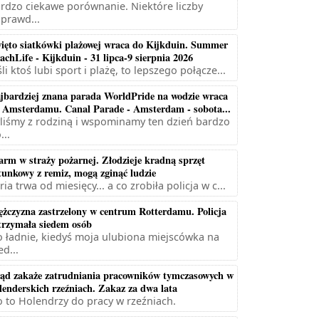
rdzo ciekawe porównanie. Niektóre liczby
prawd...
ięto siatkówki plażowej wraca do Kijkduin. Summer
achLife - Kijkduin - 31 lipca-9 sierpnia 2026
śli ktoś lubi sport i plażę, to lepszego połącze...
jbardziej znana parada WorldPride na wodzie wraca
 Amsterdamu. Canal Parade - Amsterdam - sobota...
liśmy z rodziną i wspominamy ten dzień bardzo
...
arm w straży pożarnej. Złodzieje kradną sprzęt
tunkowy z remiz, mogą zginąć ludzie
ria trwa od miesięcy... a co zrobiła policja w c...
żczyzna zastrzelony w centrum Rotterdamu. Policja
trzymała siedem osób
 ładnie, kiedyś moja ulubiona miejscówka na
ed...
ąd zakaże zatrudniania pracowników tymczasowych w
lenderskich rzeźniach. Zakaz za dwa lata
 to Holendrzy do pracy w rzeźniach.