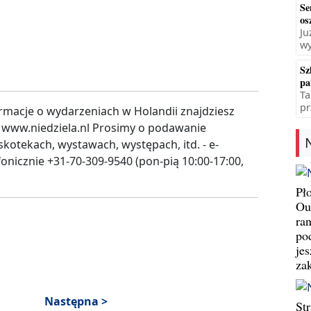
Se
os
Ju
wy
Sz
pa
Ta
pr
rmacje o wydarzeniach w Holandii znajdziesz
 www.niedziela.nl Prosimy o podawanie
kotekach, wystawach, występach, itd. - e-
fonicznie +31-70-309-9540 (pon-pią 10:00-17:00,
Pł
Ou
ran
pod
jes
za
Następna >
St