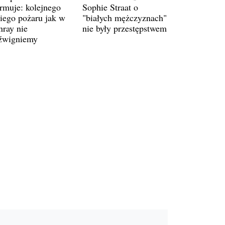
armuje: kolejnego
Sophie Straat o
kiego pożaru jak w
"białych mężczyznach"
nray nie
nie były przestępstwem
źwigniemy