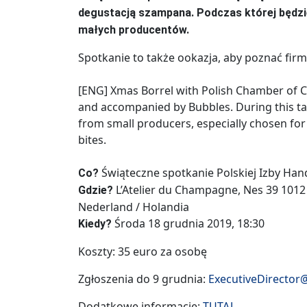
degustacją szampana. Podczas której będz
małych producentów.
Spotkanie to także ookazja, aby poznać fir
[ENG] Xmas Borrel with Polish Chamber of C
and accompanied by Bubbles. During this ta
from small producers, especially chosen f
bites.
Świąteczne spotkanie Polskiej Izby Ha
Co?
L’Atelier du Champagne, Nes 39 1012
Gdzie?
Nederland / Holandia
Środa 18 grudnia 2019, 18:30
Kiedy?
Koszty: 35 euro za osobę
Zgłoszenia do 9 grudnia:
ExecutiveDirector@
Dodatkowe informacje:
TUTAJ.