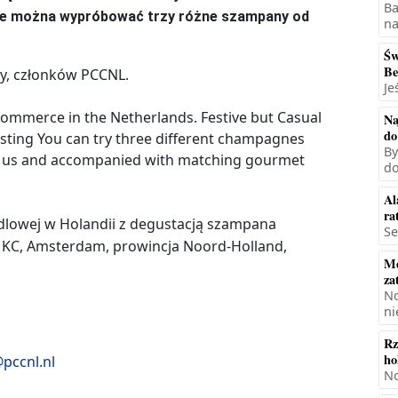
Ba
ie można wypróbować trzy różne szampany od
na
Św
Be
my, członków PCCNL.
Je
ommerce in the Netherlands. Festive but Casual
Na
do
sting You can try three different champagnes
By
or us and accompanied with matching gourmet
do
Al
ra
ndlowej w Holandii z degustacją szampana
Se
 KC, Amsterdam, prowincja Noord-Holland,
Mę
za
No
ni
Rz
ho
pccnl.nl
No