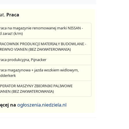
at.
Praca
raca na magazynie renomowanej marki NISSAN -
d zaraz! (k/m)
RACOWNIK PRODUKCJI MATERIAŁY BUDOWLANE -
REWNO VIANEN (BEZ ZAKWATEROWANIA)
raca produkcyjna, Pijnacker
raca magazynowa + jazda wozkiem widlowym,
idderkerk
PERATOR MASZYNY ZBIORNIKI PALIWOWE
IANEN (BEZ ZAKWATEROWANIA)
ęcej na
ogłoszenia.niedziela.nl