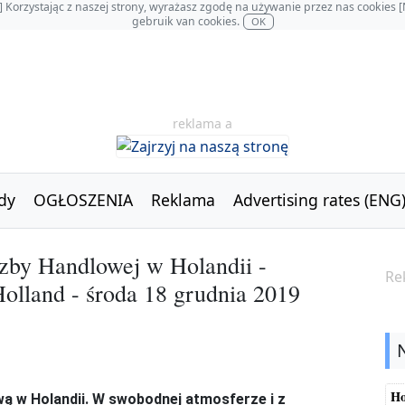
OL] Korzystając z naszej strony, wyrażasz zgodę na używanie przez nas cookie
gebruik van cookies.
OK
reklama a
dy
OGŁOSZENIA
Reklama
Advertising rates (ENG
Izby Handlowej w Holandii -
Re
lland - środa 18 grudnia 2019
Ho
ą w Holandii. W swobodnej atmosferze i z