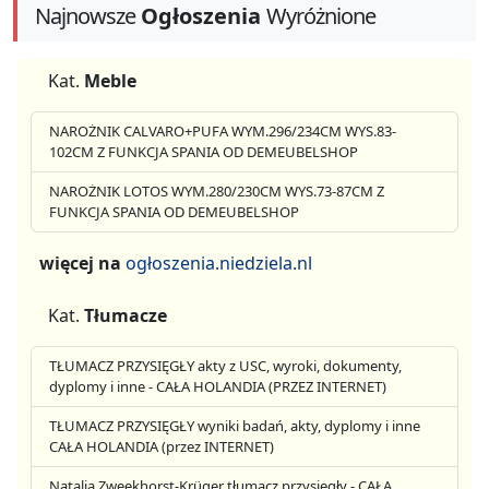
Najnowsze
Ogłoszenia
Wyróżnione
Kat.
Meble
NAROŻNIK CALVARO+PUFA WYM.296/234CM WYS.83-
102CM Z FUNKCJA SPANIA OD DEMEUBELSHOP
NAROŻNIK LOTOS WYM.280/230CM WYS.73-87CM Z
FUNKCJA SPANIA OD DEMEUBELSHOP
więcej na
ogłoszenia.niedziela.nl
Kat.
Tłumacze
TŁUMACZ PRZYSIĘGŁY akty z USC, wyroki, dokumenty,
dyplomy i inne - CAŁA HOLANDIA (PRZEZ INTERNET)
TŁUMACZ PRZYSIĘGŁY wyniki badań, akty, dyplomy i inne
CAŁA HOLANDIA (przez INTERNET)
Natalia Zweekhorst-Krüger tłumacz przysięgły - CAŁA