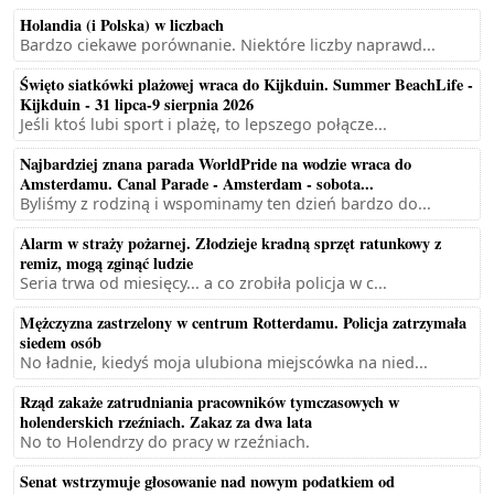
Holandia (i Polska) w liczbach
Bardzo ciekawe porównanie. Niektóre liczby naprawd...
Święto siatkówki plażowej wraca do Kijkduin. Summer BeachLife -
Kijkduin - 31 lipca-9 sierpnia 2026
Jeśli ktoś lubi sport i plażę, to lepszego połącze...
Najbardziej znana parada WorldPride na wodzie wraca do
Amsterdamu. Canal Parade - Amsterdam - sobota...
Byliśmy z rodziną i wspominamy ten dzień bardzo do...
Alarm w straży pożarnej. Złodzieje kradną sprzęt ratunkowy z
remiz, mogą zginąć ludzie
Seria trwa od miesięcy... a co zrobiła policja w c...
Mężczyzna zastrzelony w centrum Rotterdamu. Policja zatrzymała
siedem osób
No ładnie, kiedyś moja ulubiona miejscówka na nied...
Rząd zakaże zatrudniania pracowników tymczasowych w
holenderskich rzeźniach. Zakaz za dwa lata
No to Holendrzy do pracy w rzeźniach.
Senat wstrzymuje głosowanie nad nowym podatkiem od