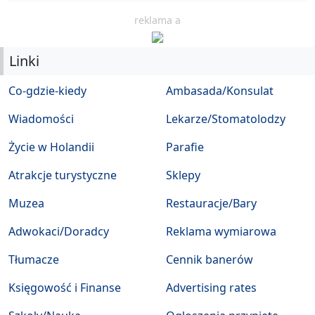
reklama a
Linki
Co-gdzie-kiedy
Ambasada/Konsulat
Wiadomości
Lekarze/Stomatolodzy
Życie w Holandii
Parafie
Atrakcje turystyczne
Sklepy
Muzea
Restauracje/Bary
Adwokaci/Doradcy
Reklama wymiarowa
Tłumacze
Cennik banerów
Księgowość i Finanse
Advertising rates