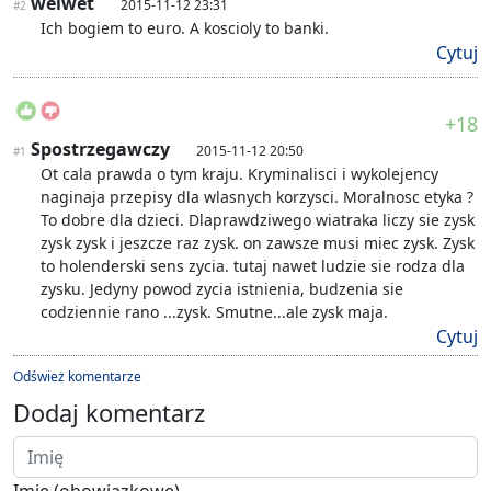
welwet
2015-11-12 23:31
#2
Ich bogiem to euro. A koscioly to banki.
Cytuj
+18
Spostrzegawczy
2015-11-12 20:50
#1
Ot cala prawda o tym kraju. Kryminalisci i wykolejency
naginaja przepisy dla wlasnych korzysci. Moralnosc etyka ?
To dobre dla dzieci. Dlaprawdziwego wiatraka liczy sie zysk
zysk zysk i jeszcze raz zysk. on zawsze musi miec zysk. Zysk
to holenderski sens zycia. tutaj nawet ludzie sie rodza dla
zysku. Jedyny powod zycia istnienia, budzenia sie
codziennie rano ...zysk. Smutne...ale zysk maja.
Cytuj
Odśwież komentarze
Dodaj komentarz
Imię (obowiązkowe)