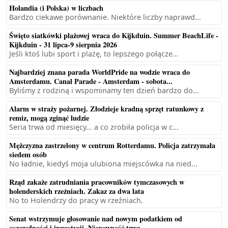
Holandia (i Polska) w liczbach
Bardzo ciekawe porównanie. Niektóre liczby naprawd...
Święto siatkówki plażowej wraca do Kijkduin. Summer BeachLife -
Kijkduin - 31 lipca-9 sierpnia 2026
Jeśli ktoś lubi sport i plażę, to lepszego połącze...
Najbardziej znana parada WorldPride na wodzie wraca do
Amsterdamu. Canal Parade - Amsterdam - sobota...
Byliśmy z rodziną i wspominamy ten dzień bardzo do...
Alarm w straży pożarnej. Złodzieje kradną sprzęt ratunkowy z
remiz, mogą zginąć ludzie
Seria trwa od miesięcy... a co zrobiła policja w c...
Mężczyzna zastrzelony w centrum Rotterdamu. Policja zatrzymała
siedem osób
No ładnie, kiedyś moja ulubiona miejscówka na nied...
Rząd zakaże zatrudniania pracowników tymczasowych w
holenderskich rzeźniach. Zakaz za dwa lata
No to Holendrzy do pracy w rzeźniach.
Senat wstrzymuje głosowanie nad nowym podatkiem od
oszczędności i inwestycji. Niepewność trwa