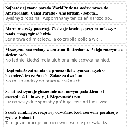
Najbardziej znana parada WorldPride na wodzie wraca do
Amsterdamu. Canal Parade - Amsterdam - sobota...
Byliśmy z rodziną i wspominamy ten dzień bardzo do...
Alarm w straży pożarnej. Złodzieje kradną sprzęt ratunkowy z
remiz, mogą zginąć ludzie
Seria trwa od miesięcy... a co zrobiła policja w c...
Mężczyzna zastrzelony w centrum Rotterdamu. Policja zatrzymała
siedem osób
No ładnie, kiedyś moja ulubiona miejscówka na nied...
Rząd zakaże zatrudniania pracowników tymczasowych w
holenderskich rzeźniach. Zakaz za dwa lata
No to Holendrzy do pracy w rzeźniach.
Senat wstrzymuje głosowanie nad nowym podatkiem od
oszczędności i inwestycji. Niepewność trwa
Już na wszystkie sposoby próbują kase od ludzi wyc...
Szkoły zamknięte, rozprawy odwołane. Kod czerwony paraliżuje
życie w Holandii
Tam gdzie pracuje nic kierownictwu nie przeszkadza...