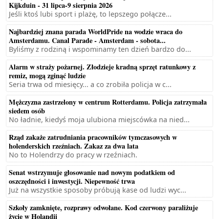
Kijkduin - 31 lipca-9 sierpnia 2026
Jeśli ktoś lubi sport i plażę, to lepszego połącze...
Najbardziej znana parada WorldPride na wodzie wraca do
Amsterdamu. Canal Parade - Amsterdam - sobota...
Byliśmy z rodziną i wspominamy ten dzień bardzo do...
Alarm w straży pożarnej. Złodzieje kradną sprzęt ratunkowy z
remiz, mogą zginąć ludzie
Seria trwa od miesięcy... a co zrobiła policja w c...
Mężczyzna zastrzelony w centrum Rotterdamu. Policja zatrzymała
siedem osób
No ładnie, kiedyś moja ulubiona miejscówka na nied...
Rząd zakaże zatrudniania pracowników tymczasowych w
holenderskich rzeźniach. Zakaz za dwa lata
No to Holendrzy do pracy w rzeźniach.
Senat wstrzymuje głosowanie nad nowym podatkiem od
oszczędności i inwestycji. Niepewność trwa
Już na wszystkie sposoby próbują kase od ludzi wyc...
Szkoły zamknięte, rozprawy odwołane. Kod czerwony paraliżuje
życie w Holandii