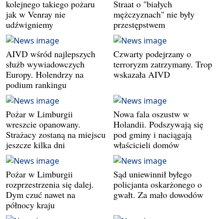
kolejnego takiego pożaru
Straat o "białych
jak w Venray nie
mężczyznach" nie były
udźwigniemy
przestępstwem
AIVD wśród najlepszych
Czwarty podejrzany o
służb wywiadowczych
terroryzm zatrzymany. Trop
Europy. Holendrzy na
wskazała AIVD
podium rankingu
Pożar w Limburgii
Nowa fala oszustw w
wreszcie opanowany.
Holandii. Podszywają się
Strażacy zostaną na miejscu
pod gminy i naciągają
jeszcze kilka dni
właścicieli domów
Pożar w Limburgii
Sąd uniewinnił byłego
rozprzestrzenia się dalej.
policjanta oskarżonego o
Dym czuć nawet na
gwałt. Za mało dowodów
północy kraju