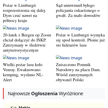
Pożar w Limburgii
Sąd uniewinnił byłego
rozprzestrzenia się dalej.
policjanta oskarżonego o
Dym czuć nawet na
gwałt. Za mało dowodów
północy kraju
20-latek z Bergen op Zoom
Pożar w Limburgii wymyka
chciał dołączyć do ISKP.
się spod kontroli. Płonie już
Zatrzymany w śledztwie
sto hektarów lasu
antyterrorystycznym
Wielki pożar lasu koło
Zniszczono Pomnik
Venray. Ewakuowano
Narodowy na placu Dam.
kemping, wysłano NL-
Wśród zatrzymanych
Alert
obywatel Polski
Najnowsze
Ogłoszenia
Wyróżnione
Kat.
Meble