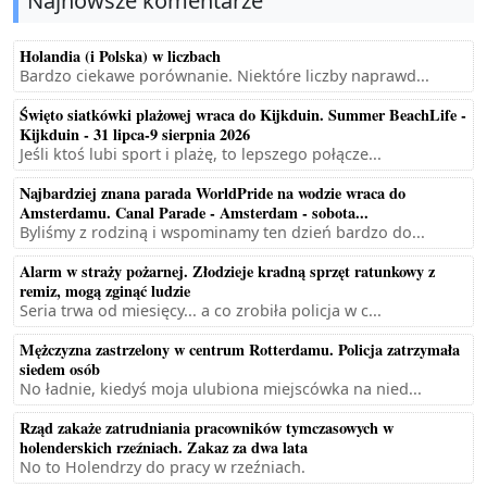
Najnowsze komentarze
Holandia (i Polska) w liczbach
Bardzo ciekawe porównanie. Niektóre liczby naprawd...
Święto siatkówki plażowej wraca do Kijkduin. Summer BeachLife -
Kijkduin - 31 lipca-9 sierpnia 2026
Jeśli ktoś lubi sport i plażę, to lepszego połącze...
Najbardziej znana parada WorldPride na wodzie wraca do
Amsterdamu. Canal Parade - Amsterdam - sobota...
Byliśmy z rodziną i wspominamy ten dzień bardzo do...
Alarm w straży pożarnej. Złodzieje kradną sprzęt ratunkowy z
remiz, mogą zginąć ludzie
Seria trwa od miesięcy... a co zrobiła policja w c...
Mężczyzna zastrzelony w centrum Rotterdamu. Policja zatrzymała
siedem osób
No ładnie, kiedyś moja ulubiona miejscówka na nied...
Rząd zakaże zatrudniania pracowników tymczasowych w
holenderskich rzeźniach. Zakaz za dwa lata
No to Holendrzy do pracy w rzeźniach.