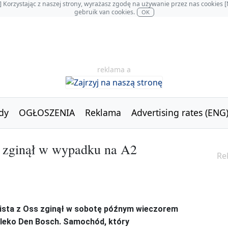
OL] Korzystając z naszej strony, wyrażasz zgodę na używanie przez nas cookie
gebruik van cookies.
OK
reklama a
dy
OGŁOSZENIA
Reklama
Advertising rates (ENG
ta zginął w wypadku na A2
Re
klista z Oss zginął w sobotę późnym wieczorem
aleko Den Bosch. Samochód, który