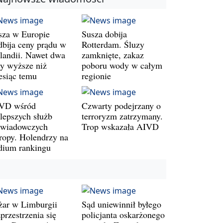
sza w Europie
Susza dobija
dbija ceny prądu w
Rotterdam. Śluzy
landii. Nawet dwa
zamknięte, zakaz
zy wyższe niż
poboru wody w całym
esiąc temu
regionie
VD wśród
Czwarty podejrzany o
jlepszych służb
terroryzm zatrzymany.
wiadowczych
Trop wskazała AIVD
ropy. Holendrzy na
dium rankingu
żar w Limburgii
Sąd uniewinnił byłego
przestrzenia się
policjanta oskarżonego