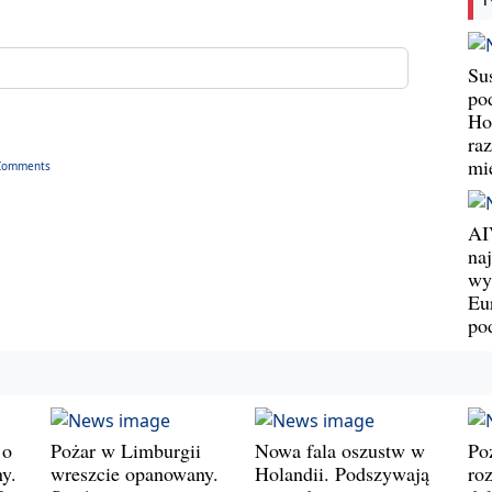
Su
po
Ho
ra
mi
Comments
AI
na
wy
Eu
po
 o
Pożar w Limburgii
Nowa fala oszustw w
Po
y.
wreszcie opanowany.
Holandii. Podszywają
roz