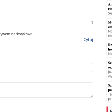
Al
ra
Se
Mę
0
za
No
ływem narkotykow!!
ni
Cytuj
Rz
ho
No
Se
os
Ju
wy
Sz
pa
Ta
pr