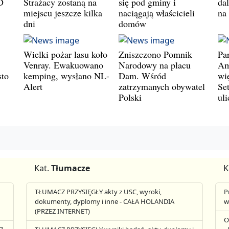
D
Strażacy zostaną na
się pod gminy i
da
miejscu jeszcze kilka
naciągają właścicieli
na
dni
domów
Wielki pożar lasu koło
Zniszczono Pomnik
Pa
Venray. Ewakuowano
Narodowy na placu
Am
sto
kemping, wysłano NL-
Dam. Wśród
wi
Alert
zatrzymanych obywatel
Set
Polski
ul
Kat.
Tłumacze
K
TŁUMACZ PRZYSIĘGŁY akty z USC, wyroki,
P
dokumenty, dyplomy i inne - CAŁA HOLANDIA
w
(PRZEZ INTERNET)
O