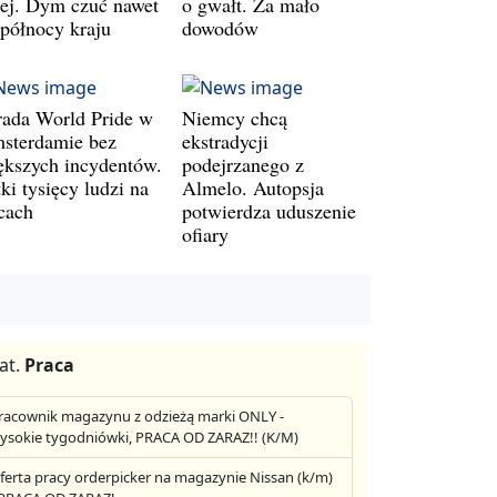
lej. Dym czuć nawet
o gwałt. Za mało
 północy kraju
dowodów
rada World Pride w
Niemcy chcą
sterdamie bez
ekstradycji
ększych incydentów.
podejrzanego z
ki tysięcy ludzi na
Almelo. Autopsja
icach
potwierdza uduszenie
ofiary
at.
Praca
racownik magazynu z odzieżą marki ONLY -
ysokie tygodniówki, PRACA OD ZARAZ!! (K/M)
ferta pracy orderpicker na magazynie Nissan (k/m)