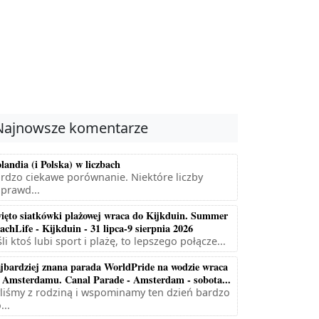
Najnowsze komentarze
landia (i Polska) w liczbach
rdzo ciekawe porównanie. Niektóre liczby
prawd...
ięto siatkówki plażowej wraca do Kijkduin. Summer
achLife - Kijkduin - 31 lipca-9 sierpnia 2026
śli ktoś lubi sport i plażę, to lepszego połącze...
jbardziej znana parada WorldPride na wodzie wraca
 Amsterdamu. Canal Parade - Amsterdam - sobota...
liśmy z rodziną i wspominamy ten dzień bardzo
...