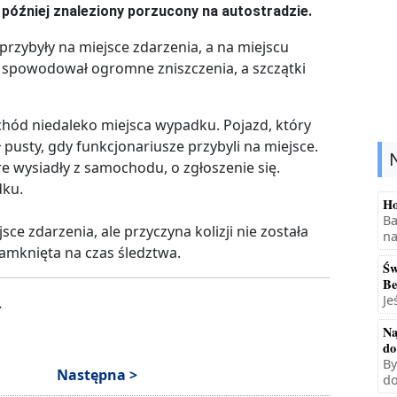
ł później znaleziony porzucony na autostradzie.
rzybyły na miejsce zdarzenia, a na miejscu
spowodował ogromne zniszczenia, a szczątki
hód niedaleko miejsca wypadku. Pojazd, który
pusty, gdy funkcjonariusze przybyli na miejsce.
e wysiadły z samochodu, o zgłoszenie się.
dku.
Ho
Ba
ce zdarzenia, ale przyczyna kolizji nie została
na
zamknięta na czas śledztwa.
Św
Be
Je
.
Na
do
By
Następna >
do