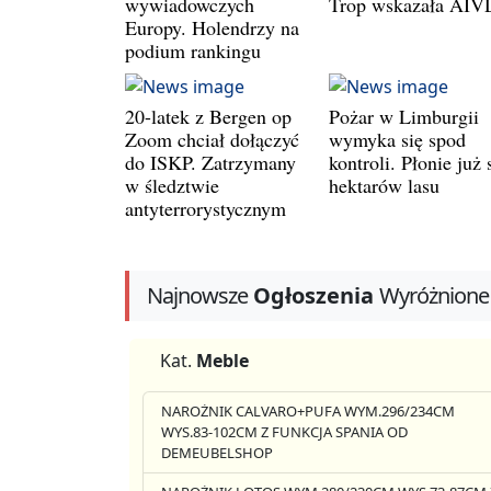
wywiadowczych
Trop wskazała AIV
Europy. Holendrzy na
podium rankingu
20-latek z Bergen op
Pożar w Limburgii
Zoom chciał dołączyć
wymyka się spod
do ISKP. Zatrzymany
kontroli. Płonie już 
w śledztwie
hektarów lasu
antyterrorystycznym
Najnowsze
Ogłoszenia
Wyróżnione
Kat.
Meble
NAROŻNIK CALVARO+PUFA WYM.296/234CM
WYS.83-102CM Z FUNKCJA SPANIA OD
DEMEUBELSHOP