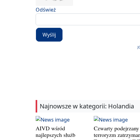
Odśwież
Wyślij
J
Najnowsze w kategorii: Holandia
AIVD wśród
Czwarty podejrzany
najlepszych służb
terroryzm zatrzyman