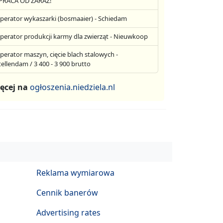
 PRACA OD ZARAZ!
perator wykaszarki (bosmaaier) - Schiedam
perator produkcji karmy dla zwierząt - Nieuwkoop
perator maszyn, cięcie blach stalowych -
tellendam / 3 400 - 3 900 brutto
ęcej na
ogłoszenia.niedziela.nl
Reklama wymiarowa
Cennik banerów
Advertising rates