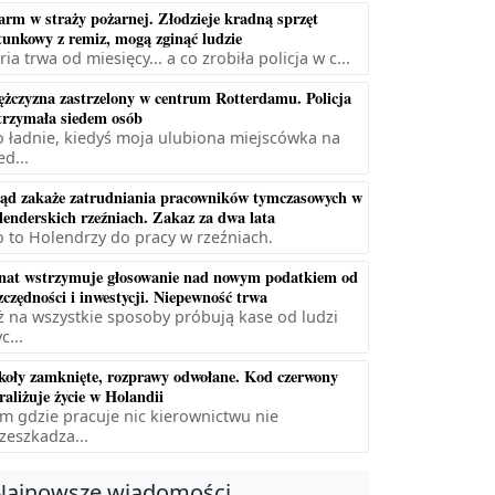
arm w straży pożarnej. Złodzieje kradną sprzęt
tunkowy z remiz, mogą zginąć ludzie
ria trwa od miesięcy... a co zrobiła policja w c...
żczyzna zastrzelony w centrum Rotterdamu. Policja
trzymała siedem osób
 ładnie, kiedyś moja ulubiona miejscówka na
ed...
ąd zakaże zatrudniania pracowników tymczasowych w
lenderskich rzeźniach. Zakaz za dwa lata
 to Holendrzy do pracy w rzeźniach.
nat wstrzymuje głosowanie nad nowym podatkiem od
zczędności i inwestycji. Niepewność trwa
ż na wszystkie sposoby próbują kase od ludzi
c...
koły zamknięte, rozprawy odwołane. Kod czerwony
raliżuje życie w Holandii
m gdzie pracuje nic kierownictwu nie
zeszkadza...
Najnowsze wiadomości