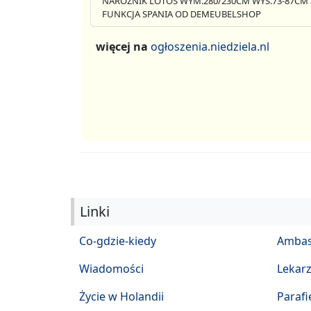
NAROŻNIK LOTOS WYM.280/230CM WYS.73-87CM 
FUNKCJA SPANIA OD DEMEUBELSHOP
więcej na
ogłoszenia.niedziela.nl
Linki
Co-gdzie-kiedy
Ambas
Wiadomości
Lekar
Życie w Holandii
Parafi