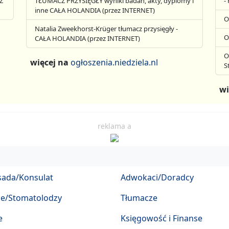
Z
TŁUMACZ PRZYSIĘGŁY wyniki badań, akty, dyplomy i
-
inne CAŁA HOLANDIA (przez INTERNET)
O
Natalia Zweekhorst-Krüger tłumacz przysięgły -
O
CAŁA HOLANDIA (przez INTERNET)
O
więcej na
ogłoszenia.niedziela.nl
S
wi
reklama a
ada/Konsulat
Adwokaci/Doradcy
ze/Stomatolodzy
Tłumacze
e
Księgowość i Finanse