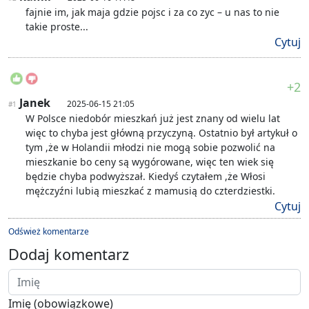
fajnie im, jak maja gdzie pojsc i za co zyc – u nas to nie
takie proste...
Cytuj
+2
Janek
2025-06-15 21:05
#1
W Polsce niedobór mieszkań już jest znany od wielu lat
więc to chyba jest główną przyczyną. Ostatnio był artykuł o
tym ,że w Holandii młodzi nie mogą sobie pozwolić na
mieszkanie bo ceny są wygórowane, więc ten wiek się
będzie chyba podwyższał. Kiedyś czytałem ,że Włosi
mężczyźni lubią mieszkać z mamusią do czterdziestki.
Cytuj
Odśwież komentarze
Dodaj komentarz
Imię (obowiązkowe)