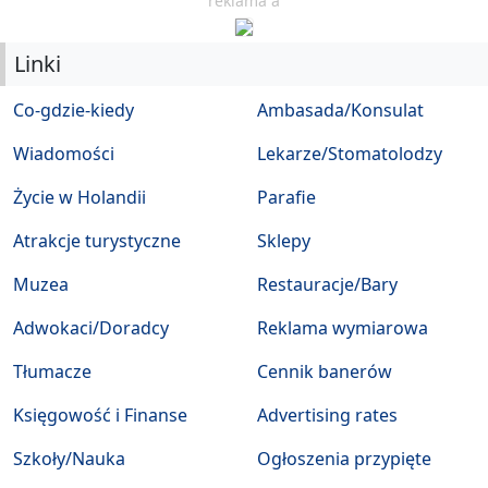
reklama a
Linki
Co-gdzie-kiedy
Ambasada/Konsulat
Wiadomości
Lekarze/Stomatolodzy
Życie w Holandii
Parafie
Atrakcje turystyczne
Sklepy
Muzea
Restauracje/Bary
Adwokaci/Doradcy
Reklama wymiarowa
Tłumacze
Cennik banerów
Księgowość i Finanse
Advertising rates
Szkoły/Nauka
Ogłoszenia przypięte