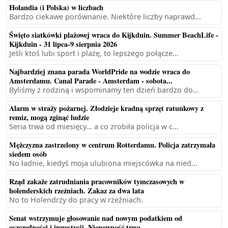
Holandia (i Polska) w liczbach
Bardzo ciekawe porównanie. Niektóre liczby naprawd...
Święto siatkówki plażowej wraca do Kijkduin. Summer BeachLife -
Kijkduin - 31 lipca-9 sierpnia 2026
Jeśli ktoś lubi sport i plażę, to lepszego połącze...
Najbardziej znana parada WorldPride na wodzie wraca do
Amsterdamu. Canal Parade - Amsterdam - sobota...
Byliśmy z rodziną i wspominamy ten dzień bardzo do...
Alarm w straży pożarnej. Złodzieje kradną sprzęt ratunkowy z
remiz, mogą zginąć ludzie
Seria trwa od miesięcy... a co zrobiła policja w c...
Mężczyzna zastrzelony w centrum Rotterdamu. Policja zatrzymała
siedem osób
No ładnie, kiedyś moja ulubiona miejscówka na nied...
Rząd zakaże zatrudniania pracowników tymczasowych w
holenderskich rzeźniach. Zakaz za dwa lata
No to Holendrzy do pracy w rzeźniach.
Senat wstrzymuje głosowanie nad nowym podatkiem od
oszczędności i inwestycji. Niepewność trwa