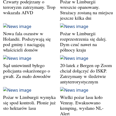
Czwarty podejrzany o
Pożar w Limburgii
terroryzm zatrzymany. Trop
wreszcie opanowany.
wskazała AIVD
Strażacy zostaną na miejscu
jeszcze kilka dni
Nowa fala oszustw w
Pożar w Limburgii
Holandii. Podszywają się
rozprzestrzenia się dalej.
pod gminy i naciągają
Dym czuć nawet na
właścicieli domów
północy kraju
Sąd uniewinnił byłego
20-latek z Bergen op Zoom
policjanta oskarżonego o
chciał dołączyć do ISKP.
gwałt. Za mało dowodów
Zatrzymany w śledztwie
antyterrorystycznym
Pożar w Limburgii wymyka
Wielki pożar lasu koło
się spod kontroli. Płonie już
Venray. Ewakuowano
sto hektarów lasu
kemping, wysłano NL-
Alert