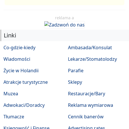
reklama a
Linki
Co-gdzie-kiedy
Ambasada/Konsulat
Wiadomości
Lekarze/Stomatolodzy
Życie w Holandii
Parafie
Atrakcje turystyczne
Sklepy
Muzea
Restauracje/Bary
Adwokaci/Doradcy
Reklama wymiarowa
Tłumacze
Cennik banerów
Księgowość i Finanse
Advertising rates