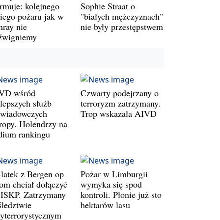
armuje: kolejnego
Sophie Straat o
kiego pożaru jak w
"białych mężczyznach"
nray nie
nie były przestępstwem
źwigniemy
VD wśród
Czwarty podejrzany o
jlepszych służb
terroryzm zatrzymany.
wiadowczych
Trop wskazała AIVD
ropy. Holendrzy na
dium rankingu
-latek z Bergen op
Pożar w Limburgii
om chciał dołączyć
wymyka się spod
 ISKP. Zatrzymany
kontroli. Płonie już sto
śledztwie
hektarów lasu
tyterrorystycznym