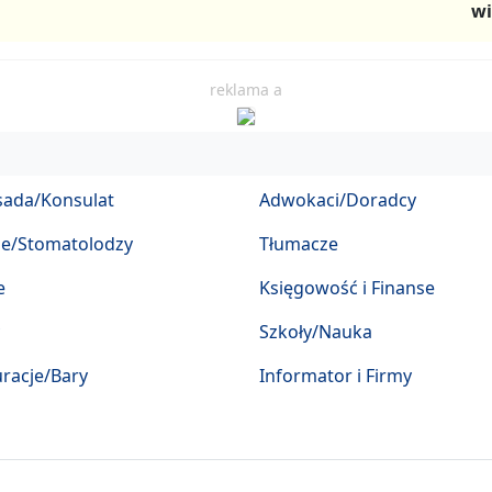
wi
reklama a
ada/Konsulat
Adwokaci/Doradcy
ze/Stomatolodzy
Tłumacze
e
Księgowość i Finanse
Szkoły/Nauka
racje/Bary
Informator i Firmy