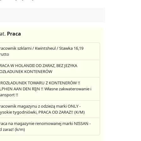
at.
Praca
racownik szklarni / Kwintsheul / Stawka 16,19
rutto
RACA W HOLANDII OD ZARAZ, BEZ JEZYKA
OZŁADUNEK KONTENERÓW
! ROZŁADUNEK TOWARU Z KONTENERÓW !!
LPHEN AAN DEN RIJN !! Własne zakwaterowanie i
ransport !!
racownik magazynu z odzieżą marki ONLY -
ysokie tygodniówki, PRACA OD ZARAZ!! (K/M)
raca na magazynie renomowanej marki NISSAN -
d zaraz! (k/m)