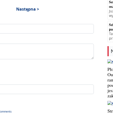
Se
os
Następna >
Ju
wy
Sz
pa
Ta
pr
Pł
Ou
ran
pod
jes
za
St
Comments