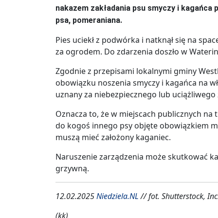
nakazem zakładania psu smyczy i kagańca po 
psa, pomeraniana.
Pies uciekł z podwórka i natknął się na sp
za ogrodem. Do zdarzenia doszło w Wateri
Zgodnie z przepisami lokalnymi gminy Westl
obowiązku noszenia smyczy i kagańca na właś
uznany za niebezpiecznego lub uciążliwego
Oznacza to, że w miejscach publicznych na 
do kogoś innego psy objęte obowiązkiem mo
muszą mieć założony kaganiec.
Naruszenie zarządzenia może skutkować kar
grzywną.
12.02.2025
Niedziela.NL
// fot. Shutterstock, Inc
(kk)