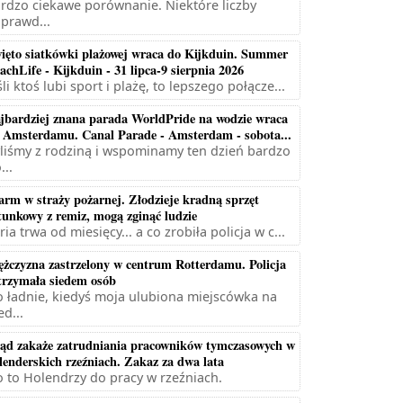
rdzo ciekawe porównanie. Niektóre liczby
prawd...
ięto siatkówki plażowej wraca do Kijkduin. Summer
achLife - Kijkduin - 31 lipca-9 sierpnia 2026
śli ktoś lubi sport i plażę, to lepszego połącze...
jbardziej znana parada WorldPride na wodzie wraca
 Amsterdamu. Canal Parade - Amsterdam - sobota...
liśmy z rodziną i wspominamy ten dzień bardzo
...
arm w straży pożarnej. Złodzieje kradną sprzęt
tunkowy z remiz, mogą zginąć ludzie
ria trwa od miesięcy... a co zrobiła policja w c...
żczyzna zastrzelony w centrum Rotterdamu. Policja
trzymała siedem osób
 ładnie, kiedyś moja ulubiona miejscówka na
ed...
ąd zakaże zatrudniania pracowników tymczasowych w
lenderskich rzeźniach. Zakaz za dwa lata
 to Holendrzy do pracy w rzeźniach.