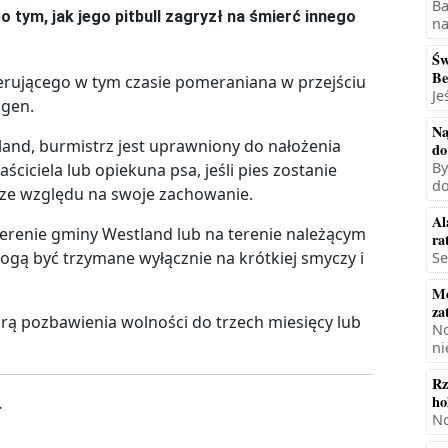
Ba
tym, jak jego pitbull zagryzł na śmierć innego
na
Św
Be
acerującego w tym czasie pomeraniana w przejściu
Je
ngen.
Na
and, burmistrz jest uprawniony do nałożenia
do
By
ciciela lub opiekuna psa, jeśli pies zostanie
do
 ze względu na swoje zachowanie.
Al
terenie gminy Westland lub na terenie należącym
ra
gą być trzymane wyłącznie na krótkiej smyczy i
Se
Mę
za
ą pozbawienia wolności do trzech miesięcy lub
No
ni
Rz
ho
.
No