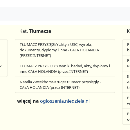
Kat.
Tłumacze
K
TŁUMACZ PRZYSIĘGŁY akty z USC, wyroki,
P
dokumenty, dyplomy i inne - CAŁA HOLANDIA
b
(PRZEZ INTERNET)
P
Z
TŁUMACZ PRZYSIĘGŁY wyniki badań, akty, dyplomy i
R
inne CAŁA HOLANDIA (przez INTERNET)
!
Natalia Zweekhorst-Krüger tłumacz przysięgły -
A
CAŁA HOLANDIA (przez INTERNET)
t
P
więcej na
ogłoszenia.niedziela.nl
w
P
o