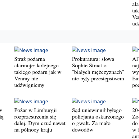
al
ta
Ve
ud
Straż pożarna
Prokuratura: słowa
AI
alarmuje: kolejnego
Sophie Straat o
na
takiego pożaru jak w
"białych mężczyznach"
wy
Venray nie
nie były przestępstwem
Eu
udźwigniemy
po
w
Pożar w Limburgii
Sąd uniewinnił byłego
20
ją
rozprzestrzenia się
policjanta oskarżonego
Zo
dalej. Dym czuć nawet
o gwałt. Za mało
do
i
na północy kraju
dowodów
w 
an