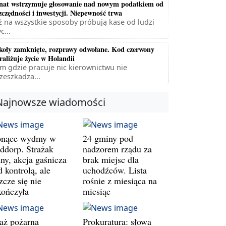
nat wstrzymuje głosowanie nad nowym podatkiem od
zczędności i inwestycji. Niepewność trwa
ż na wszystkie sposoby próbują kase od ludzi
c...
koły zamknięte, rozprawy odwołane. Kod czerwony
raliżuje życie w Holandii
m gdzie pracuje nic kierownictwu nie
zeszkadza...
Najnowsze wiadomości
onące wydmy w
24 gminy pod
ddorp. Strażak
nadzorem rządu za
ny, akcja gaśnicza
brak miejsc dla
 kontrolą, ale
uchodźców. Lista
zcze się nie
rośnie z miesiąca na
kończyła
miesiąc
raż pożarna
Prokuratura: słowa