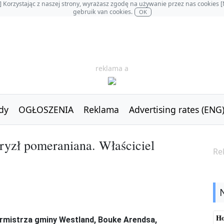
OL] Korzystając z naszej strony, wyrażasz zgodę na używanie przez nas cookie
gebruik van cookies.
OK
reklama a
dy
OGŁOSZENIA
Reklama
Advertising rates (ENG
gryzł pomeraniana. Właściciel
Re
Ho
burmistrza gminy Westland, Bouke Arendsa,