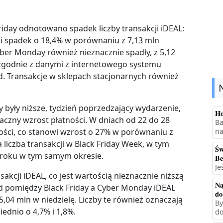
riday odnotowano spadek liczby transakcji iDEAL:
wi spadek o 18,4% w porównaniu z 7,13 mln
yber Monday również nieznacznie spadły, z 5,12
 zgodnie z danymi z internetowego systemu
nd. Transakcje w sklepach stacjonarnych również
y były niższe, tydzień poprzedzający wydarzenie,
Ho
aczny wzrost płatności. W dniach od 22 do 28
Ba
ności, co stanowi wzrost o 27% w porównaniu z
na
iczba transakcji w Black Friday Week, w tym
Św
3 roku w tym samym okresie.
Be
Je
cji iDEAL, co jest wartością nieznacznie niższą
Na
d pomiędzy Black Friday a Cyber Monday iDEAL
do
5,04 mln w niedzielę. Liczby te również oznaczają
By
ednio o 4,7% i 1,8%.
do