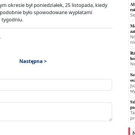
Al
m okresie był poniedziałek, 25 listopada, kiedy
ra
dopodobnie było spowodowane wypłatami
Se
 tygodniu.
Mę
za
.
No
ni
Rz
ho
Następna >
No
Se
os
Ju
wy
Sz
pa
Ta
pr