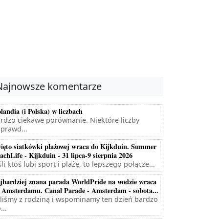
Najnowsze komentarze
landia (i Polska) w liczbach
rdzo ciekawe porównanie. Niektóre liczby
prawd...
ięto siatkówki plażowej wraca do Kijkduin. Summer
achLife - Kijkduin - 31 lipca-9 sierpnia 2026
śli ktoś lubi sport i plażę, to lepszego połącze...
jbardziej znana parada WorldPride na wodzie wraca
 Amsterdamu. Canal Parade - Amsterdam - sobota...
liśmy z rodziną i wspominamy ten dzień bardzo
...