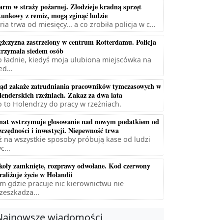
arm w straży pożarnej. Złodzieje kradną sprzęt
tunkowy z remiz, mogą zginąć ludzie
ria trwa od miesięcy... a co zrobiła policja w c...
żczyzna zastrzelony w centrum Rotterdamu. Policja
trzymała siedem osób
 ładnie, kiedyś moja ulubiona miejscówka na
ed...
ąd zakaże zatrudniania pracowników tymczasowych w
lenderskich rzeźniach. Zakaz za dwa lata
 to Holendrzy do pracy w rzeźniach.
nat wstrzymuje głosowanie nad nowym podatkiem od
zczędności i inwestycji. Niepewność trwa
ż na wszystkie sposoby próbują kase od ludzi
c...
koły zamknięte, rozprawy odwołane. Kod czerwony
raliżuje życie w Holandii
m gdzie pracuje nic kierownictwu nie
zeszkadza...
Najnowsze wiadomości