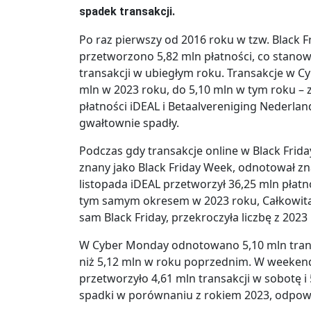
spadek transakcji.
Po raz pierwszy od 2016 roku w tzw. Black F
przetworzono 5,82 mln płatności, co stano
transakcji w ubiegłym roku. Transakcje w C
mln w 2023 roku, do 5,10 mln w tym roku –
płatności iDEAL i Betaalvereniging Nederla
gwałtownie spadły.
Podczas gdy transakcje online w Black Frida
znany jako Black Friday Week, odnotował zn
listopada iDEAL przetworzył 36,25 mln płat
tym samym okresem w 2023 roku, Całkowita l
sam Black Friday, przekroczyła liczbę z 202
W Cyber Monday odnotowano 5,10 mln transak
niż 5,12 mln w roku poprzednim. W weeken
przetworzyło 4,61 mln transakcji w sobotę i 
spadki w porównaniu z rokiem 2023, odpowi