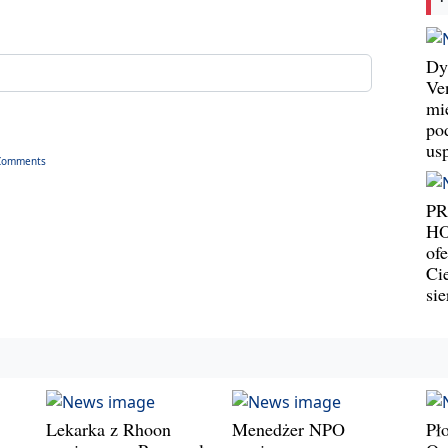
Dy
Ve
mi
po
us
Comments
P
HO
ofe
Ci
si
Lekarka z Rhoon
Menedżer NPO
Pł