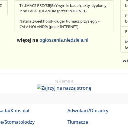
1
Z
TŁUMACZ PRZYSIĘGŁY wyniki badań, akty, dyplomy i
b
inne CAŁA HOLANDIA (przez INTERNET)
P
Natalia Zweekhorst-Krüger tłumacz przysięgły -
b
CAŁA HOLANDIA (przez INTERNET)
P
więcej na
ogłoszenia.niedziela.nl
M
E
wi
reklama a
ada/Konsulat
Adwokaci/Doradcy
ze/Stomatolodzy
Tłumacze