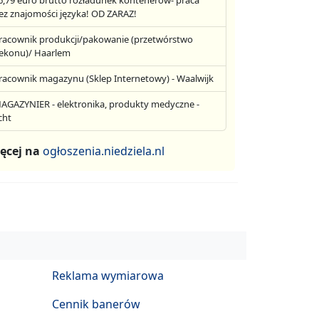
6,79 euro brutto rozładunek kontenerów- praca
ez znajomości języka! OD ZARAZ!
racownik produkcji/pakowanie (przetwórstwo
ekonu)/ Haarlem
racownik magazynu (Sklep Internetowy) - Waalwijk
AGAZYNIER - elektronika, produkty medyczne -
cht
ęcej na
ogłoszenia.niedziela.nl
Reklama wymiarowa
Cennik banerów