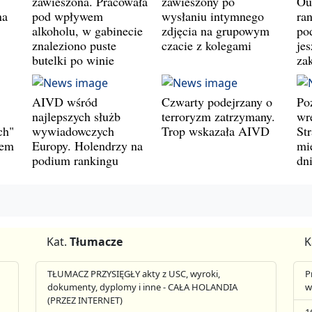
zawieszona. Pracowała
zawieszony po
Ou
na
pod wpływem
wysłaniu intymnego
ran
alkoholu, w gabinecie
zdjęcia na grupowym
pod
znaleziono puste
czacie z kolegami
jes
butelki po winie
za
AIVD wśród
Czwarty podejrzany o
Po
najlepszych służb
terroryzm zatrzymany.
wr
ch"
wywiadowczych
Trop wskazała AIVD
St
wem
Europy. Holendrzy na
mie
podium rankingu
dn
Kat.
Tłumacze
K
TŁUMACZ PRZYSIĘGŁY akty z USC, wyroki,
P
dokumenty, dyplomy i inne - CAŁA HOLANDIA
w
(PRZEZ INTERNET)