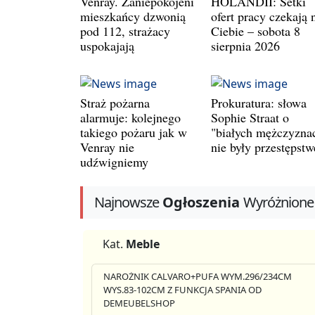
Venray. Zaniepokojeni
HOLANDII: Setki
mieszkańcy dzwonią
ofert pracy czekają 
pod 112, strażacy
Ciebie – sobota 8
uspokajają
sierpnia 2026
Straż pożarna
Prokuratura: słowa
alarmuje: kolejnego
Sophie Straat o
takiego pożaru jak w
"białych mężczyzna
Venray nie
nie były przestępst
udźwigniemy
Najnowsze
Ogłoszenia
Wyróżnione
Kat.
Meble
NAROŻNIK CALVARO+PUFA WYM.296/234CM
WYS.83-102CM Z FUNKCJA SPANIA OD
DEMEUBELSHOP