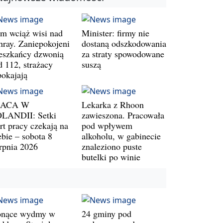
m wciąż wisi nad
Minister: firmy nie
nray. Zaniepokojeni
dostaną odszkodowania
eszkańcy dzwonią
za straty spowodowane
d 112, strażacy
suszą
pokajają
RACA W
Lekarka z Rhoon
LANDII: Setki
zawieszona. Pracowała
rt pracy czekają na
pod wpływem
ebie – sobota 8
alkoholu, w gabinecie
erpnia 2026
znaleziono puste
butelki po winie
onące wydmy w
24 gminy pod