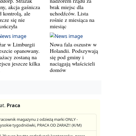
ddorp. Strażak
nadzorem rządu za
ny, akcja gaśnicza
brak miejsc dla
 kontrolą, ale
uchodźców. Lista
zcze się nie
rośnie z miesiąca na
kończyła
miesiąc
żar w Limburgii
Nowa fala oszustw w
eszcie opanowany.
Holandii. Podszywają
rażacy zostaną na
się pod gminy i
jscu jeszcze kilka
naciągają właścicieli
i
domów
at.
Praca
racownik magazynu z odzieżą marki ONLY -
ysokie tygodniówki, PRACA OD ZARAZ!! (K/M)