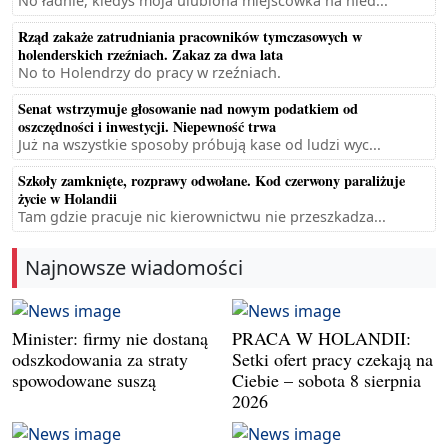
No ładnie, kiedyś moja ulubiona miejscówka na nied...
Rząd zakaże zatrudniania pracowników tymczasowych w
holenderskich rzeźniach. Zakaz za dwa lata
No to Holendrzy do pracy w rzeźniach.
Senat wstrzymuje głosowanie nad nowym podatkiem od
oszczędności i inwestycji. Niepewność trwa
Już na wszystkie sposoby próbują kase od ludzi wyc...
Szkoły zamknięte, rozprawy odwołane. Kod czerwony paraliżuje
życie w Holandii
Tam gdzie pracuje nic kierownictwu nie przeszkadza...
Najnowsze wiadomości
Minister: firmy nie dostaną
PRACA W HOLANDII:
odszkodowania za straty
Setki ofert pracy czekają na
spowodowane suszą
Ciebie – sobota 8 sierpnia
2026