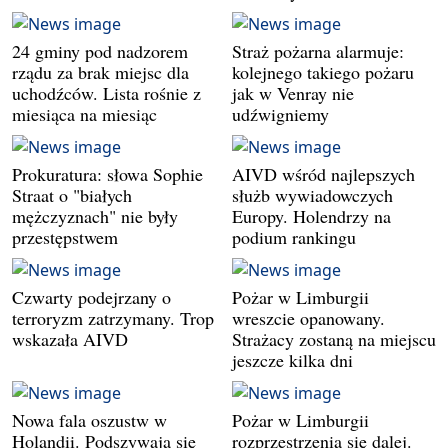
24 gminy pod nadzorem
Straż pożarna alarmuje:
rządu za brak miejsc dla
kolejnego takiego pożaru
uchodźców. Lista rośnie z
jak w Venray nie
miesiąca na miesiąc
udźwigniemy
Prokuratura: słowa Sophie
AIVD wśród najlepszych
Straat o "białych
służb wywiadowczych
mężczyznach" nie były
Europy. Holendrzy na
przestępstwem
podium rankingu
Czwarty podejrzany o
Pożar w Limburgii
terroryzm zatrzymany. Trop
wreszcie opanowany.
wskazała AIVD
Strażacy zostaną na miejscu
jeszcze kilka dni
Nowa fala oszustw w
Pożar w Limburgii
Holandii. Podszywają się
rozprzestrzenia się dalej.